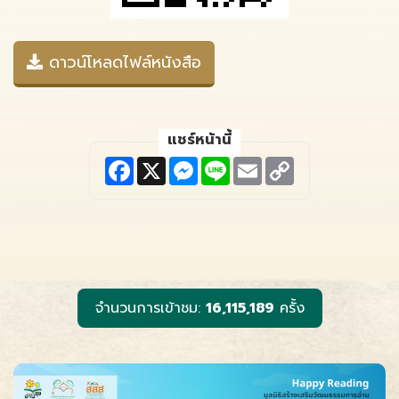
ดาวน์โหลดไฟล์หนังสือ
แชร์หน้านี้
F
X
M
L
E
C
a
e
i
m
o
c
s
n
a
p
e
s
e
i
y
b
e
l
L
o
n
i
o
g
n
k
e
k
r
จำนวนการเข้าชม:
16,115,189
ครั้ง