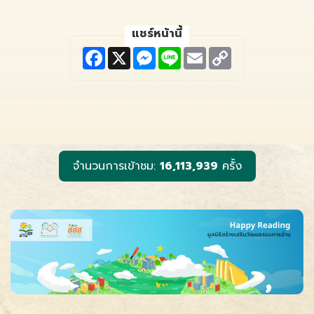
แชร์หน้านี้
F
X
M
L
E
C
a
e
i
m
o
c
s
n
a
p
e
s
e
i
y
b
e
l
L
o
n
i
o
g
n
k
e
k
r
จำนวนการเข้าชม:
16,113,939
ครั้ง