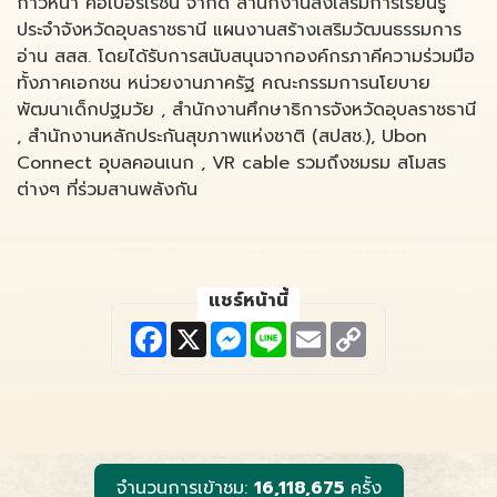
ก้าวหน้า คอเปอร์เรชั่น จำกัด สำนักงานส่งเสริมการเรียนรู้
ประจำจังหวัดอุบลราชธานี แผนงานสร้างเสริมวัฒนธรรมการ
อ่าน สสส. โดยได้รับการสนับสนุนจากองค์กรภาคีความร่วมมือ
ทั้งภาคเอกชน หน่วยงานภาครัฐ คณะกรรมการนโยบาย
พัฒนาเด็กปฐมวัย , สำนักงานศึกษาธิการจังหวัดอุบลราชธานี
, สำนักงานหลักประกันสุขภาพแห่งชาติ (สปสช.), Ubon
Connect อุบลคอนเนก , VR cable รวมถึงชมรม สโมสร
ต่างๆ ที่ร่วมสานพลังกัน
แชร์หน้านี้
F
X
M
L
E
C
a
e
i
m
o
c
s
n
a
p
e
s
e
i
y
b
e
l
L
o
n
i
o
g
n
k
e
k
r
จำนวนการเข้าชม:
16,118,675
ครั้ง