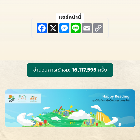
แชร์หน้านี้
F
X
M
L
E
C
a
e
i
m
o
c
s
n
a
p
e
s
e
i
y
b
e
l
L
o
n
i
o
g
n
k
e
k
r
จำนวนการเข้าชม:
16,117,595
ครั้ง