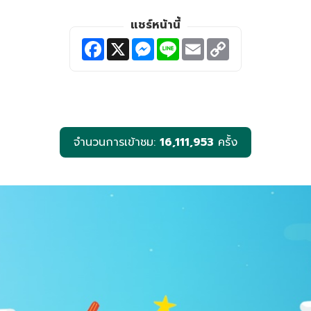
แชร์หน้านี้
F
X
M
L
E
C
a
e
i
m
o
c
s
n
a
p
e
s
e
i
y
b
e
l
L
o
n
i
o
g
n
k
e
k
r
จำนวนการเข้าชม:
16,111,953
ครั้ง