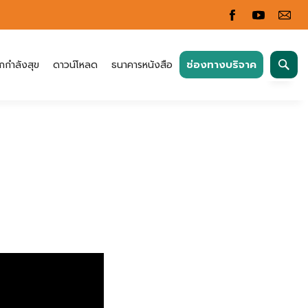
ค้นหา
ช่องทางบริจาค
กกำลังสุข
ดาวน์โหลด
ธนาคารหนังสือ
สำหรับ: