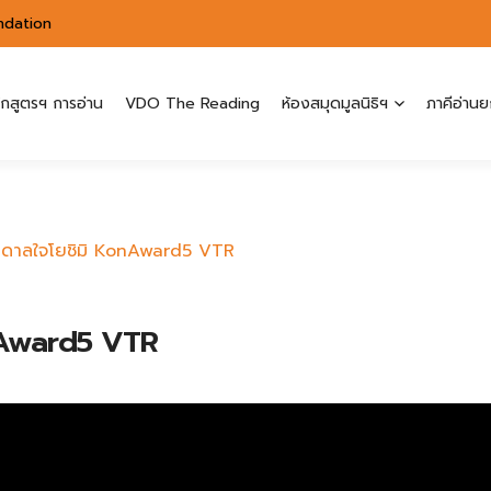
ndation
ักสูตรฯ การอ่าน
VDO The Reading
ห้องสมุดมูลนิธิฯ
ภาคีอ่านย
บันดาลใจโยชิมิ KonAward5 VTR
onAward5 VTR