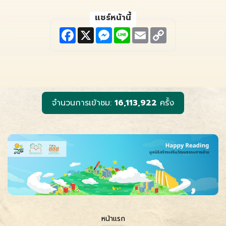
แชร์หน้านี้
F
X
M
L
E
C
a
e
i
m
o
c
s
n
a
p
e
s
e
i
y
b
e
l
L
o
n
i
o
g
n
k
e
k
r
จำนวนการเข้าชม:
16,113,922
ครั้ง
หน้าแรก