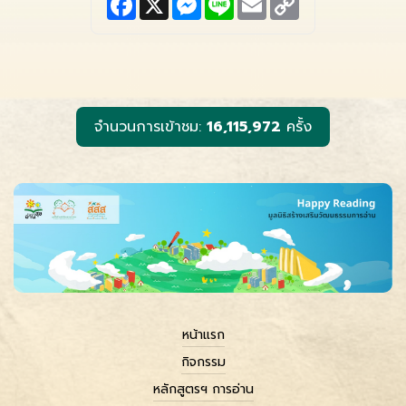
a
e
i
m
o
c
s
n
a
p
e
s
e
i
y
b
e
l
L
o
n
i
o
g
n
k
e
k
r
จำนวนการเข้าชม:
16,115,972
ครั้ง
หน้าแรก
กิจกรรม
หลักสูตรฯ การอ่าน