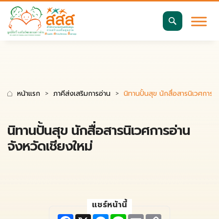
มาตรฐานการเข้าถึงเว็บ WCAG 2.2 AA
ค้นหา
สำหรับ:
หน้าแรก
ภาคีส่งเสริมการอ่าน
นิทานปั้นสุข นักสื่อสารนิเวศการอ่
นิทานปั้นสุข นักสื่อสารนิเวศการอ่าน
จังหวัดเชียงใหม่
แชร์หน้านี้
F
X
M
L
E
C