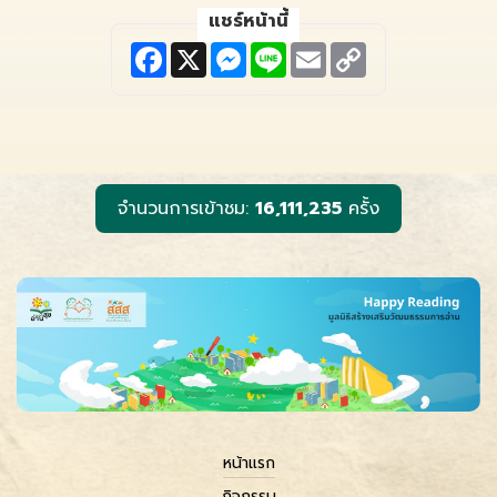
แชร์หน้านี้
F
X
M
L
E
C
a
e
i
m
o
c
s
n
a
p
e
s
e
i
y
b
e
l
L
o
n
i
o
g
n
k
e
k
r
จำนวนการเข้าชม:
16,111,235
ครั้ง
หน้าแรก
กิจกรรม