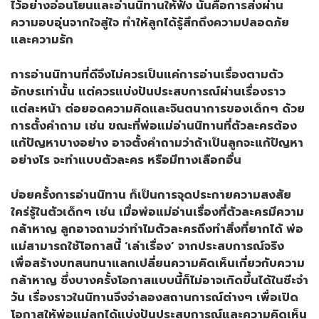
ไว้อย่างอ่อนโยนและอ่านนิทานให้ฟัง นั่นคือการส่งผ่าน
ความอบอุ่นจากใจสู่ใจ ทำให้ลูกได้รู้สึกถึงความปลอดภัย
และความรัก
การอ่านนิทานที่ดีจึงไม่ควรเป็นแค่การอ่านเรื่องตามตัว
อักษรเท่านั้น แต่ควรแบ่งปันประสบการณ์ผ่านเรื่องราว
แต่ละหน้า ต่อยอดความคิดและจินตนาการของเด็กๆ ด้วย
การตั้งคำถาม เช่น ขณะที่พ่อแม่อ่านนิทานที่ตัวละครต้อง
แก้ปัญหาบางอย่าง อาจตั้งคำถามว่าถ้าเป็นลูกจะแก้ปัญหา
อย่างไร จะทำแบบตัวละคร หรือมีทางเลือกอื่น
บ่อยครั้งการอ่านนิทาน ก็เป็นการจุดประกายความสงสัย
ใคร่รู้ในตัวเด็กๆ เช่น เมื่อพ่อแม่อ่านเรื่องที่ตัวละครมีความ
กล้าหาญ ลูกอาจถามว่าทำไมตัวละครถึงทำสิ่งที่ยากได้ พ่อ
แม่สามารถใช้โอกาสนี้ ‘เล่าเรื่อง’ จากประสบการณ์จริง
เพื่อสร้างบทสนทนาแลกเปลี่ยนความคิดเห็นเกี่ยวกับความ
กล้าหาญ ซึ่งบางครั้งโอกาสแบบนี้ก็ไม่อาจเกิดขึ้นได้ในชีะจำ
วัน เรื่องราวในนิทานจึงจำลองสถานการณ์ต่างๆ เพื่อเปิด
โอกาสให้พ่อแม่ลูกได้แบ่งปันประสบการณ์และความคิดเห็น