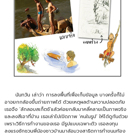
นันทวัน เล่าว่า การลงพื้นที่เพื่อเก็บข้อมูล บางครั้งก็ไม่
อาจยกกล้องขึ้นถ่ายภาพได้ ด้วยเหตุผลด้านความปลอดภัย
เธอจึง ‘ลักลอบสเก็ตช์’แล้วค่อยกลับมาคลี่คลายเป็นภาพจริง
และลงสีเอาที่บ้าน เธอเล่าไปเปิดภาพ ‘คนในรูป’ ให้ได้ดูกันด้วย
เพราะวิธีการทำงานของเธอ มีรูปแบบเฉพาะตัว เธอลงทุน
ลงแรงชักชวนพี่น้องชาวบ้านมาล้อมวงสาธิตการทำขนมท้อง