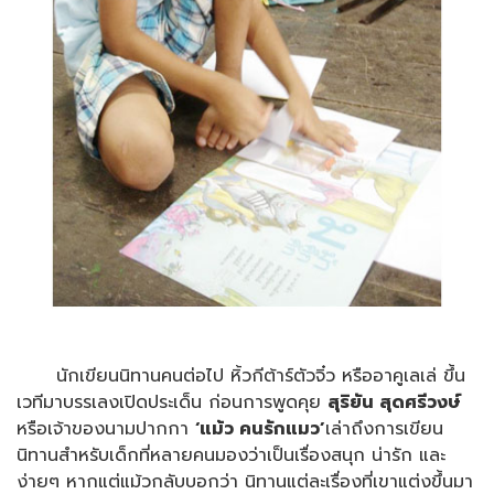
นักเขียนนิทานคนต่อไป หิ้วกีต้าร์ตัวจิ๋ว หรืออาคูเลเล่ ขึ้น
เวทีมาบรรเลงเปิดประเด็น ก่อนการพูดคุย
สุริยัน สุดศรีวงษ์
หรือเจ้าของนามปากกา
‘
แม้ว คนรักแมว
’
เล่าถึงการเขียน
นิทานสำหรับเด็กที่หลายคนมองว่าเป็นเรื่องสนุก น่ารัก และ
ง่ายๆ หากแต่แม้วกลับบอกว่า นิทานแต่ละเรื่องที่เขาแต่งขึ้นมา