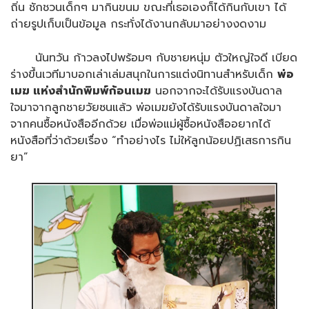
ถิ่น ชักชวนเด็กๆ มากินขนม ขณะที่เธอเองก็ได้กินกับเขา ได้
ถ่ายรูปเก็บเป็นข้อมูล กระทั่งได้งานกลับมาอย่างงดงาม
นันทวัน ก้าวลงไปพร้อมๆ กับชายหนุ่ม ตัวใหญ่ใจดี เบียด
ร่างขึ้นเวทีมาบอกเล่าเล่มสนุกในการแต่งนิทานสำหรับเด็ก
พ่อ
เมฆ แห่งสำนักพิมพ์ก้อนเมฆ
นอกจากจะได้รับแรงบันดาล
ใจมาจากลูกชายวัยซนแล้ว พ่อเมฆยังได้รับแรงบันดาลใจมา
จากคนซื้อหนังสืออีกด้วย เมื่อพ่อแม่ผู้ซื้อหนังสืออยากได้
หนังสือที่ว่าด้วยเรื่อง “ทำอย่างไร ไม่ให้ลูกน้อยปฏิเสธการกิน
ยา”