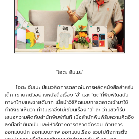
"โอตะ อึมเมะ"
โอตะ อึมเมะ มีแนวคิดการตลาดในการผลิตหนังสือสำหรับ
เด็ก เขายกตัวอย่างหนังสือเรื่อง ‘อึ’ และ ‘ตด’ที่พิมพ์ในฉบับ
ภาษาไทยและขายดีมาก เมื่อนำวิธีคิดแบบการตลาดเข้ามาใช้
ทำให้เขาเห็นว่า ทำไมเราจึงไม่เขียนเรื่อง ‘ฉี่’ ล่ะ ว่าแล้วก็รีบ
เสนอความคิดกับสำนักพิมพ์ทันที เมื่อสำนักพิมพ์รับความคิดจึง
ลงมือทำต้นฉบับ และให้วิธีทางการตลาดอีกรอบ ด้วยการ
ออกแบบปก ออกแบบภาพ ออกแบบเรื่อง รวมไปถึงการตั้ง