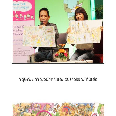
กฤษณะ กาญจนาภา และ วชิราวรรณ ทับเสือ