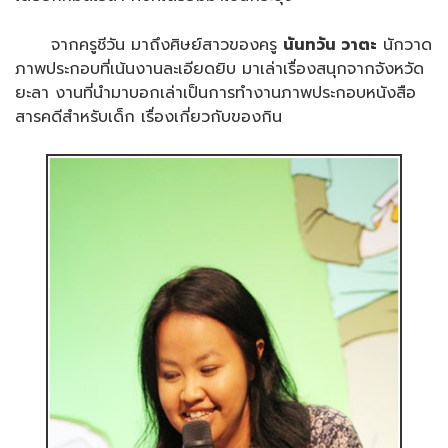
จากครูชีวัน มาถึงศิษย์สาวของครู
นันทวัน วาตะ
นักวาด
ภาพประกอบที่เน้นงานละเอียดยิบ มาเล่าเรื่องสนุกจากจังหวัด
ยะลา งานที่นำมาบอกเล่าเป็นการทำงานภาพประกอบหนังสือ
สารคดีสำหรับเด็ก เรื่องเกี่ยวกับของกิน