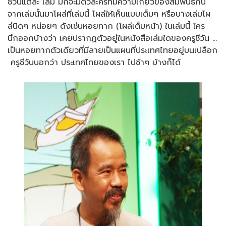
ชีวันแต่ละ เล่ม มักจะมีตัวละครที่มีความเกี่ยวข้องสัมพันธ์กัน
จากเล่มนั้นมาโผล่ที่เล่มนี้ โผล่ให้เห็นแบบเต็มๆ หรือบางเล่มโผ
ล่นิดๆ หน่อยๆ ดังเช่นหอยทาก (โผล่เต็มหน้า) ในเล่มนี้ ใคร
นึกออกบ้างว่า เคยปรากฏตัวอยู่ในหนังสือเล่มใดของครูชีวัน …
เป็นหอยทากตัวเดียวที่มีลายเป็นแผนที่ประเทศไทยอยู่บนเปลือก
ครูชีวันบอกว่า ประเทศไทยของเรา ไปช้าๆ บ้างก็ได้