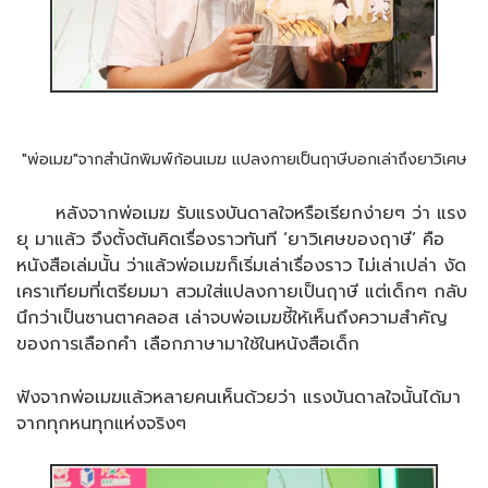
"พ่อเมฆ"จากสำนักพิมพ์ก้อนเมฆ แปลงกายเป็นฤาษีบอกเล่าถึงยาวิเศษ
หลังจากพ่อเมฆ รับแรงบันดาลใจหรือเรียกง่ายๆ ว่า แรง
ยุ มาแล้ว จึงตั้งต้นคิดเรื่องราวทันที ‘ยาวิเศษของฤาษี’ คือ
หนังสือเล่มนั้น ว่าแล้วพ่อเมฆก็เริ่มเล่าเรื่องราว ไม่เล่าเปล่า งัด
เคราเทียมที่เตรียมมา สวมใส่แปลงกายเป็นฤาษี แต่เด็กๆ กลับ
นึกว่าเป็นซานตาคลอส เล่าจบพ่อเมฆชี้ให้เห็นถึงความสำคัญ
ของการเลือกคำ เลือกภาษามาใช้ในหนังสือเด็ก
ฟังจากพ่อเมฆแล้วหลายคนเห็นด้วยว่า แรงบันดาลใจนั้นได้มา
จากทุกหนทุกแห่งจริงๆ