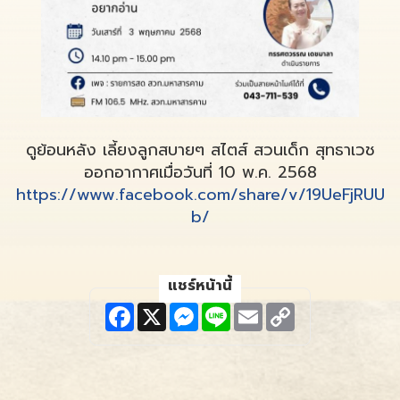
ดูย้อนหลัง เลี้ยงลูกสบายๆ สไตส์ สวนเด็ก สุทธาเวช
ออกอากาศเมื่อวันที่ 10 พ.ค. 2568
https://www.facebook.com/share/v/19UeFjRUU
b/
แชร์หน้านี้
F
X
M
L
E
C
a
e
i
m
o
c
s
n
a
p
e
s
e
i
y
b
e
l
L
o
n
i
o
g
n