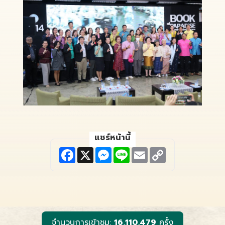
แชร์หน้านี้
F
X
M
L
E
C
a
e
i
m
o
c
s
n
a
p
e
s
e
i
y
b
e
l
L
o
n
i
o
g
n
k
e
k
r
จำนวนการเข้าชม:
16,110,479
ครั้ง