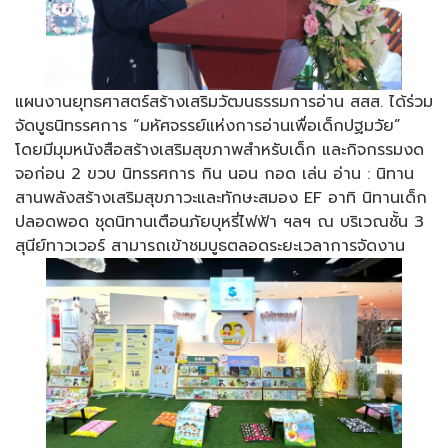
แผนงานยุทธศาสตร์สร้างเสริมวัฒนธรรมการอ่าน สสส. ได้ร่วม
จัดบูธนิทรรศการ “มหัศจรรย์แห่งการอ่านเพื่อเด็กปฐมวัย”
โดยมีมุมหนังสือสร้างเสริมสุขภาพสำหรับเด็ก และกิจกรรมงด
จอก่อน 2 ขวบ นิทรรศการ กิน นอน กอด เล่น อ่าน : นิทาน
สานพลังสร้างเสริมสุขภาวะและทักษะสมอง EF อาทิ นิทานเด็ก
ปลอดพอด ชุดนิทานเตือนภัยบุหรี่ไฟฟ้า ฯลฯ ณ บริเวณชั้น 3
สุนีย์ทาวเวอร์ สามารถเข้าชมบูธตลอดระยะเวลาการจัดงาน