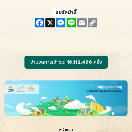
แชร์หน้านี้
F
X
M
L
E
C
a
e
i
m
o
c
s
n
a
p
e
s
e
i
y
b
e
l
L
o
n
i
o
g
n
k
e
k
r
จำนวนการเข้าชม:
16,112,496
ครั้ง
หน้าแรก