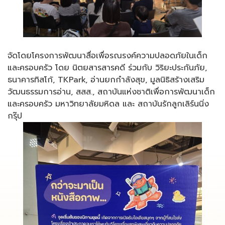
จัดโดยโครงการพัฒนาสื่อเพื่อรณรงค์ความปลอดภัยในเด็ก
และครอบครัว โดย นิตยสารสารคดี ร่วมกับ วิริยะประกันภัย,
ธนาคารทิสโก้, TKPark, อ่านยกกำลังสุข, มูลนิธิสร้างเสริม
วัฒนธรรมการอ่าน, สสส., สถาบันแห่งชาติเพื่อการพัฒนาเด็ก
และครอบครัว มหาวิทยาลัยมหิดล และ สถาบันรักลูกเลิร์นนิ่ง
กรุ๊ป