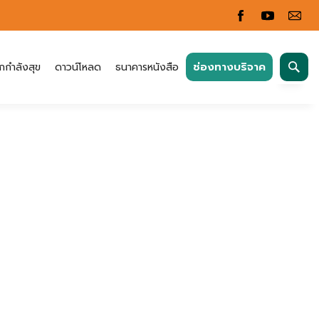
ค้นหา
ช่องทางบริจาค
กกำลังสุข
ดาวน์โหลด
ธนาคารหนังสือ
สำหรับ: