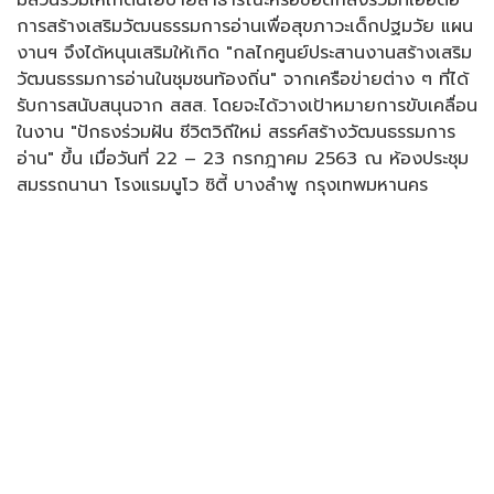
มีส่วนร่วมให้เกิดนโยบายสาธารณะหรือข้อตกลงร่วมที่เอื้อต่อ
การสร้างเสริมวัฒนธรรมการอ่านเพื่อสุขภาวะเด็กปฐมวัย แผน
งานฯ จึงได้หนุนเสริมให้เกิด "กลไกศูนย์ประสานงานสร้างเสริม
วัฒนธรรมการอ่านในชุมชนท้องถิ่น" จากเครือข่ายต่าง ๆ ที่ได้
รับการสนับสนุนจาก สสส. โดยจะได้วางเป้าหมายการขับเคลื่อน
ในงาน "ปักธงร่วมฝัน ชีวิตวิถีใหม่ สรรค์สร้างวัฒนธรรมการ
อ่าน" ขึ้น เมื่อวันที่ 22 – 23 กรกฎาคม 2563 ณ ห้องประชุม
สมรรถนานา โรงแรมนูโว ซิตี้ บางลำพู กรุงเทพมหานคร