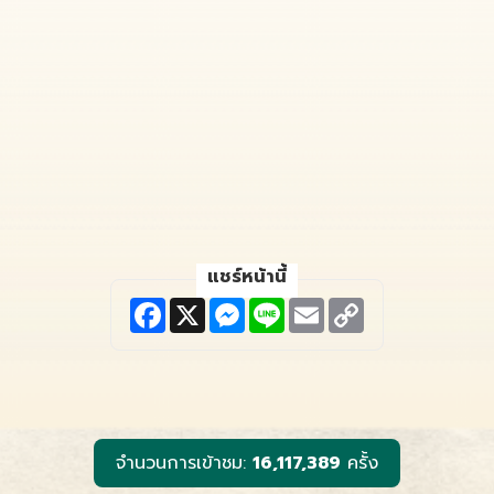
แชร์หน้านี้
F
X
M
L
E
C
a
e
i
m
o
c
s
n
a
p
e
s
e
i
y
b
e
l
L
o
n
i
o
g
n
k
e
k
r
จำนวนการเข้าชม:
16,117,389
ครั้ง