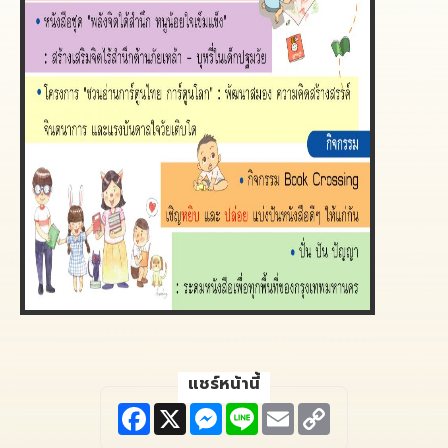
แชร์หน้านี้
F
X
M
L
E
C
a
e
i
m
o
c
s
n
a
p