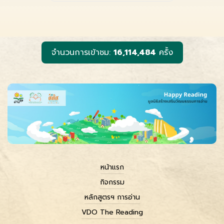
e
s
e
i
y
b
e
l
L
o
n
i
o
g
n
k
e
k
r
จำนวนการเข้าชม:
16,114,484
ครั้ง
หน้าแรก
กิจกรรม
หลักสูตรฯ การอ่าน
VDO The Reading