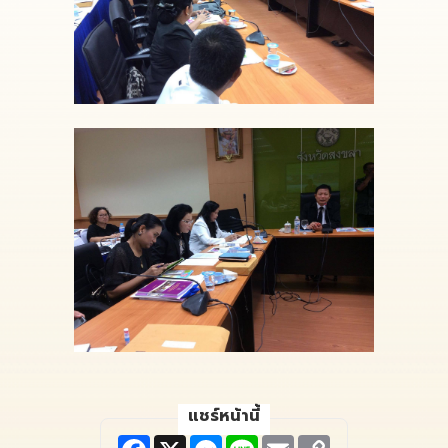
แชร์หน้านี้
F
X
M
L
E
C