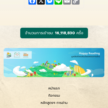
a
e
i
m
o
c
s
n
a
p
e
s
e
i
y
b
e
l
L
o
n
i
o
g
n
k
e
k
r
จำนวนการเข้าชม:
16,118,830
ครั้ง
หน้าแรก
กิจกรรม
หลักสูตรฯ การอ่าน