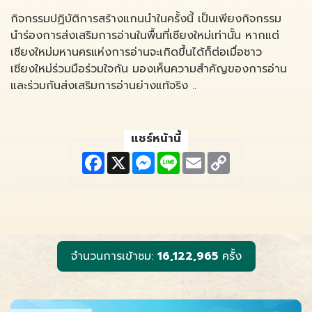
กิจกรรมปฏิบัติการสร้างแกนนำในครั้งนี้ เป็นเพียงกิจกรรม
นำร่องการส่งเสริมการอ่านในพื้นที่เชียงใหม่เท่านั้น หากแต่
เชียงใหม่มหานครแห่งการอ่านจะเกิดขึ้นได้ก็ต่อเมื่อชาว
เชียงใหม่ร่วมมือร่วมใจกัน มองเห็นความสำคัญของการอ่าน
และร่วมกันส่งเสริมการอ่านย่างแท้จริง ..
แชร์หน้านี้
F
X
M
L
E
C
a
e
i
m
o
c
s
n
a
p
e
s
e
i
y
b
e
l
L
o
n
i
o
g
n
k
e
k
r
จำนวนการเข้าชม:
16,122,965
ครั้ง