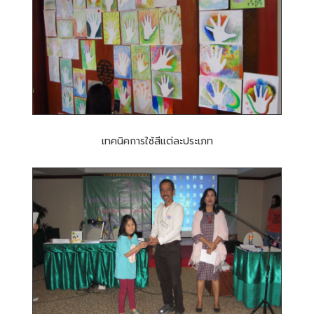
เทคนิคการใช้สีแต่ละประเภท