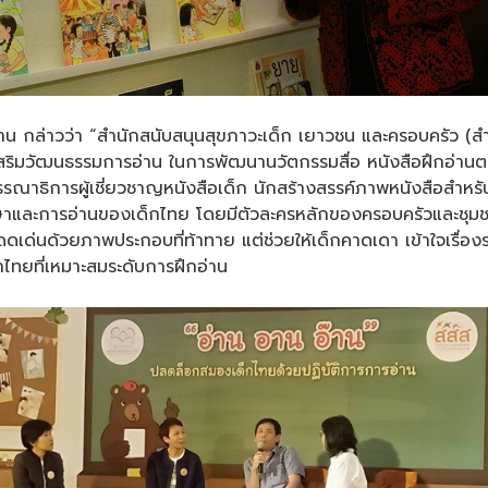
น กล่าวว่า “สำนักสนับสนุนสุขภาวะเด็ก เยาวชน และครอบครัว (สำน
เสริมวัฒนธรรมการอ่าน ในการพัฒนานวัตกรรมสื่อ หนังสือฝึกอ่
บรรณาธิการผู้เชี่ยวชาญหนังสือเด็ก นักสร้างสรรค์ภาพหนังสือสำหร
าและการอ่านของเด็กไทย โดยมีตัวละครหลักของครอบครัวและชุมชนเดียว
ดเด่นด้วยภาพประกอบที่ท้าทาย แต่ช่วยให้เด็กคาดเดา เข้าใจเรื่องรา
าไทยที่เหมาะสมระดับการฝึกอ่าน