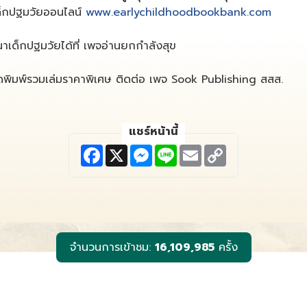
เด็กปฐมวัยออนไลน์
www.earlychildhoodbookbank.com
าเด็กปฐมวัยได้ที่ เพจอ่านยกกำลังสุข
จัดพิมพ์รวมเล่มราคาพิเศษ ติดต่อ เพจ Sook Publishing สสส.
แชร์หน้านี้
F
X
M
L
E
C
a
e
i
m
o
c
s
n
a
p
e
s
e
i
y
b
e
l
L
o
n
i
o
g
n
k
e
k
r
จำนวนการเข้าชม:
16,109,985
ครั้ง