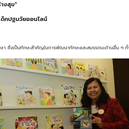
ร้างสุข"
เด็กปฐมวัยออนไลน์
าษา ซึ่งเป็นทักษะสำคัญในการพัฒนาทักษะและสมรรถนะด้านอื่น ๆ ท