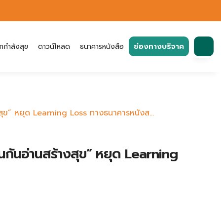
ค้นหา
ช่องทางบริจาค
กกำลังสุข
ดาวน์โหลด
ธนาคารหนังสือ
สำหรับ:
งสุข” หยุด Learning Loss ทางธนาคารหนังส...
นกันอ่านสร้างสุข” หยุด Learning