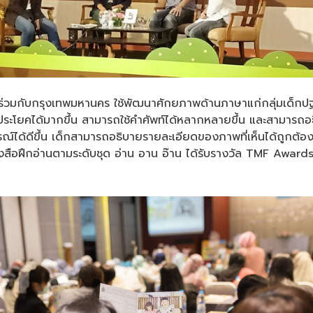
นิเซฟร่วมกับกรุงเทพมหานคร ใช้พัฒนาศักยภาพด้านภาษาแก่กลุ่มเด
ประโยคได้มากขึ้น สามารถใช้คำศัพท์ได้หลากหลายขึ้น และสามารถอธ
ารณ์ได้ดีขึ้น เด็กสามารถอธิบายรายละเอียดของภาพที่เห็นได้ถูกต้อ
ี้หนังสือฝึกอ่านตามระดับชุด อ่าน อาน อ๊าน ได้รับรางวัล TMF Aw