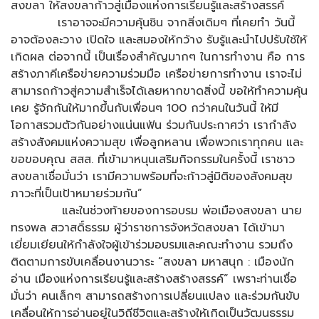
สงขลา ให้สงขลาก้าวสู่เมืองแห่งการเรียนรู้และสร้างสรรค์
เราอาจจะมีความคุ้นชิน จากสิ่งเดิมๆ ที่เคยทำ วันนี้
อาจต้องละวาง เปิดใจ และสมองให้กว้าง รับรู้และนำไปปรับใช้ให้
เกิดผล ต่อจากนี้ เป็นเรื่องสำคัญมากๆ ในการทำงาน คือ การ
สร้างภาคีเครือข่ายความร่วมมือ เครือข่ายการทำงาน เราจะไม่
สามารถก้าวสู่ความสำเร็จได้เลยหากขาดสิ่งนี้ ขอให้ทำความคุ้น
เคย รู้จักกันให้มากขึ้นกับเพื่อนๆ 100 กว่าคนในวันนี้ ให้มี
โอกาสรวมตัวกันอย่างแน่นแฟ้น ร่วมกันประกาศว่า เรากำลัง
สร้างสังคมแห่งความสุข เพื่อลูกหลาน เพื่อพวกเราทุกคน และ
ขอขอบคุณ สสส. ที่เข้ามาหนุนเสริมกิจกรรมในครั้งนี้ เราชาว
สงขลาเชื่อมั่นว่า เรามีความพร้อมที่จะก้าวสู่มิติของสังคมสุข
ภาวะที่เป็นเป้าหมายร่วมกัน”
และในช่วงท้ายของการอบรม พ่อเมืองสงขลา นาย
ทรงพล สวาสดิ์ธรรม ผู้ว่าราชการจังหวัดสงขลา ได้เข้ามา
เยี่ยมเยียนให้กำลังใจผู้เข้าร่วมอบรมและคณะทำงาน รวมถึง
ติดตามการขับเคลื่อนงานวาระ “สงขลา มหาสนุก : เมืองนัก
อ่าน เมืองแห่งการเรียนรู้และสร้างสร้างสรรค์” เพราะท่านเชื่อ
มั่นว่า คนเล็กๆ สามารถสร้างการเปลี่ยนแปลง และร่วมกันขับ
เคลื่อนให้การอ่านอยู่ในวิถีชีวิตและสร้างให้เกิดเป็นวัฒนธรรม