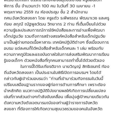
พัฒนาเด็กเล็ก บรรณารักษ์ห้องสมุดประชาชน ครูสอนเด็ก
พิการ ขึ้น จำนวนกว่า 100 คน ในวันที่ 30 เมษายน -1
พฤษภาคม 2559 ณ ห้องประชุม ชั้น 2 สำนักงาน
กศน.จังหวัดสงขลา โดย ครูแต้ว ระพีพรรณ พัฒนาเวช และครู
ก้อย สกุณี ณัฐพูลวัฒน วิทยากร 2 ท่าน ที่เต็มเปี่ยมไปด้วย
ความรู้และประสบการณ์การใช้หนังสือและการอ่านเพื่อพัฒนา
เด็กปฐมวัย รวมถึงการสร้างสรรค์หนังสือสำหรับเด็กปฐมวัย
มาเป็นผู้ถ่ายทอดเนื้อหาสาระ เทคนิคปฏิบัติต่างๆ ซึ่งเมื่อจบการ
อบรม แต่ละคนก็ได้หนังสือสำหรับเด็กคนละ 1 เล่ม พร้อมกับ
ความภาคภูมิใจและแรงบันดาลใจในการส่งเสริมพัฒนาการเรียน
รู้ของเด็กๆ ด้วยหนังสือที่ทุกคนสามารถทำขึ้นได้ด้วยตัวเอง
ในการนี้ได้รับเกียรติจาก นายวิญญ์ สิทธิเชนทร์ ท้อง
ถิ่นจังหวัดสงขลา เป็นประธานในพิธีเปิดการอบรมฯ โดยได้
กล่าวกับผู้เข้าร่วมอบรมว่า “ท่านที่เข้ามาร่วมกิจกรรมในวันนี้
เปรียบเสมือนฐานรากของผู้ก่อการด้านการศึกษา เพราะต้อง
นำหลักคิด แนวทางปฏิบัติไปขยายผลให้เกิดการเปลี่ยนแปลง
เช่นที่ภาคส่วนต่างๆกำลังขับเคลื่อน เพื่อมุ่งสู่เป้าหมายเดียวกัน
ดังความหวังดังเจตนารมณ์ของท่านผู้ว่าราชการจังหวัด
สงขลา ที่ต้องการให้เกิดความสุขมวลรวมของคนในจังหวัด