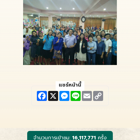
แชร์หน้านี้
F
X
M
L
E
C
a
e
i
m
o
c
s
n
a
p
e
s
e
i
y
b
e
l
L
o
n
i
o
g
n
k
e
k
r
จำนวนการเข้าชม:
16,117,771
ครั้ง