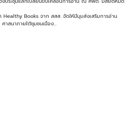
งประชุมแลกเปลี่ยนขับเคลื่อนการอ่าน ณ ศพด. มัสยิดหมัด
เป๋า Healthy Books จาก สสส. จัดให้มีมุมส่งเสริมการอ่าน
ง 2 ศาสนาภายใต้ชุมชนเมือง…