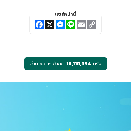
แชร์หน้านี้
F
X
M
L
E
C
a
e
i
m
o
c
s
n
a
p
e
s
e
i
y
b
e
l
L
o
n
i
o
g
n
k
e
k
r
จำนวนการเข้าชม:
16,118,694
ครั้ง