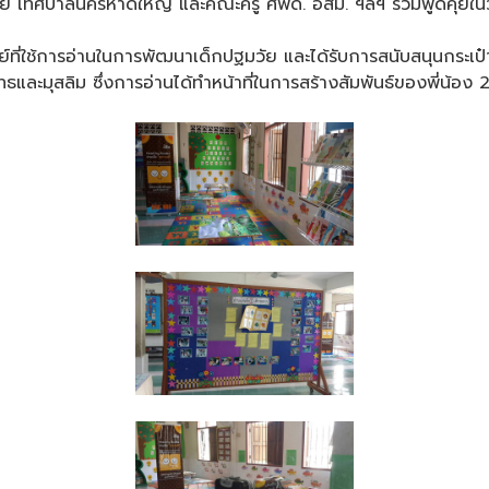
าศัย เทศบาลนครหาดใหญ่ และคณะครู ศพด. อสม. ฯลฯ ร่วมพูดคุยในว
งศูนย์ที่ใช้การอ่านในการพัฒนาเด็กปฐมวัย และได้รับการสนับสนุนกระ
ยพุทธและมุสลิม ซึ่งการอ่านได้ทำหน้าที่ในการสร้างสัมพันธ์ของพี่น้อ