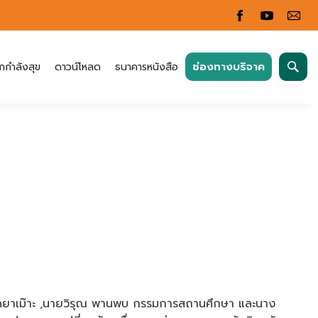
ค้นหา
ช่องทางบริจาค
กกำลังสุข
ดาวน์โหลด
ธนาคารหนังสือ
สำหรับ:
ยิดหมัดยาเม๊าะ ,นายวิรุณ พานพบ กรรมการสถานศึกษา และนาง