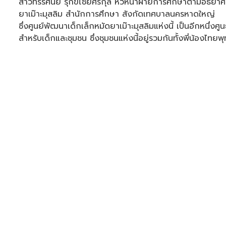
สาวทรรศนีย์ รุกขไชยศิริกุล หัวหน้าฝ่ายการศึกษาตามอัธย
ยาเม๊าะมุสลิม สำนักการศึกษา สังกัดเทศบาลนครหาดใหญ่
ซึ่งศูนย์พัฒนาเด็กเล็กหมัดยาเม๊าะมุสลิมแห่งนี้ เป็นอีกหนึ่
สำหรับเด็กและชุมชน ซึ่งชุมชนแห่งนี้อยู่รวมกันทั้งพี่น้องไท