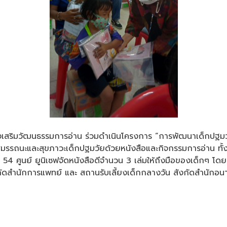
้างเสริมวัฒนธรรมการอ่าน ร่วมดำเนินโครงการ “การพัฒนาเด็กปฐม
มรรถนะและสุขภาวะเด็กปฐมวัยด้วยหนังสือและกิจกรรมการอ่าน ทั้งใ
 รวม 54 ศูนย์ ยูนิเซฟจัดหนังสือดีจำนวน 3 เล่มให้ถึงมือของเด็กๆ 
สังกัดสำนักการแพทย์ และ สถานรับเลี้ยงเด็กกลางวัน สังกัดสำนักอน