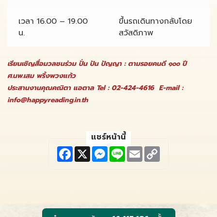
เวลา 16.00 – 19.00
ขึ้นรถเดินทางกลับโดย
น.
สวัสดิภาพ
เรียนเชิญสื่อมวลชนร่วม ปั่น ปัน ปัญญา : ตามรอยคนดี ๑๐๐ ปี
ศ.นพ.เสม พริ้งพวงแก้ว
ประสานงานคุณคณิตา แอตาล Tel : 02-424-4616 E-mail :
info@happyreading.in.th
แชร์หน้านี้
F
X
M
L
E
C
a
e
i
m
o
c
s
n
a
p
e
s
e
i
y
b
e
l
L
o
n
i
o
g
n
k
e
k
r