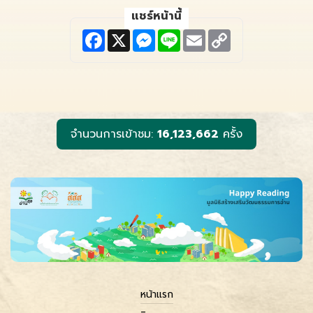
แชร์หน้านี้
F
X
M
L
E
C
a
e
i
m
o
c
s
n
a
p
e
s
e
i
y
b
e
l
L
o
n
i
o
g
n
k
e
k
r
จำนวนการเข้าชม:
16,123,662
ครั้ง
หน้าแรก