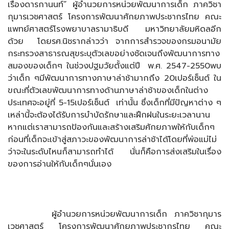
เรืองดารกานนท์” ผู้อำนวยการหน่วยพัฒนาการเด็ก ภาควิชา
กุมารเวชศาสตร์ โครงการพัฒนาศักยภาพประชากรไทย คณะ
แพทย์ศาสตร์โรงพยาบาลรามาธิบดี มหาวิทยาลัยมหิดลอีก
ด้วย โดยรศ.นิชรากล่าวว่า จากการสำรวจของกรมอนามัย
กระทรวงสาธารณสุขระบุตัวเลขอย่างชัดเจนถึงพัฒนาการทาง
สมองของเด็กๆ ในช่วงปฐมวัยตั้งแต่ปี พ.ศ. 2547-2550พบ
ว่าเด็ก ๆมีพัฒนาการทางภาษาล่าช้ามากถึง 20เปอร์เซ็นต์ ใน
ขณะที่ตัวเลขพัฒนาการทางด้านภาษาล่าช้าของเด็กในต่าง
ประเทศจะอยู่ที่ 5-15เปอร์เซ็นต์ เท่านั้น ซึ่งเด็กที่มีปัญหาต่าง ๆ
เหล่านี้จะต้องได้รับการบำบัดรักษาและฝึกฝนในระยะเวลานาน
หากแต่เราสามารถป้องกันและสร้างเสริมศักยภาพให้กับเด็กๆ
ก่อนที่เด็กจะเข้าสู่สภาวะของพัฒนาการล่าช้าได้โดยที่พ่อแม่ไม่
ว่าจะในระดับไหนก็สามารถทำได้ นั่นก็คือการส่งเสริมในเรื่อง
ของการอ่านให้กับเด็กๆนั่นเอง
ผู้อำนวยการหน่วยพัฒนาการเด็ก ภาควิชากุมาร
เวชศาสตร์ โครงการพัฒนาศักยภาพประชากรไทย คณะ