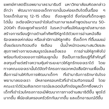
แพทย์ศาสตร์โรงพยาบาลรามาธิบดี มหาวิทยาลัยมหิดลกล่าว
อีกว่า พัฒนาการของเด็กทารกนั้นจะค่อยเติบโตขึ้นเรื่อย ๆ
โดยเด็กในอายุ 12-15 เดือน ถึงจะพูดได้ ซึ่งก่อนที่เด็กจะพูด
ได้นั้น จะต้องมีความเข้าใจในด้านภาษาและคำพูดประมาณ 50-
200คำ ถึงจะพูดคำแรกได้ ในระหว่างที่แม่ให้นมลูกยังสามารถ
สร้างการเรียนรู้ทางด้านคำศัพท์ให้ลูกได้ด้วยการอ่านหนังสือ
ร้องเพลงเห่กล่อม หรือเล่านิทานให้ลูกฟัง ซึ่งเด็กๆ ที่ดื่มนมแม่
ตั้งแต่แรกเกิดจนถึง 6เดือน นั้นน้ำหนักจะเหมาะสมวัยและ
สุขภาพร่างกายจะสมบูรณ์และแข็งแรง การอ่านให้ลูกฟังไป
พร้อมกับช่วงของการให้นมลูกนั้น จึงเป็นการเรียนรู้ที่สำคัญที่
ลงทุนต่ำแต่สร้างความคุ้มค่าระยะยาวให้ลูกรักของเราได้ โดย
ทางคณะของเรานั้นได้จัดทำโครงการแจกหนังสือนิทานเพื่อเป็น
สื่อการอ่านให้กับการพัฒนาเด็กๆ ที่เข้ามารับการรักษาในโรง
พยาบาลของเรา มีหลายครอบครัวที่เข้าร่วมกิจกรรมนี้ โดย
คณะเราได้ร่วมสังเกตการณ์และจดบันทึกข้อมูลเด็กๆซึ่งพบว่า
เด็กที่เข้าร่วมโครงการจะมีพัฒนาการทางด้านสมาธิดีขึ้น พูดได้
มากขึ้น พี่น้องในครอบครัวรักกันมากขึ้น และเด็กอารมณ์ดีขึ้น