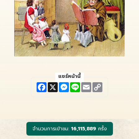
แชร์หน้านี้
F
X
M
L
E
C
a
e
i
m
o
c
s
n
a
p
e
s
e
i
y
b
e
l
L
o
n
i
o
g
n
k
e
k
r
จำนวนการเข้าชม:
16,115,889
ครั้ง