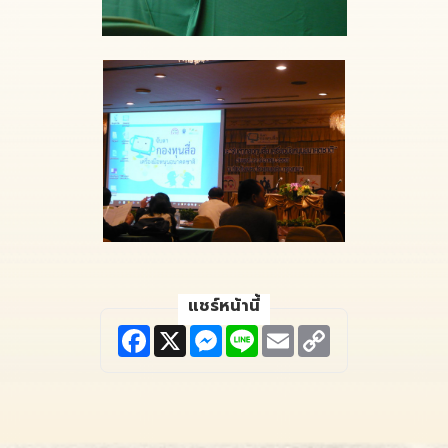
แชร์หน้านี้
F
X
M
L
E
C
a
e
i
m
o
c
s
n
a
p
e
s
e
i
y
b
e
l
L
o
n
i
o
g
n
k
e
k