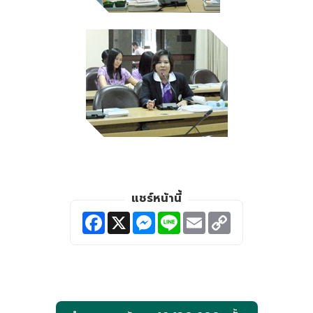
แชร์หน้านี้
F
X
M
L
E
C
a
e
i
m
o
c
s
n
a
p
e
s
e
i
y
b
e
l
L
o
n
i
o
g
n
k
e
k
r