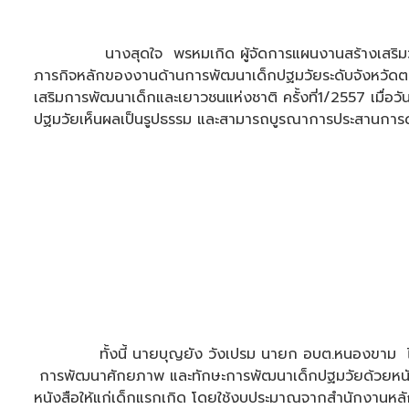
นางสุดใจ พรหมเกิด ผู้จัดการแผนงานสร้างเสริมวัฒนธรรม
ภารกิจหลักของงานด้านการพัฒนาเด็กปฐมวัยระดับจังหวัด
เสริมการพัฒนาเด็กและเยาวชนแห่งชาติ ครั้งที่1/2557 เมื่อว
ปฐมวัยเห็นผลเป็นรูปธรรม และสามารถบูรณาการประสานการดำเ
ทั้งนี้ นายบุญยัง วังเปรม นายก อบต.หนองขาม ได้ชี้แจง
การพัฒนาศักยภาพ และทักษะการพัฒนาเด็กปฐมวัยด้วยหนัง
หนังสือให้แก่เด็กแรกเกิด โดยใช้งบประมาณจากสำนักงานหลักป