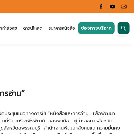
ค้นหา
ช่องทางบริจาค
กกำลังสุข
ดาวน์โหลด
ธนาคารหนังสือ
สำหรับ:
ารอ่าน”
ชุมแนวทางการใช้ “หนังสือและการอ่าน : เพื่อพัฒนา
ี่ร้อยตรี สุพีร์พัฒน์ จองพานิช ผู้ว่าราชการจังหวัด
รณสุขจังหวัดสุพรรณบุรี สำนักงานพัฒนาสังคมและความมั่นคง