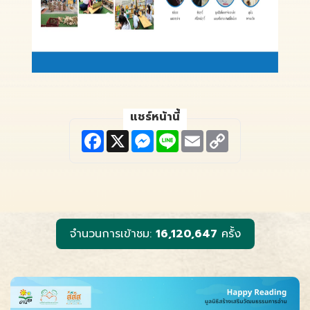
แชร์หน้านี้
F
X
M
L
E
C
a
e
i
m
o
c
s
n
a
p
e
s
e
i
y
b
e
l
L
o
n
i
o
g
n
k
e
k
r
จำนวนการเข้าชม:
16,120,647
ครั้ง