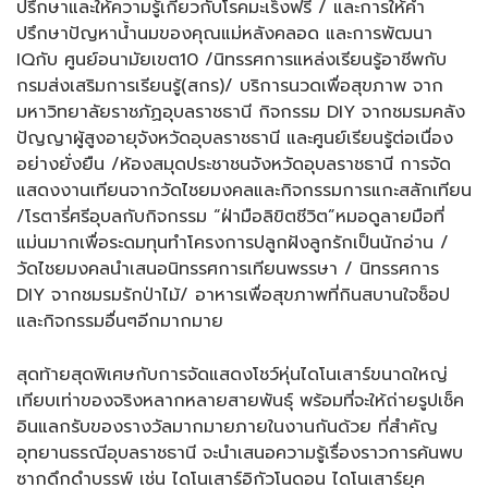
ปรึกษาและให้ความรู้เกี่ยวกับโรคมะเร็งฟรี / และการให้คำ
ปรึกษาปัญหาน้ำนมของคุณแม่หลังคลอด และการพัฒนา
IQกับ ศูนย์อนามัยเขต10 /นิทรรศการแหล่งเรียนรู้อาชีพกับ
กรมส่งเสริมการเรียนรู้(สกร)/ บริการนวดเพื่อสุขภาพ จาก
มหาวิทยาลัยราชภัฏอุบลราชธานี กิจกรรม DIY จากชมรมคลัง
ปัญญาผู้สูงอายุจังหวัดอุบลราชธานี และศูนย์เรียนรู้ต่อเนื่อง
อย่างยั่งยืน /ห้องสมุดประชาชนจังหวัดอุบลราชธานี การจัด
แสดงงานเทียนจากวัดไชยมงคลและกิจกรรมการแกะสลักเทียน
/โรตารี่ศรีอุบลกับกิจกรรม “ฝ่ามือลิขิตชีวิต”หมอดูลายมือที่
แม่นมากเพื่อระดมทุนทำโครงการปลูกฝังลูกรักเป็นนักอ่าน /
วัดไชยมงคลนำเสนอนิทรรศการเทียนพรรษา / นิทรรศการ
DIY จากชมรมรักป่าไม้/ อาหารเพื่อสุขภาพที่กินสบานใจช็อป
และกิจกรรมอื่นๆอีกมากมาย
สุดท้ายสุดพิเศษกับการจัดแสดงโชว์หุ่นไดโนเสาร์ขนาดใหญ่
เทียบเท่าของจริงหลากหลายสายพันธุ์ พร้อมที่จะให้ถ่ายรูปเช็ค
อินแลกรับของรางวัลมากมายภายในงานกันด้วย ที่สำคัญ
อุทยานธรณีอุบลราชธานี จะนำเสนอความรู้เรื่องราวการค้นพบ
ซากดึกดำบรรพ์ เช่น ไดโนเสาร์อิกัวโนดอน ไดโนเสาร์ยุค