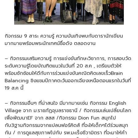
กิจกรรม 9 สาระ ความรู้ ความบันเทิงพบกับดารานักเขียน
มากมายพร้อมพระนักเทศน์ชื่อดัง ตลอดงาน
– กิจกรรมเสริมความรู้ การแข่งขันทักษะวิชาการ, การสอบวัด
ระดับความรู้โดยบัณฑิตแนวในวันที่ 20 ส.ค , เตรียมตัวให้
พร้อมซักซ้อมให้ดีกับการร่วมแข่งขันคณิตคิดเลขเร็วBrain
Balancing ชิงแชมป์ภาคตะวันออกเฉียงเหนือตอนแรกในวันที่
19 ส.ค นี้
– กิจกรรมอืนๆ ที่น่าสนใจ มีมากมายเช่น กิจกรรม English
Village จาก ม.ราชภัฏอุบลราชธานี / กิจกรรมเล่นเปลี่ยนโลก
เพื่อพัฒนาEF จาก สสส /กิจกรรม Dion Fun สนุกไป
กับ3ฐานกิจกรรมจากแปลนฟอร์คิดส์ ที่จะให้เด็กๆได้ร่วมสนุก
กัน / การดูแลสุขภาพไปกับ รพ.มะเร็งชีวามิตรา ที่จะมาให้คำ