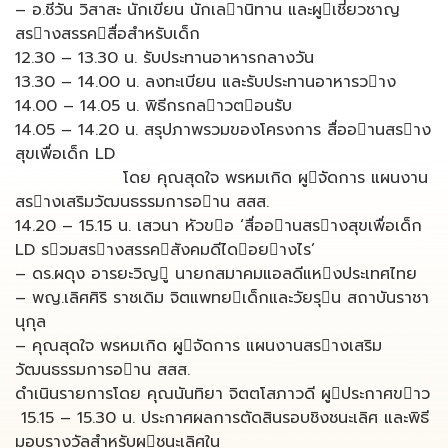
– อ.ชีวัน วิสาสะ นักเขียน นักเลานิทาน และผูเชี่ยวชาญ
สรางสรรคสื่อสําหรับเด็ก
12.30 – 13.30 น. รับประทานอาหารกลางวัน
13.30 – 14.00 น. ลงทะเบียน และรับประทานอาหารวาง
14.00 – 14.05 น. พิธีกรกลาวตอนรับ
14.05 – 14.20 น. สรุปภาพรวมของโครงการ สื่ออานสราง
สุขเพื่อเด็ก LD
โดย คุณสุดใจ พรหมเกิด ผูจัดการ แผนงาน
สรางเสริมวัฒนธรรมการอาน สสส.
14.20 – 15.15 น. เสวนา หัวขอ ‘สื่ออานสรางสุขเพื่อเด็ก
LD รวมสรางสรรคสังคมดีไดอยางไร’
– ดร.ผดุง อารยะวิญู นายกสมาคมแอลดีแหงประเทศไทย
– พญ.เลิศศิริ ราชเดิม จิตแพทยเด็กและวัยรุน สถาบันราชา
นุกุล
– คุณสุดใจ พรหมเกิด ผูจัดการ แผนงานสรางเสริม
วัฒนธรรมการอาน สสส.
ดําเนินรายการโดย คุณนันทิยา จิตตโสภาวดี ผูประกาศขาว
15.15 – 15.30 น. ประกาศผลการตัดสินรอบชิงชนะเลิศ และพิธี
มอบรางวัลสําหรับผูชนะเลิศใน