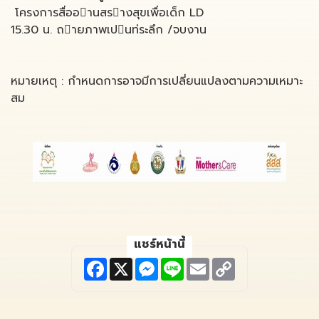
โครงการสื่ออานสรางสุขเพื่อเด็ก LD
15.30 น. ถายภาพเปนท่ระลึก /จบงาน
หมายเหตุ : กําหนดการอาจมีการเปลี่ยนแปลงตามความเหมาะ
สม
แชร์หน้านี้
F
X
M
L
E
C
a
e
i
m
o
c
s
n
a
p
e
s
e
i
y
b
e
l
L