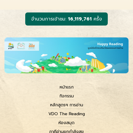
o
n
i
o
g
n
k
e
k
r
จำนวนการเข้าชม:
16,119,761
ครั้ง
หน้าแรก
กิจกรรม
หลักสูตรฯ การอ่าน
VDO The Reading
ห้องสมุด
ภาคีอ่านยกกำลังสุข