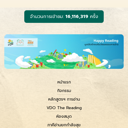
o
g
n
k
e
k
r
จำนวนการเข้าชม:
16,116,319
ครั้ง
หน้าแรก
กิจกรรม
หลักสูตรฯ การอ่าน
VDO The Reading
ห้องสมุด
ภาคีอ่านยกกำลังสุข