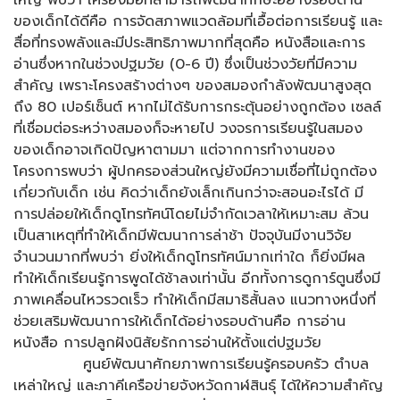
ใหญ่ พบว่า เครื่องมือที่สามารถพัฒนาทักษะอย่างรอบด้าน
ของเด็กได้ดีคือ การจัดสภาพแวดล้อมที่เอื้อต่อการเรียนรู้ และ
สื่อที่ทรงพลังและมีประสิทธิภาพมากที่สุดคือ หนังสือและการ
อ่านซึ่งหากในช่วงปฐมวัย (0-6 ปี) ซึ่งเป็นช่วงวัยที่มีความ
สำคัญ เพราะโครงสร้างต่างๆ ของสมองกำลังพัฒนาสูงสุด
ถึง 80 เปอร์เซ็นต์ หากไม่ได้รับการกระตุ้นอย่างถูกต้อง เซลล์
ที่เชื่อมต่อระหว่างสมองก็จะหายไป วงจรการเรียนรู้ในสมอง
ของเด็กอาจเกิดปัญหาตามมา แต่จากการทำงานของ
โครงการพบว่า ผู้ปกครองส่วนใหญ่ยังมีความเชื่อที่ไม่ถูกต้อง
เกี่ยวกับเด็ก เช่น คิดว่าเด็กยังเล็กเกินกว่าจะสอนอะไรได้ มี
การปล่อยให้เด็กดูโทรทัศน์โดยไม่จำกัดเวลาให้เหมาะสม ล้วน
เป็นสาเหตุที่ทำให้เด็กมีพัฒนาการล่าช้า ปัจจุบันมีงานวิจัย
จำนวนมากที่พบว่า ยิ่งให้เด็กดูโทรทัศน์มากเท่าใด ก็ยิ่งมีผล
ทำให้เด็กเรียนรู้การพูดได้ช้าลงเท่านั้น อีกทั้งการดูการ์ตูนซึ่งมี
ภาพเคลื่อนไหวรวดเร็ว ทำให้เด็กมีสมาธิสั้นลง แนวทางหนึ่งที่
ช่วยเสริมพัฒนาการให้เด็กได้อย่างรอบด้านคือ การอ่าน
หนังสือ การปลูกฝังนิสัยรักการอ่านให้ตั้งแต่ปฐมวัย
ศูนย์พัฒนาศักยภาพการเรียนรู้ครอบครัว ตำบล
เหล่าใหญ่ และภาคีเครือข่ายจังหวัดกาฬสินธุ์ ได้ให้ความสำคัญ