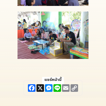
แชร์หน้านี้
F
X
M
L
E
C
a
e
i
m
o
c
s
n
a
p
e
s
e
i
y
b
e
l
L
o
n
i