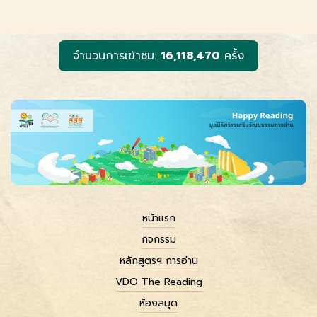
b
e
l
L
o
n
i
o
g
n
k
e
k
r
จำนวนการเข้าชม:
16,118,470
ครั้ง
หน้าแรก
กิจกรรม
หลักสูตรฯ การอ่าน
VDO The Reading
ห้องสมุด