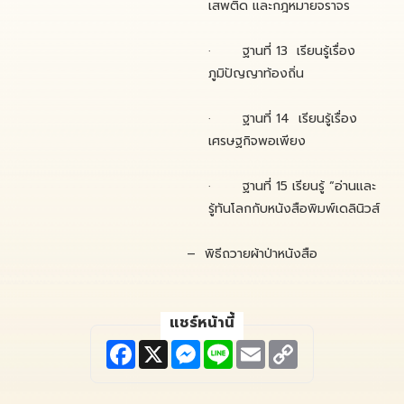
เสพติด และกฎหมายจราจร
· ฐานที่ 13 เรียนรู้เรื่อง
ภูมิปัญญาท้องถิ่น
· ฐานที่ 14 เรียนรู้เรื่อง
เศรษฐกิจพอเพียง
· ฐานที่ 15 เรียนรู้ “อ่านและ
รู้ทันโลกกับหนังสือพิมพ์เดลินิวส์
– พิธีถวายผ้าป่าหนังสือ
แชร์หน้านี้
F
X
M
L
E
C
a
e
i
m
o
c
s
n
a
p
e
s
e
i
y