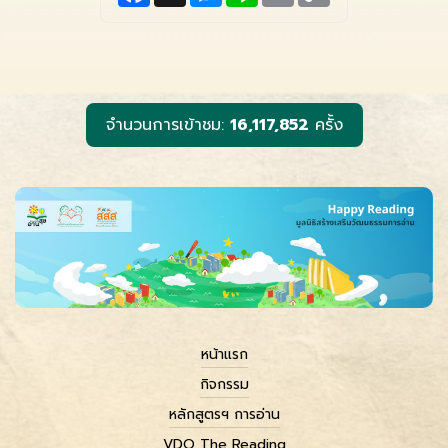
c
s
n
a
p
e
s
e
i
y
b
e
l
L
o
n
i
o
g
n
k
e
k
r
จำนวนการเข้าชม:
16,117,852
ครั้ง
หน้าแรก
กิจกรรม
หลักสูตรฯ การอ่าน
VDO The Reading