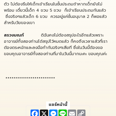
ตัว ไม่ต้องรีบให้เด็กเข้าเรียนในชั้นประถมถ้าหากเด็กยังไม่
พร้อม เดี๋ยวนี้เด็ก 4 ขวบ 5 ขวบ ก็เข้าเรียนประถมกันแล้ว
ซึ่งจริงๆแล้วเด็ก 6 ขวบ ควรอยู่แค่ชั้นอนุบาล 2 ก็พอแล้ว
สำหรับวัยของเขา
สรวงมณฑ์
ดิฉันคงไม่ต้องสรุปอะไรอีกแล้วเพราะ
อาจารย์ทั้งสองท่านได้สรุปไว้หมดแล้ว ก็คงถึงเวลาแล้วที่เรา
ต้องตระหนักและลงมือทำกันจริงๆเสียที ซึ่งในวันนี้ต้องขอ
ขอบคุณอาจารย์ทั้งสองท่านที่มาในวันนี้มากนะคะ ขอบคุณค่ะ
************************
แชร์หน้านี้
F
X
M
L
E
C
a
e
i
m
o