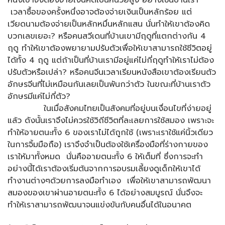
หนึ่งเขาจึงต้องจ่ายเงินคิดเป็นหน่วยสูง อย่างเช่นบ้านเรา
เวลาซื้อของครั้งหนึ่งอาจต้องจ่ายเงินเป็นหลักร้อย แต่
เวียดนามต้องจ่ายเป็นหลักหมื่นหลักแสน นั่นทำให้เขาต้องคิด
บวกเลขเยอะ? หรือคนสวีเดนที่บ้านเขามีฤดูที่แตกต่างกัน 4
ฤดู ทำให้เขาต้องพยายามปรับตัวเพื่อให้เขาสามารถใช้ชีวิตอยู่
ได้ทั้ง 4 ฤดู แต่ถ้าเป็นที่บ้านเรามีอยู่แค่ไม่กี่ฤดูทำให้เราไม่ต้อง
ปรับตัวหรือเปล่า? หรือคนจีนเวลาเรียนหนังสือเขาต้องเรียนตัว
อักษรจีนที่ไม่เหมือนกันเลยเป็นพันกว่าตัว ในขณะที่บ้านเราตัว
อักษรมีแค่ไม่กี่ตัว?
ในเมื่อสังคมไทยเป็นสังคมที่อยู่บนเงื่อนไขที่ง่ายอยู่
แล้ว ดังนั้นเราจึงไม่ควรใช้วิถีชีวิตที่ละเลยการใช้สมอง เพราะจะ
ทำให้อายตนะทั้ง 6 ของเราไม่ได้ถูกใช้ (เพราะเราใช้แค่นิ้วเดียว
ในการจิ้มมือถือ) เราจึงจำเป็นต้องใช้เครื่องมือที่ร่างกายของ
เราให้มาทั้งหมด นั่นคืออายตนะทั้ง 6 ให้เต็มที่ ซึ่งการจะทำ
อย่างนี้ได้เราต้องเริ่มต้นจากการอบรมเลี้ยงดูเด็กให้เขาได้
ทำงานต่างๆด้วยการลงมือทำเอง เพื่อให้เขาสามารถพัฒนา
สมองของเขาผ่านอายตนะทั้ง 6 ได้อย่างสมบูรณ์ นั่นจึงจะ
ทำให้เราสามารถพัฒนาจนแข่งขันกับคนอื่นได้ในอนาคต