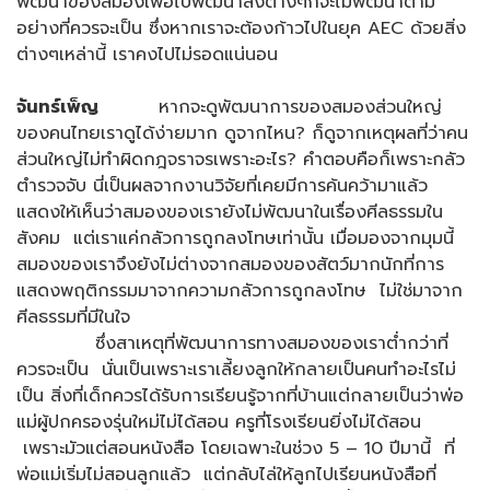
พัฒนาของสมองเพื่อไปพัฒนาสิ่งต่างๆก็จะไม่พัฒนาตาม
อย่างที่ควรจะเป็น ซึ่งหากเราจะต้องก้าวไปในยุค AEC ด้วยสิ่ง
ต่างๆเหล่านี้ เราคงไปไม่รอดแน่นอน
จันทร์เพ็ญ
หากจะดูพัฒนาการของสมองส่วนใหญ่
ของคนไทยเราดูได้ง่ายมาก ดูจากไหน? ก็ดูจากเหตุผลที่ว่าคน
ส่วนใหญ่ไม่ทำผิดกฎจราจรเพราะอะไร? คำตอบคือก็เพราะกลัว
ตำรวจจับ นี่เป็นผลจากงานวิจัยที่เคยมีการค้นคว้ามาแล้ว
แสดงให้เห็นว่าสมองของเรายังไม่พัฒนาในเรื่องศีลธรรมใน
สังคม แต่เราแค่กลัวการถูกลงโทษเท่านั้น เมื่อมองจากมุมนี้
สมองของเราจึงยังไม่ต่างจากสมองของสัตว์มากนักที่การ
แสดงพฤติกรรมมาจากความกลัวการถูกลงโทษ ไม่ใช่มาจาก
ศีลธรรมที่มีในใจ
ซึ่งสาเหตุที่พัฒนาการทางสมองของเราต่ำกว่าที่
ควรจะเป็น นั่นเป็นเพราะเราเลี้ยงลูกให้กลายเป็นคนทำอะไรไม่
เป็น สิ่งที่เด็กควรได้รับการเรียนรู้จากที่บ้านแต่กลายเป็นว่าพ่อ
แม่ผู้ปกครองรุ่นใหม่ไม่ได้สอน ครูที่โรงเรียนยิ่งไม่ได้สอน
เพราะมัวแต่สอนหนังสือ โดยเฉพาะในช่วง 5 – 10 ปีมานี้ ที่
พ่อแม่เริ่มไม่สอนลูกแล้ว แต่กลับไล่ให้ลูกไปเรียนหนังสือที่