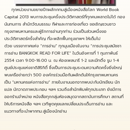
ทุกหน่วยงานขยายปีกผลักกทมสู่เมืองหนังสือโลก World Book
Capital 2013 พบการประชุมครั้งประวัติศาสตร์ที่ทุกคนพลาดไม่ได้ กอง
นันทนการ สำนักวัฒนธรรม กีฬาและการท่องเที่ยว ขอเชิญชวนชาว
กรุงเทพมหานครและผู้รักการอ่านทุกท่าน ร่วมเป็นส่วนหนึ่งขอ
ประวัติศาสตร์ครั้งสำคัญ ที่จะพลิกฟื้นกรุงเทพฯ ให้เต็มไป
ด้วย บรรยากาศแห่ง “การอ่าน” ทุกมุมเมืองในงาน “การประชุมสมัชชา
การอ่าน BANGKOK READ FOR LIFE” ในวันอังคารที่ 1 กุมภาพันธ์
2554 เวลา 9.00-16.00 น. ณ ห้องเพลนารี 1-2 และมีทติ้ง รูม 1-4
ศูนย์ประชุมแห่งชาติสิริกิติ์ ซึ่งเป็นการประชุมระดมความคิดครั้งยิ่งใหญ่
พบเครือข่ายกว่า 500 องค์กรร่วมมือกันผลักดันให้กรุงเทพมหานคร
เป็น “มหานครแห่งการอ่าน” ภายในงานนอกจากพบปะกับนักเขียน นัก
แปล นักวาดภาพประกอบ ฯลฯ รวมถึงสำนักพิมพ์ทุกประเภท ยังมีการ
ออกร้านจำหน่าย หนังสือทุกกลุ่มห้องสมุดจากสถาบันการศึกษา สถานที่
ให้บริการหนังสือ ฯลฯ เวทีพูดคุยแลกเปลี่ยนประเด็นการอ่าน และ
แนวทางที่จะนำพากทม.สู่เมืองนักอ่าน