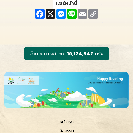
แชร์หน้านี้
F
X
M
L
E
C
a
e
i
m
o
c
s
n
a
p
e
s
e
i
y
b
e
l
L
o
n
i
o
g
n
k
e
k
r
จำนวนการเข้าชม:
16,124,947
ครั้ง
หน้าแรก
กิจกรรม