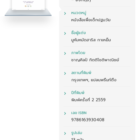
– อังกฤษ)
หมวดหมู่
หนังสือเพื่อเด็กปฐมวัย
ชื่อผู้แต่ง
มูหัมหมัดฮาริส กาเหย็ม
ภาพโดย
ชาญศิลป์ กิตติโชติพาณิชย์
สถานที่พิมพ์
กรุงเทพฯ, แปลนพริ้นท์ติ้ง
ปีที่พิมพ์
พิมพ์ครั้งที่ 2 2559
เลข ISBN
9786163930408
รูปเล่ม