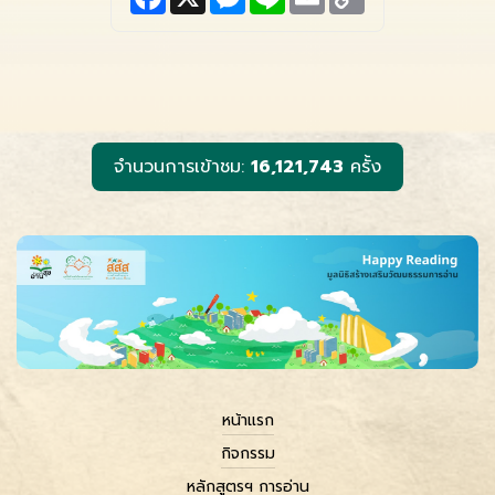
a
e
i
m
o
c
s
n
a
p
e
s
e
i
y
b
e
l
L
o
n
i
o
g
n
k
e
k
r
จำนวนการเข้าชม:
16,121,743
ครั้ง
หน้าแรก
กิจกรรม
หลักสูตรฯ การอ่าน