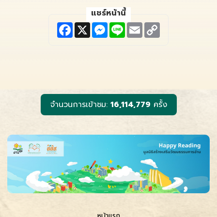
แชร์หน้านี้
F
X
M
L
E
C
a
e
i
m
o
c
s
n
a
p
e
s
e
i
y
b
e
l
L
o
n
i
o
g
n
k
e
k
r
จำนวนการเข้าชม:
16,114,779
ครั้ง
หน้าแรก