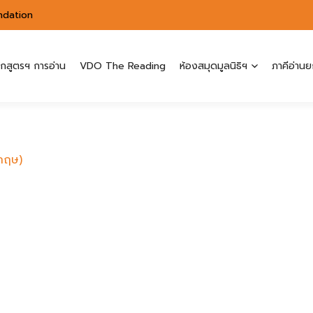
ndation
ักสูตรฯ การอ่าน
VDO The Reading
ห้องสมุดมูลนิธิฯ
ภาคีอ่านย
งกฤษ)