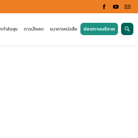
ค้นหา
ช่องทางบริจาค
กกำลังสุข
ดาวน์โหลด
ธนาคารหนังสือ
สำหรับ: