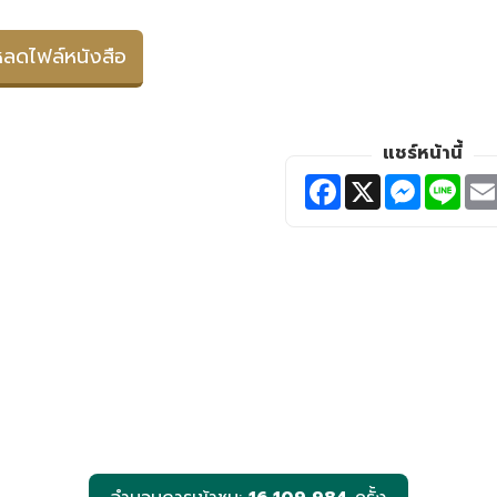
ลดไฟล์หนังสือ
แชร์หน้านี้
F
X
M
L
a
e
i
c
s
n
e
s
e
b
e
o
n
o
g
k
e
r