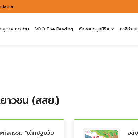
ndation
ักสูตรฯ การอ่าน
VDO The Reading
ห้องสมุดมูลนิธิฯ
ภาคีอ่านย
ะเยาวชน (สสย.)
ละกิจกรรม “เด็กปฐมวัย
อลิซ