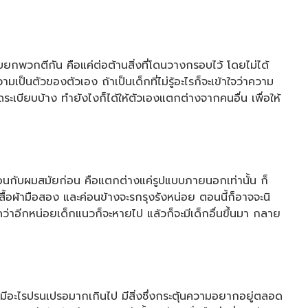
บยกพวกตีกัน คือแค่ต่อต้านสิ่งที่โดนวางกรอบไว้ โดยไม่ได้
นตัวของตัวเอง ถ้าเป็นเด็กที่ไม่รู้อะไรก็จะเข้าใจว่าความ
ะเบียบบ้าง ทำยังไงก็ได้ให้ตัวเองแตกต่างจากคนอื่น เพื่อให้
อนกับผมสมัยก่อน คือแตกต่างแค่รูปแบบภายนอกเท่านั้น ก็
สื้อผ้ามือสอง และค่อนข้างจะรกรุงรังหน่อย ตอนนี้ก็อาจจะนิ
ว่าอีกหน่อยเด็กแนวก็จะหายไป แล้วก็จะมีเด็กอื่นขึ้นมา กลาย
นมีอะไรปรนเปรอมากเกินไป มีสิ่งซึ่งกระตุ้นความอยากอยู่ตลอด