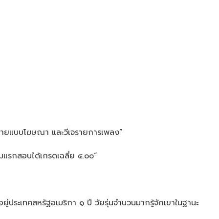
วี นายแบบโฆษณา และวีเจรายการเพลง”
อมแรกสอบได้เกรดเฉลี่ย ๔.๐๐“
่ประเทศสหรัฐอเมริกา ๑ ปี วัยรุ่นจำนวนมากรู้จักเขาในฐานะ