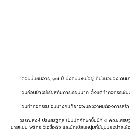
“ตอนนั้นผมอายุ ๑๗ ปี นั่งกินบะหมี่อยู่ ก็มีแมวมองเดิน
“ผมค่อนข้างซีเรียสกับการเรียนมาก ตั้งแต่ทำกิจกรรมในมหา
“ผมทำกิจกรรม จนบางคนก็อาจจะมองว่าผมต้องการสร้างภาพห
วรรณสิงห์ ประเสริฐกุล เป็นนักศึกษาชั้นปีที่ ๓ คณะเศรษฐศ
นายแบบ พิธีกร วีเจชื่อดัง และนักเขียนหนุ่มที่มีมุมมองน่าสนใ