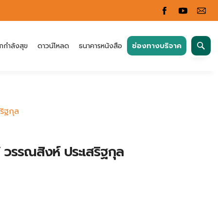
ค้นหา
ช่องทางบริจาค
กกำลังสุข
ดาวน์โหลด
ธนาคารหนังสือ
สำหรับ:
ริฐกุล
น” วรรณสิงห์ ประเสริฐกุล