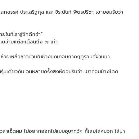
สรรค์ ประเสริฐกุล และ จิระนันท์ พิตรปรีชา เขายอมรับว่า
ที่เรารู้จักดีกว่า”
ายจ่ายแต่ละเดือนถึง ๗ เท่า
ไปช่วยเหลือชาวบ้านในช่วงปิดเทอมภาคฤดูร้อนที่ผ่านมา
ุ่นเดียวกัน จนหลายครั้งสิงห์ยอมรับว่า เขาค่อนข้างโดด
ีเวลาเซ็ตผม ไม่อยากออกไปแบบอุบาทว์ๆ ก็เลยใส่หมวก ใส่มา