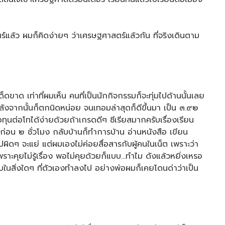
์แล้ว ผมก็คิดง่ายๆ ว่าเศรษฐศาสตร์แล้วกัน ที่จริงเดินตาม
ขาด เท่าที่ผมเห็น คนที่เป็นนักกิจกรรมก็จะทุ่มไปด้านนั้นเลย
ังจากนั้นก็ตกนิดหน่อย จนเทอมล่าสุดก็ดีขึ้นมา เป็น ๓.๙๒
อทุนต่อโทได้ง่ายด้วยถ้าเกรดดีๆ ซีเรียสมากครับเรื่องเรียน
ื่นก่อน ๒ ชั่วโมง กลับบ้านก็ทำการบ้าน อ่านหนังสือ เขียน
ผิดๆ จะแย่ แต่ผมเองไม่ค่อยสื่อสารกับผู้คนในเน็ต เพราะว่า
ราะคุยไม่รู้เรื่อง พอไม่คุยด้วยก็แบบ…ทำไม ดังแล้วหยิ่งเหรอ
ดชอบในสิ่งใดๆ ที่ตัวเองทำลงไป อย่างพ่อผมก็เคยโดนด่าว่าเป็น