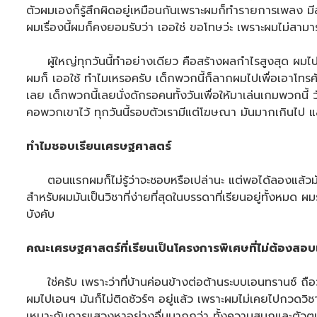
ตัวผมเองก็รู้สึกผิดอยู่เหมือนกันเพราะผมก็ทำรายการเพลง มีส่วน
ผมเรื่องนี้ผมก็คงยอมรับว่า เออใช่ ขอโทษว่ะ เพราะผมไม่สาม
ผู้ใหญ่ทุกวันนี้ทำอย่างเดียว คือสร้างผลกำไรสูงสุด ผมไปเด
ผมก็ เออใช้ ทำไมเหรอครับ เด็กพวกนี้ก็ลากผมไปเพื่อเอาโทรศัพท์
เลย เด็กพวกนี้เลยนั่งดักรอคนทั้งวันเพื่อให้มาเล่นเกมพวกนี
คอพวกเขาไว้ ทุกวันนี้รอบตัวเรามีแต่โฆษณา มันมากเกินไป แล้วคนท
ทำไมชอบเรียนเศรษฐศาสตร์
ตอนแรกผมก็ไม่รู้ว่าจะชอบหรือเปล่านะ แต่พอได้ลองแล้วมันก
สำหรับผมมันเป็นวิชาที่ง่ายที่สุดในบรรดาที่เรียนอยู่ทั้งหมด ผม
บังคับ
คณะเศรษฐศาสตร์ที่เรียนเป็นโครงการพิเศษที่ไม่ต้องสอ
ใช่ครับ เพราะว่าที่บ้านค่อนข้างต่อต้านระบบเอนทรานซ์ ถือว่
ผมไปเอนฯ มันก็ไม่ติดชัวร์ๆ อยู่แล้ว เพราะผมไม่เคยไปกวดวิชา 
เหมาะกับการแสวงหาอย่างอื่นมากกว่า ทั้งความสนุกและตัวตนข