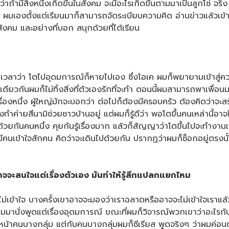
ามีสิ่งหนึ่งเกิดขึ้นในสังคม จะมีอะไรเกิดขึ้นตามมาเป็นลูกโซ่ จริง
องตั้งแต่เรียนมาก็สามารถจัดระเบียบความคิด อ่านข่าวแล้วเข้าใจโน
คม และอย่างที่บอก สนุกด้วยที่ได้เรียน
ลาว่า โตไปอุดมการณ์ก็หายไปเอง ซึ่งโอเค ผมก็พยายามเข้าสู่ความเป
ียวกันผมก็ไม่ทิ้งสิ่งที่ตัวเองรักที่จะทำ ตอนนี้ผมสามารถพาเพื่อน
รื่องหนึ่ง ผู้ใหญ่มักจะบอกว่า ต่อไปก็ต้องมีครอบครัว ต้องคิดว่าจะสร
่ายสึนามิช่วยชาวบ้านอยู่ แต่ผมก็รู้ดีว่า พอโตขึ้นคนเหล่านี้อาจ
้วยกันคนหนึ่ง คุยกันรู้เรื่องมาก แล้วก็สัญญาว่าโตขึ้นไปจะทำงานเ
มีคนเข้าใจสักคน คิดว่าจะเดินไปด้วยกัน ปรากฏว่าผมก็ช็อกอยู่ตรงนั้น
าจจะสนใจแต่เรื่องตัวเอง มันทำให้รู้สึกแปลกแยกไหม
เข้าใจ บางครั้งเขาอาจจะมองว่าเราฉลาดหรืออาจจะไม่เข้าใจเราแล้วมอ
ผมมานั่งพูดแต่เรื่องอุดมการณ์ ขณะที่ผมก็วิจารณ์พวกเขาว่าอะไรกัน
น้าคนบางกลุ่ม แต่กับคนบางกลุ่มผมก็ซีเรียส พูดจริงๆ ว่าผมค่อนข้