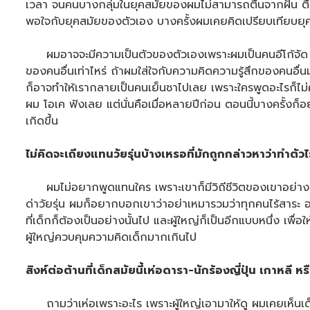
เวลา จนคนบางกลุ่มในยุคสมัยของผมไม่สามารถตื่นจากฝัน ตื่นจาก
พอใจกับยุคสมัยของตัวเอง บางครั้งผมเคยคิดเปรียบเทียบยุคขอ
ผมอาจจะมีความเป็นตัวของตัวเองเพราะผมเป็นคนอีโก้จัด ผมก็
ของคนอื่นเท่าไหร่ ถ้าผมใส่ใจกับความคิดความรู้สึกของคนอื่น
ก็อาจทำให้เรากลายเป็นคนเย็นชาไปเลย เพราะใครพูดอะไรก็ไม่ค
ผม โอเค ฟังเลย แต่นั่นคือเมื่อหลายปีก่อน ตอนนี้บางครั้งก
เกิดขึ้น
ไม่คิดจะเถียงแทนวัยรุ่นบ้างเหรอที่มักถูกกล่าวหาว่าทำตัวไ
ผมไม่อยากพูดแทนใคร เพราะเขาก็มีวิถีชีวิตของเขาอย่างนั้น 
ด่าวัยรุ่น ผมก็อยากบอกเขาว่าอย่าเหมารวมว่าทุกคนไร้สาระ อย่
ที่เด็กก็ต้องเป็นอย่างนั้นไป และผู้ใหญ่ก็เป็นอีกแบบหนึ่ง เพื่
ผู้ใหญ่ควบคุมความคิดเด็กมากเกินไป
สิงห์ต่อต้านที่เด็กสมัยนี้เห่อดารา-นักร้องญี่ปุ่น เกาหลี หรื
ถามว่าเห่อเพราะอะไร เพราะผู้ใหญ่เอามาให้ดู ผมเคยเห็นเด็ก