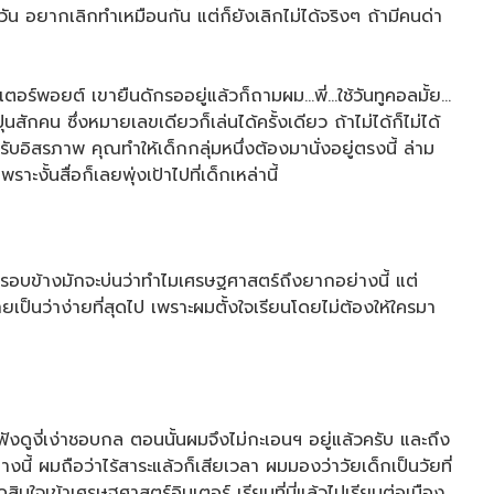
ุกวัน อยากเลิกทำเหมือนกัน แต่ก็ยังเลิกไม่ได้จริงๆ ถ้ามีคนด่า
ตอร์พอยต์ เขายืนดักรออยู่แล้วก็ถามผม…พี่…ใช้วันทูคอลมั้ย…
สักคน ซึ่งหมายเลขเดียวก็เล่นได้ครั้งเดียว ถ้าไม่ได้ก็ไม่ได้
บอิสรภาพ คุณทำให้เด็กกลุ่มหนึ่งต้องมานั่งอยู่ตรงนี้ ล่าม
ะงั้นสื่อก็เลยพุ่งเป้าไปที่เด็กเหล่านี้
นรอบข้างมักจะบ่นว่าทำไมเศรษฐศาสตร์ถึงยากอย่างนี้ แต่
ลายเป็นว่าง่ายที่สุดไป เพราะผมตั้งใจเรียนโดยไม่ต้องให้ใครมา
งดูงี่เง่าชอบกล ตอนนั้นผมจึงไม่กะเอนฯ อยู่แล้วครับ และถึง
งนี้ ผมถือว่าไร้สาระแล้วก็เสียเวลา ผมมองว่าวัยเด็กเป็นวัยที่
จเข้าเศรษฐศาสตร์อินเตอร์ เรียนที่นี่แล้วไปเรียนต่อเมือง