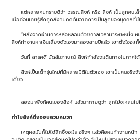
แต่หลายคนทราบดีว่า วรรณสิงห์ หรือ สิงห์ เป็นลูกคนเล็กข
เมื่อก่อนเคยรู้สึกถูกสังคมกดดันจากการเป็นลูกของบุคคลที่มี
“หลังจากผ่านการหล่อหลอมด้วยกาลเวลามาระยะหนึ่ง ผมก็เรียนร
สิงห์ทำงานหาเงินเลี้ยงตัวเองมาสองสามปีแล้ว เขาตั้งใจจะเก
วันที่ สารคดี นัดสัมภาษณ์ สิงห์กำลังจะเดินทางไปภาคใต้ เพ
สิงห์เป็นเด็กรุ่นใหม่ที่มีหลายมิติในตัวเอง เขาเป็นคนจริง
เดี่ยว
ลองมาฟังทัศนะของสิงห์ แล้วมาทายดูว่า ลูกไม้จะหล่นไม่ไ
ทำไมสิงห์ถึงชอบสวมหมวก
เหตุผลมันก็ไม่ได้ลึกซึ้งอะไร จริงๆ แล้วคือผมทำงานหนัก น
จนติด กลายเป็นเอกลักษณ์ประจำตัว วันไหนไม่สวมหมวกออกจา