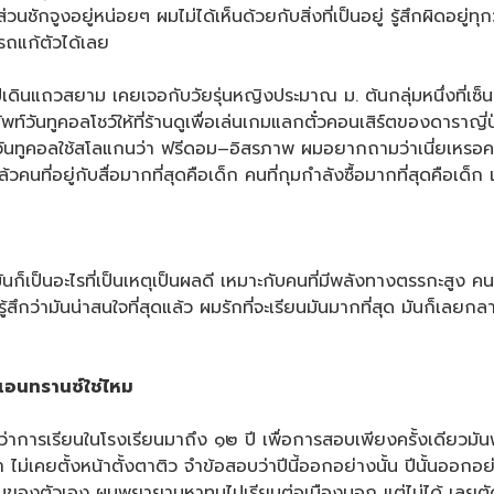
ชักจูงอยู่หน่อยๆ ผมไม่ได้เห็นด้วยกับสิ่งที่เป็นอยู่ รู้สึกผิดอยู่ท
ารถแก้ตัวได้เลย
ินแถวสยาม เคยเจอกับวัยรุ่นหญิงประมาณ ม. ต้นกลุ่มหนึ่งที่เซ็นเ
วันทูคอลโชว์ให้ที่ร้านดูเพื่อเล่นเกมแลกตั๋วคอนเสิร์ตของดาราญี่ปุ่น
้ วันทูคอลใช้สโลแกนว่า ฟรีดอม–อิสรภาพ ผมอยากถามว่าเนี่ยเหรอครั
ี่อยู่กับสื่อมากที่สุดคือเด็ก คนที่กุมกำลังซื้อมากที่สุดคือเด็ก เพรา
็เป็นอะไรที่เป็นเหตุเป็นผลดี เหมาะกับคนที่มีพลังทางตรรกะสูง ค
รู้สึกว่ามันน่าสนใจที่สุดแล้ว ผมรักที่จะเรียนมันมากที่สุด มันก็เลยก
บเอนทรานซ์ใช่ไหม
าการเรียนในโรงเรียนมาถึง ๑๒ ปี เพื่อการสอบเพียงครั้งเดียวมันฟั
ไม่เคยตั้งหน้าตั้งตาติว จำข้อสอบว่าปีนี้ออกอย่างนั้น ปีนั้นออกอย่า
องตัวเอง ผมพยายามหาทุนไปเรียนต่อเมืองนอก แต่ไม่ได้ เลยตัดสินใ