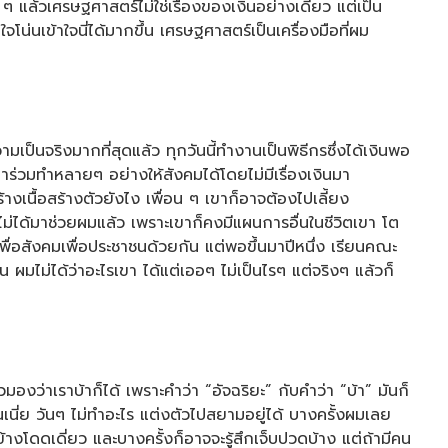
 ๆ แล้วเศรษฐศาสตร์ไม่ใช่เรื่องของเงินอย่างเดียว แต่เป็น
่นเข้าใจนี่ได้มากขึ้น เศรษฐศาสตร์เป็นเครื่องมือที่ผม
็นจริงมากที่สุดแล้ว ทุกวันนี้ทำงานเป็นพิธีกรซึ่งได้เงินพอ
มาร่วมทำหลายๆ อย่างให้สังคมได้โดยไม่มีเรื่องเงินมา
้างเนื้อสร้างตัวยังไง เพื่อน ๆ เขาก็อาจต้องไปเลี้ยง
ไม่ได้มาช่วยผมแล้ว เพราะเขาก็คงมีแผนการอื่นในชีวิตเขา โต
พื่อสังคมเพื่อประชาชนด้วยกัน แต่พอขึ้นมาปีหนึ่ง เรียนคณะ
 ผมไม่ได้ว่าอะไรเขา ได้แต่เออๆ ไม่เป็นไรๆ แต่จริงๆ แล้วก็
งว่าเราบ้าก็ได้ เพราะคำว่า “อัจฉริยะ” กับคำว่า “บ้า” มันก็
เนี่ย วันๆ ไม่ทำอะไร แต่งตัวไปสยามอยู่ได้ บางครั้งผมเลย
างโดดเดี่ยว และบางครั้งก็อาจจะรู้สึกเจ็บปวดบ้าง แต่ถ้ามีคน