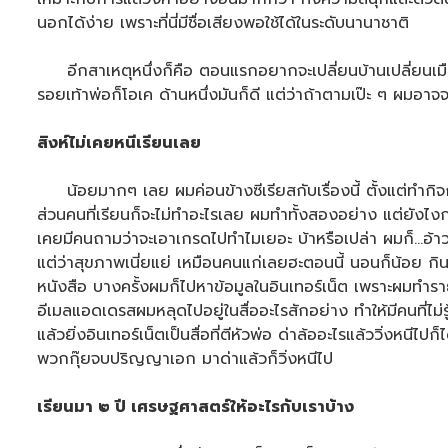
นอกได้ง่าย เพราะที่นี่มีชื่อเสียงพอใช้ได้ในระดับนานาชาติ
อีกสาเหตุหนึ่งก็คือ ตอนแรกอยากจะเปลี่ยนบ้านเปลี่ยนเมือง 
รอยเท้าพ่อก็โอเค ด้านหนึ่งมันก็ดี แต่ว่าถ้าตามเป๊ะ ๆ ผมอาจ
สิงห์ไม่เคยหนีเรียนเลย
น้อยมากๆ เลย ผมค่อนข้างซีเรียสกับเรื่องนี้ ตั้งแต่ทำกิจกรร
ส่วนคนที่เรียนก็จะไม่ทำอะไรเลย ผมทำทั้งสองอย่าง แต่ยังไง
เคยมีคนถามว่าจะเอาเกรดไปทำไมเยอะ บ้าหรือเปล่า ผมก็…อ้าว มึ
แต่ว่าสุขภาพเนี่ยแย่ เหมือนคนแก่เลยฮะตอนนี้ นอนก็น้อย กินอะ
หนังสือ บางครั้งผมก็ไปหาข้อมูลในอินเทอร์เน็ต เพราะผมทำราย
อีเมลแอดเดรสผมหลุดไปอยู่ในสื่ออะไรสักอย่าง ทำให้มีคนที่ไม่
แล้วยิ่งอินเทอร์เน็ตเป็นสื่อที่ตีหัวพ่อ ด่าล้ออะไรแล้ววิ่งห
พวกกุ๊ยจบปริญญาเอก มาด่าแล้วก็วิ่งหนีไป
เรียนมา ๒ ปี เศรษฐศาสตร์ให้อะไรกับเราบ้าง