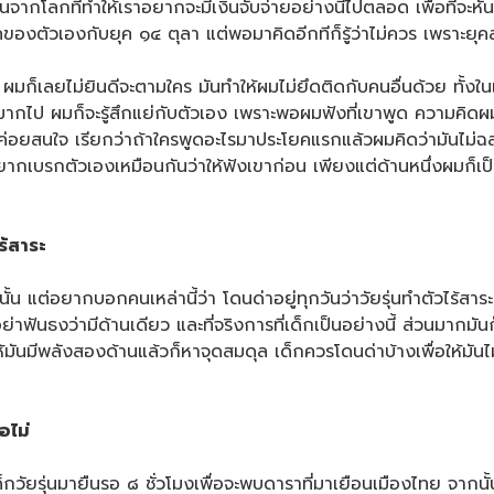
โลกที่ทำให้เราอยากจะมีเงินจับจ่ายอย่างนี้ไปตลอด เพื่อที่จะหันมาม
งตัวเองกับยุค ๑๔ ตุลา แต่พอมาคิดอีกทีก็รู้ว่าไม่ควร เพราะยุคสม
เลยไม่ยินดีจะตามใคร มันทำให้ผมไม่ยึดติดกับคนอื่นด้วย ทั้งในแ
มากไป ผมก็จะรู้สึกแย่กับตัวเอง เพราะพอผมฟังที่เขาพูด ความคิดผมม
่อยสนใจ เรียกว่าถ้าใครพูดอะไรมาประโยคแรกแล้วผมคิดว่ามันไม่ฉลา
็อยากเบรกตัวเองเหมือนกันว่าให้ฟังเขาก่อน เพียงแต่ด้านหนึ่งผมก็
ร้สาระ
แต่อยากบอกคนเหล่านี้ว่า โดนด่าอยู่ทุกวันว่าวัยรุ่นทำตัวไร้สาระ 
าฟันธงว่ามีด้านเดียว และที่จริงการที่เด็กเป็นอย่างนี้ ส่วนมากมันก
อให้มันมีพลังสองด้านแล้วก็หาจุดสมดุล เด็กควรโดนด่าบ้างเพื่อให้มันไม่
อไม่
วัยรุ่นมายืนรอ ๘ ชั่วโมงเพื่อจะพบดาราที่มาเยือนเมืองไทย จากนั้น