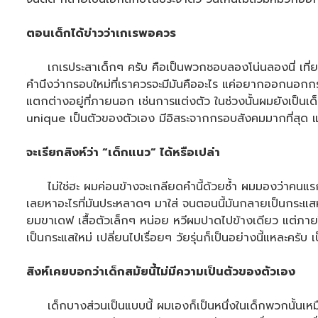
ตอนเด็กได้ข่าวว่าเกเรพอควร
เกเรประสาเด็กๆ ครับ คือเป็นพวกชอบลองโน่นลองนี่ เที่ยวไปเร
คำนึงว่ากรอบใหม่ที่เราควรจะมีมันคืออะไร แค่อยากออกนอกกรอ
แตกต่างอยู่ที่ภายนอก เช่นการแต่งตัว ในช่วงนั้นผมยังเป็นเด
unique เป็นตัวของตัวเอง มีอิสระจากกรอบสังคมมากที่สุด แต่ต
จะเรียกสิงห์ว่า “เด็กแนว” ได้หรือเปล่า
ไม่ใช่ฮะ ผมค่อนข้างจะเกลียดคำนี้ด้วยซ้ำ ผมมองว่าคนแรกท
เลยหาอะไรที่มันประหลาดๆ มาใส่ จนตอนนี้มันกลายเป็นกระแสหนึ่
ยมขาเดฟ เสื้อตัวเล็กๆ หน่อย หวีผมปาดไปข้างเดียว แต่ภายในไ
เป็นกระแสใหม่ เปลี่ยนไปเรื่อยๆ วัยรุ่นก็เป็นอย่างนี้แหละครั
สิงห์เคยบอกว่าเด็กสมัยนี้ไม่มีความเป็นตัวของตัวเอง
เด็กบางส่วนเป็นแบบนี้ ผมเองก็เป็นหนึ่งในเด็กพวกนั้นเหมือ