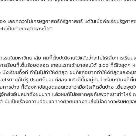
เลยคิดว่าไม่เศรษฐศาสตร์ก็รัฐศาสตร์ แต่ในเมื่อพ่อเรียนรัฐศาสตร
จะไม่เป็นตัวของตัวเองก็ได้
มในมหาวิทยาลัย ผมก็ตั้งปณิธานไว้แล้วว่าจะไม่ให้เสียการเรียนเด็ด
การเรียนก็เต็มร้อยตลอด เทอมแรกเข้ามาสอบได้ ๔.๐๐ ก็ดีใจสุดๆ หล
งเรียนทั้งที ทำไมไม่ทำให้ดีที่สุด ผมก็แค่อยากทำให้ดีที่สุดและจะข
ไรบ้างก็ไม่รู้ ปรกติก็นอนตีสอง แล้วก็ขึ้นอยู่กับว่าเรียนกี่โมงก็ต
การข่าว ก็ต้องหาข้อมูลตลอดเวลาว่ามีอะไรเกิดขึ้นบ้าง เดี๋ยวพูดไป
รู้จักส่งอีเมลมาถึงผมมาก แล้วผมก็ไม่อยากคุยกับพวกเขาเท่าไหร่ เพ
นีไปก็ได้ มันเป็นเรื่องความอ่อนแอทางตัวตนของคนซึ่งไม่อยากจะรับผิ