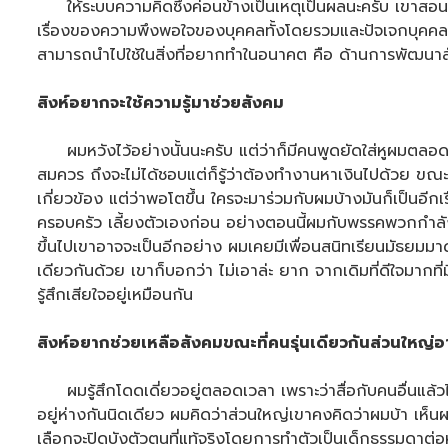
ให้ระบบความคิดซึ่งค่อนข้างเป็นเหตุเป็นผลนะครับ เขาสอนว่าถ้
เรื่องของความพึงพอใจของบุคคลทั้งโดยรวมและปัจเจกบุคคล ผมเ
สามารถนำไปใช้ในสิ่งที่อยากทำในอนาคต คือ ด้านการพัฒนาสัง
สิงห์อยากจะใช้ความรู้มาช่วยสังคม
ผมหวังไว้อย่างนั้นนะครับ แต่ว่าก็มีคนพูดยัดใส่หูผมตลอดเว
สมควร ถึงจะไม่ได้ชอบแต่ก็รู้ว่าต้องทำงานหาเงินไปด้วย ขณะเด
เกี่ยวข้อง แต่ว่าพอโตขึ้น ใครจะมาร่วมกับผมบ้างมันก็เป็นอีกเ
ครอบครัว เลี้ยงตัวเองก่อน อย่างตอนนี้ผมกับพรรคพวกกำลังทำค
ขึ้นไปเขาอาจจะเป็นอีกอย่าง ผมเคยมีเพื่อนสนิทเรียนมัธยมมาด
เดียวกันด้วย เขาก็บอกว่า ไม่เอาล่ะ ยาก จากเดิมที่ดีใจมากที่
รู้สึกเสียใจอยู่เหมือนกัน
สิงห์อยากช่วยเหลือสังคมขณะที่คนรุ่นเดียวกันส่วนใหญ่อ
ผมรู้สึกโดดเดี่ยวอยู่ตลอดเวลา เพราะว่าสื่อกับคนอื่นแล้วไม่
อยู่ห่างกันนิดเดียว ผมคิดว่าส่วนใหญ่เขาคงคิดว่าผมบ้า เห็น
เลือกจะปิดบังตัวตนที่แท้จริงโดยการทำตัวเป็นเด็กธรรมดาต่อห