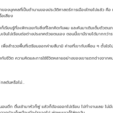
องบุคคลที่เป็นตำนานของประวัติศาสตร์การเมืองไทยไปแล้ว คือ เสก
ชื่อเสียง
ู้ที่จะเพิกเฉยกับสิ่งที่โลกคิดกับผม และหันมาเติมเต็มตัวตนภายใน
็บเงินไปเรียนต่อต่างประเทศด้วยตนเอง ตอนนี้เขามีรายได้มากกว่าร
ื่อสำรวจพื้นที่เตรียมออกค่ายสึนามิ ค่ายที่เขากับเพื่อน ๆ ตั้งใจ
จังกับชีวิต ความคิดและการใช้ชีวิตหลายอย่างของเขาแตกต่างจากคนร
กลต้นหรือไม่…
อนดึก ตื่นเช้ามาหัวก็ฟู แล้วก็ต้องออกไปเรียน ไปทำงานเลย ไม่ม
กบ้านก็เหมือนมีอะไรขาดไป พ่อผมเขาก็ใส่ทุกวัน