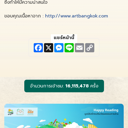
ซึ่งทำให้มีความน่าสนใจ
ขอบคุณเนื้อหาจาก :
http://www.artbangkok.com
แชร์หน้านี้
F
X
M
L
E
C
a
e
i
m
o
c
s
n
a
p
e
s
e
i
y
b
e
l
L
o
n
i
o
g
n
k
e
k
r
จำนวนการเข้าชม:
16,115,478
ครั้ง