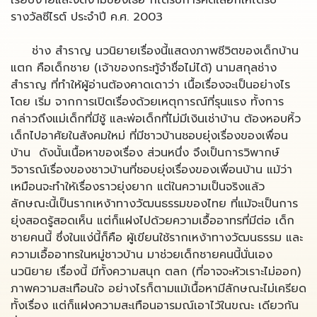
เรียบง่ายและงดงามของเธอ ก็ได้รับการคัดเลือกให้ได้รับ
รางวัลซีไรต์ ประจำปี ค.ศ. 2003
ช่าง สำราญ นวนิยายเรื่องนี้แสดงภาพชีวิตของเด็กบ้าน
แตก คือเด็กชาย (เจ้าของกระทู้จำชื่อไม่ได้) นามสกุลช่าง
สำราญ ที่ทำให้ผู้อ่านต้องคาดเดาว่า เนื้อเรื่องจะเป็นอย่างไร
โดย เริ่ม จากการเปิดเรื่องด้วยเหตุการณ์ที่รุนแรง ทั้งการ
กล่าวถึงแม่เด็กที่มีชู้ และพ่อเด็กที่ไม่มีเงินเช่าบ้าน ต้องหอบหิ้ว
เด็กไปอาศัยในสังคมใหม่ ที่มีชาวบ้านชอบยุ่งเรื่องของเพื่อน
บ้าน ดังนั้นเนื้อหาของเรื่อง ส่วนหนึ่ง จึงเป็นการวิพากษ์
วิจารณ์เรื่องของชาวบ้านที่ชอบยุ่งเรื่องของเพื่อนบ้าน แม้ว่า
เหมือนจะทำให้เรื่องราวยุ่งยาก แต่ในความเป็นจริงแล้ว
ลักษณะนี้เป็นรากเหง้าทางวัฒนธรรมของไทย ที่แม้จะเป็นการ
ยุ่งสอดรู้สอดเห็น แต่ก็แฝงไปด้วยความเอื้ออาทรที่มีต่อ เด็ก
ชายคนนี้ ซึ่งในแง่นี้ก็คือ ผู้เขียนใช้รากเหง้าทางวัฒนธรรม และ
ความเอื้ออาทรในหมู่ชาวบ้าน มาช่วยเด็กชายคนนี้นั่นเอง
นวนิยาย เรื่องนี้ มีทั้งความสนุก ตลก (ที่อาจจะหัวเราะไม่ออก)
ภาพความสะเทือนใจ อย่างไรก็ตามแม้เนื้อหามีลักษณะไม่เครียด
ทั้งเรื่อง แต่ก็แฝงความสะเทือนอารมณ์เอาไว้ในขณะ เดียวกัน