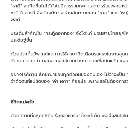
"ชาติ" จะเกิดขึ้นไม่ได้ถ้าไม่มีการร่วมเพศ และการร่วมเพศระ
ชาติ ในการนี้ จึงต้องมีการสร้างลักษณะของ "ชาย" และ "หญิ
พอดี
ประเด็นสำคัญใน "กระทู้ดอกทอง" จึงได้แก่ นวนิยายไทยยุคให
ประดิษฐ์ขึ้น
ด้วยประเด็นวิพากษ์และการใช้ภาษาที่ดุเดือดรุนแรงในงานชุดก
ลักขณาบอกว่า นอกจากจะใช้นามปากกาคนละชื่อกันแล้ว เธอก
อย่างไรก็ตาม ลักขณาชอบทุกตัวตนของตนเอง ไม่ว่าจะเป็น "ฮ
ว่าตัวตนที่แน่ชัดของ "คำ ผกา" คืออะไร เพราะเธอไม่ต้องการจ
ชีวิตแม่ครัว
ด้วยความที่คลุกคลีกับเรื่องอาหารมาตั้งแต่เด็ก เธอจึงสนใจใ