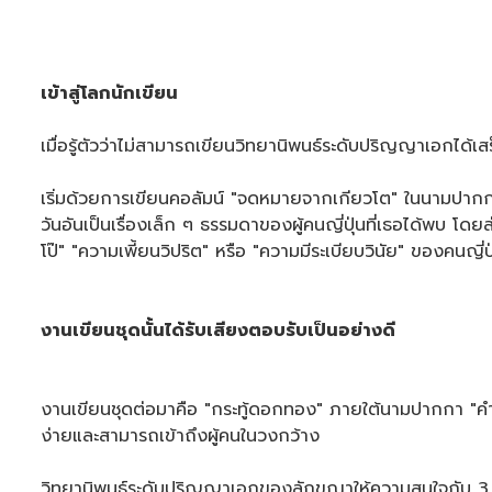
เข้าสู่โลกนักเขียน
เมื่อรู้ตัวว่าไม่สามารถเขียนวิทยานิพนธ์ระดับปริญญาเอกได้เ
เริ่มด้วยการเขียนคอลัมน์ "จดหมายจากเกียวโต" ในนามปากกา "ฮ
วันอันเป็นเรื่องเล็ก ๆ ธรรมดาของผู้คนญี่ปุ่นที่เธอได้พบ โดย
โป๊" "ความเพี้ยนวิปริต" หรือ "ความมีระเบียบวินัย" ของคนญี่ป
งานเขียนชุดนั้นได้รับเสียงตอบรับเป็นอย่างดี
งานเขียนชุดต่อมาคือ "กระทู้ดอกทอง" ภายใต้นามปากกา "คำ 
ง่ายและสามารถเข้าถึงผู้คนในวงกว้าง
วิทยานิพนธ์ระดับปริญญาเอกของลักขณาให้ความสนใจกับ 3 