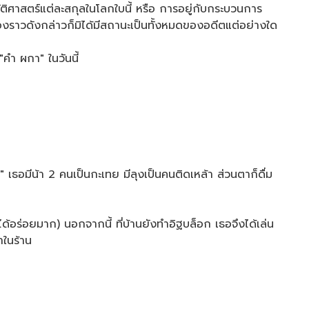
วัติศาสตร์แต่ละสกุลในโลกใบนี้ หรือ การอยู่กับกระบวนการ
รื่องราวดังกล่าวก็มิได้มีสถานะเป็นทั้งหมดของอดีตแต่อย่างใด
"คำ ผกา" ในวันนี้
" เธอมีน้า 2 คนเป็นกะเทย มีลุงเป็นคนติดเหล้า ส่วนตาก็ดื่ม
ด้อร่อยมาก) นอกจากนี้ ที่บ้านยังทำอิฐบล็อก เธอจึงได้เล่น
้าในร้าน