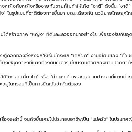
หว่างหญิงกับหญิงหรือชายกับชายก็ไม่ทำให้เกิด "ชาติ" ดังนั้น "ชาติ
ง" ในรูปแบบที่ชาติต้องการขึ้นมา ขณะเดียวกัน นวนิยายไทยยุคใหม่
ม่ได้สร้างภาพ "หญิง" ที่ดีและเลวออกมาอย่างไร เพื่อรองรับกับอุ
ระทู้ดอกทองจึงส่งผลให้เริ่มมีกระแส "เกลียด" งานเขียนของ "คำ ผก
็ยังใช้ชุดภาษาที่แตกต่างกันในการเขียนงานด้วยสองนามปากกาดั
ิมิโตะ ณ เกียวโต" หรือ "คำ ผกา" เพราะทุกนามปากกาที่แตกต่างก
ะอยู่ในกรอบที่เป็นการขีดเส้นจำกัดตัวเอง
นเรื่องเหล่านี้ จนถึงขั้นเคยไปประกอบอาชีพเป็น "แม่ครัว" ในประเท