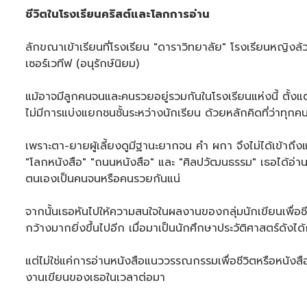
ชีวิตในโรงเรียนคริสต์และโลกการอ่าน
ลักขณาเข้าเรียนที่โรงเรียน "ดาราวิทยาลัย" โรงเรียนหญิงล้
เซอร์เวทีฟ (อนุรักษ์นิยม)
แม้อาจมีลูกคนจนและคนรวยอยู่รวมกันในโรงเรียนแห่งนี้ ตั้ง
ไม่มีการแบ่งแยกชนชั้นระหว่างนักเรียน ด้วยหลักคิดที่ว่าทุ
เพราะตา-ยายผู้เลี้ยงดูมีฐานะยากจน คำ ผกา จึงไม่ได้เข้าถึ
"โลกหนังสือ" "ถนนหนังสือ" และ "ศิลปวัฒนธรรม" เธอได้อ่าน
ตนเองเป็นคนจนหรือคนรวยกันแน่
จากนั้นเธอหันไปให้ความสนใจในผลงานของกลุ่มนักเขียนเพื่อช
กว้างมากยิ่งขึ้นไปอีก เมื่อมาเป็นนักศึกษาประวัติศาสตร์ดังไ
แต่ไม่ใช่แค่การอ่านหนังสือแนววรรณกรรมเพื่อชีวิตหรือหนังสื
งานเขียนของเธอในเวลาต่อมา