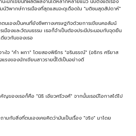
านะนักเขียนที่ผลิตผลงานได้หลากหลายแนว นับตั้งแต่เรื่อง
มน์วิพากษ์การเมืองที่สุดแสนจะดุเดือดใน "มติชนสุดสัปดาห์"
ตนเองเป็นคนที่ยังชีพทางเศรษฐกิจด้วยการเขียนคอลัมน์
องการเมืองและวัฒนธรรม เธอก็จำเป็นต้องประนีประนอมกับจุดยืน
ดเดียวกันของเธอ
วนาเจาะใจ "คำ ผกา" โดยสองพิธีกร "อรินธรณ์" (อธิกร ศรียาส
็งแรงของนักเขียนสาวรายนี้ได้เป็นอย่างดี
องเธอก็คือ "นิธิ เอียวศรีวงศ์" จากนั้นเธอมีโอกาสได้ไป
ถามกับสิ่งที่ตนเองเคยคิดว่ามันเป็นเรื่อง "จริง" มาโดย