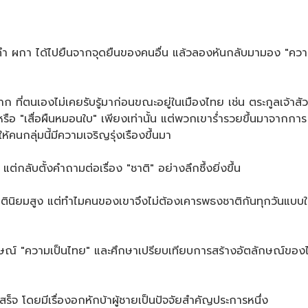
ห้คำ ผกา ได้ไปยืนจากจุดยืนของคนอื่น แล้วลองหันกลับมามอง "ค
ที่ตนเองไม่เคยรับรู้มาก่อนขณะอยู่ในเมืองไทย เช่น ตระกูลเจ้าสั
หรือ "เสื่อผืนหมอนใบ" เพียงเท่านั้น แต่พวกเขาร่ำรวยขึ้นมาจากการ
ห้คนกลุ่มนี้มีความเจริญรุ่งเรืองขึ้นมา
แต่กลับตั้งคำถามต่อเรื่อง "ชาติ" อย่างลึกซึ้งยิ่งขึ้น
มเป็นชาตินิยมสูง แต่ทำไมคนของเขาจึงไม่ต้องเคารพธงชาติกันทุกวันแบ
ษณ์ "ความเป็นไทย" และศึกษาเปรียบเทียบการสร้างอัตลักษณ์ของไทย
็จ โดยมีเรื่องอกหักบ้าผู้ชายเป็นปัจจัยสำคัญประการหนึ่ง