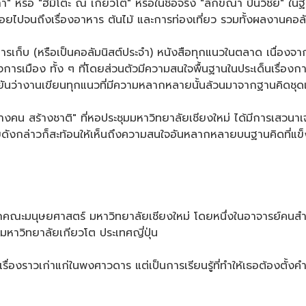
 หรือ "ฮิมิโตะ ณ เกียวโต" หรือในชื่อจริง "ลักขณา ปันวิชัย" ในฐ
อยไปจนถึงเรื่องอาหาร ต้นไม้ และการท่องเที่ยว รวมทั้งผลงานคอลั
็บ (หรือเป็นคอลัมนิสต์ประจำ) หนังสือทุกแนวในตลาด เนื่องจาก
่องการเมือง ทั้ง ๆ ที่โดยส่วนตัวมีความสนใจพื้นฐานในประเด็นเรื่
นยันว่างานเขียนทุกแนวที่มีความหลากหลายนั้นล้วนมาจากฐานคิดชุ
ี สร้างคน สร้างชาติ" ที่หอประชุมมหาวิทยาลัยเชียงใหม่ ได้มีการเส
ุยดังกล่าวก็สะท้อนให้เห็นถึงความสนใจอันหลากหลายบนฐานคิดที่แข
ะมนุษยศาสตร์ มหาวิทยาลัยเชียงใหม่ โดยหนึ่งในอาจารย์คนสำคัญข
มหาวิทยาลัยเกียวโต ประเทศญี่ปุ่น
ื่องราวเก่าแก่ในพงศาวดาร แต่เป็นการเรียนรู้ที่ทำให้เธอต้องตั้งคำ