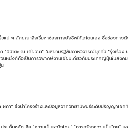
สร็จแน่ ๆ ลักขณาจึงเริ่มหาช่องทางยังชีพให้แก่ตนเอง ซึ่งช่องทางด
ิมิโตะ ณ เกียวโต" ในสยามรัฐสัปดาหวิจารณ์ยุคที่มี "รุ่งเรือง ปรี
ส่วนหนึ่งก็ถือเป็นการวิพากษ์งานเขียนเกี่ยวกับประเทศญี่ปุ่นในสังคม
ุ่น
ผกา" ซึ่งนำโครงร่างและข้อมูลจากวิทยานิพนธ์ระดับปริญญาเอกที่ท
ประเด็นหลัก คือ "ความเป็นหญิงไทย" "การสร้างความเป็นไทย" 