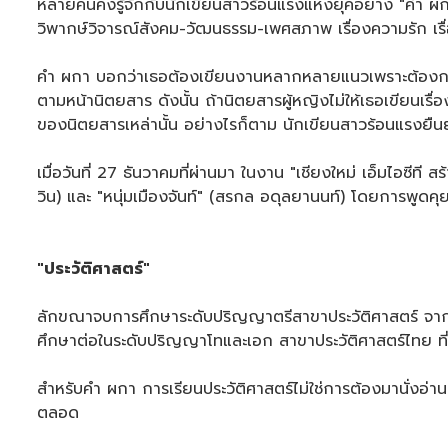
หลายคนคงรู้จักกับนักเขียนสาวร้อนแรงแห่งยุคอย่าง "คำ ผกา"
วิพากษ์วิจารณ์สังคม-วัฒนธรรม-เพศสภาพ เรื่องความรัก เรื่
คำ ผกา บอกว่าเธอต้องเขียนงานหลากหลายแนวเพราะต้องการเก
ตามหน้านิตยสาร ดังนั้น ถ้านิตยสารผู้หญิงไม่ให้เธอเขียนเรื
ของนิตยสารเหล่านั้น อย่างไรก็ตาม นักเขียนสาวร้อนแรงยื
เมื่อวันที่ 27 ธันวาคมที่ผ่านมา ในงาน "เชียงใหม่ เอ็มไอซีท
วิน) และ "หนุ่มเมืองจันท์" (สรกล อดุลยานนท์) โดยการพูดค
"ประวัติศาสตร์"
ลักขณาจบการศึกษาระดับปริญญาตรีสาขาประวัติศาสตร์ จากคณ
ศึกษาต่อในระดับปริญญาโทและเอก สาขาประวัติศาสตร์ไทย ที่
สำหรับคำ ผกา การเรียนประวัติศาสตร์ไม่ใช่การต้องมานั่งอ่านเร
ตลอด