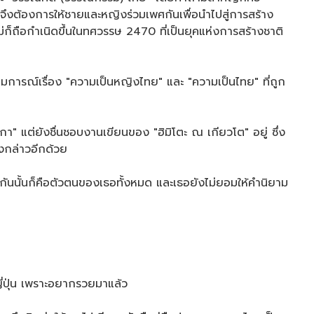
" จึงต้องการให้ชายและหญิงร่วมเพศกันเพื่อนำไปสู่การสร้าง
ก็ถือกำเนิดขึ้นในทศวรรษ 2470 ที่เป็นยุคแห่งการสร้างชาติ
ดมการณ์เรื่อง "ความเป็นหญิงไทย" และ "ความเป็นไทย" ที่ถูก
า" แต่ยังชื่นชอบงานเขียนของ "ฮิมิโตะ ณ เกียวโต" อยู่ ซึ่ง
งกล่าวอีกด้วย
ันนั้นก็คือตัวตนของเธอทั้งหมด และเธอยังไม่ยอมให้คำนิยาม
ศญี่ปุ่น เพราะอยากรวยมาแล้ว