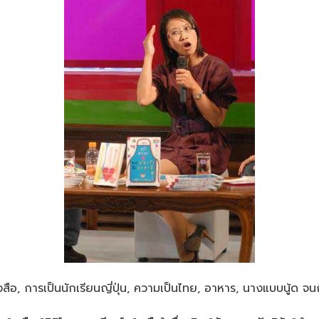
นังสือ, การเป็นนักเรียนญี่ปุ่น, ความเป็นไทย, อาหาร, นางแบบนู้ด จ