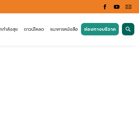
ค้นหา
ช่องทางบริจาค
กกำลังสุข
ดาวน์โหลด
ธนาคารหนังสือ
สำหรับ: