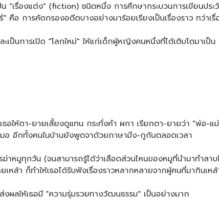
 เป็น "เรื่องแต่ง" (fiction) ชนิดหนึ่ง การศึกษากระบวนการเขียนประ
าสตร์" คือ การคัดกรองอดีตบางอย่างมาร้อยเรียงเป็นเรื่องราว ทว่าเ
็นการเปิด "โลกใหม่" ให้แก่เด็กผู้หญิงคนหนึ่งที่ได้เติบโตมาเป็น 
ากเธอให้ตา-ยายเลี้ยงดูแทน กระทั่งคำ ผกา เรียกตา-ยายว่า "พ่อ-แม่
่เสมอ อีกทั้งคนในบ้านยังพูดจาด้วยภาษามึง-กูกันตลอดเวลา
ารฆ่าหมูทุกวัน (จนสามารถรู้ได้ว่าเลือดส่วนไหนของหมูที่นำมาทำลาบไ
เหล้า ก็ทำให้เธอได้รับฟังเรื่องราวหลากหลายจากผู้คนที่มากินเหล
ได้ส่งผลให้เธอมี "ความรุ่มรวยทางวัฒนธรรม" เป็นอย่างมาก