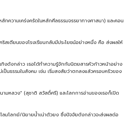
ี่ยึดหลักความเคร่งครัดในหลักศีลธรรมจรรยาทางศาสนา) และคอน
ริสเตียนของโรงเรียนกลับมีประโยชน์อย่างหนึ่ง คือ ส่งผลให้
ทิงดังกล่าว เธอได้ทำความรู้จักกับนิตยสารหัวก้าวหน้าอย่าง
ม่เป็นธรรมในสังคม เช่น เริ่มสงสัยว่าตกลงแล้วครอบครัวของ
นามหลวง" (สุชาติ สวัสดิ์ศรี) และโลกการอ่านของเธอก็เปิด
ะโลมโลกย์/นิยายน้ำเน่าตัวยง ซึ่งปัจจัยดังกล่าวจะส่งผลต่อ