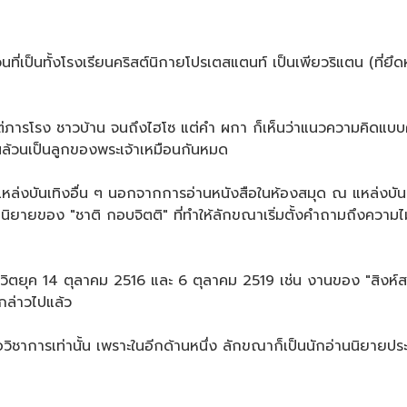
วนที่เป็นทั้งโรงเรียนคริสต์นิกายโปรเตสแตนท์ เป็นเพียวริแตน (ท
แต่ภารโรง ชาวบ้าน จนถึงไฮโซ แต่คำ ผกา ก็เห็นว่าแนวความคิดแบบค
กคนล้วนเป็นลูกของพระเจ้าเหมือนกันหมด
งแหล่งบันเทิงอื่น ๆ นอกจากการอ่านหนังสือในห้องสมุด ณ แหล่งบันเ
นิยายของ "ชาติ กอบจิตติ" ที่ทำให้ลักขณาเริ่มตั้งคำถามถึงความไ
ีวิตยุค 14 ตุลาคม 2516 และ 6 ตุลาคม 2519 เช่น งานของ "สิงห์ส
ด้กล่าวไปแล้ว
อวิชาการเท่านั้น เพราะในอีกด้านหนึ่ง ลักขณาก็เป็นนักอ่านนิยายปร