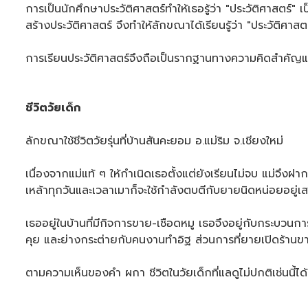
การเป็นนักศึกษาประวัติศาสตร์ทำให้เธอรู้ว่า "ประวัติศาสตร์"
สร้างประวัติศาสตร์ จึงทำให้ลักขณาได้เรียนรู้ว่า "ประวัติศ
การเรียนประวัติศาสตร์จึงถือเป็นรากฐานทางความคิดสำคัญและเป
ชีวิตวัยเด็ก
ลักขณาใช้ชีวิตวัยรุ่นที่บ้านสันคะยอม อ.แม่ริม จ.เชียงใหม่
เนื่องจากแม่แท้ ๆ ให้กำเนิดเธอตั้งแต่ยังเรียนไม่จบ แม่จึงฝ
เหล้าทุกวันและเวลาเมาก็จะใช้กำลังตบตีกับยายนิดหน่อยอยู
เธออยู่ในบ้านที่มีกิจการขาย-เชือดหมู เธอจึงอยู่กับกระบวนก
คุย และย่างกระต่ายกับคนงานทำอิฐ ส่วนการที่ยายเปิดร้านขาย
ตามความเห็นของคำ ผกา ชีวิตในวัยเด็กที่แลดูไม่ปกติเช่นนี้