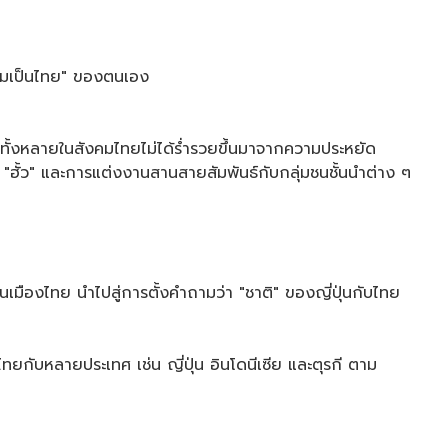
วามเป็นไทย" ของตนเอง
วทั้งหลายในสังคมไทยไม่ได้ร่ำรวยขึ้นมาจากความประหยัด
 "ฮั้ว" และการแต่งงานสานสายสัมพันธ์กับกลุ่มชนชั้นนำต่าง ๆ
บในเมืองไทย นำไปสู่การตั้งคำถามว่า "ชาติ" ของญี่ปุ่นกับไทย
กับหลายประเทศ เช่น ญี่ปุ่น อินโดนีเซีย และตุรกี ตาม