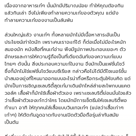
เนื่องจากอาหารเก๋ๆ นั้นมักมีปริมาณน้อย ทำให้คุณต้องกิน
แล้วกินเล่า จึงไม่เพียงทำลายความเก๋ของตัวคุณ แต่ยัง
ทำลายความเก๋ของงานเป็นล้นพ้น
ส่วนใหญ่แล้ว งานเก๋ๆ ทั้งหลายมักไม่มีเนื้อหาสาระอันเป็น
ประโยชน์เท่าใดนัก เพราะคนเราจะเก๋ได้ ก็ต่อเมื่อไม่มีอะไรหนัก
สมองนัก หนังสือที่คนเก๋อ่าน พึงมีรูปภาพประกอบเยอะๆ ตัว
อักษรและการให้ความรู้ถือเป็นที่เดียดฉันท์ของความเก๋แบบ
ไทยๆ ดังนั้น สิ่งประกอบความเก๋ในงาน จึงมักเป็นแฟชั่นโชว์
ซึ่งก็มักไม่ใช่แฟชั่นโชว์แบบซีเรียส กล่าวคือไม่ได้มีดีไซเนอร์ชั้น
นำสมองยุ่งที่ไหนมาออกแบบอะไรน่าทึ่งหรือกระตุ้นให้ขบคิด แต่
มักเป็นการเชิญเซเลบริตี้สุดเก๋มาเดินยักไหล่ส่ายสะโพกบนแคต
วอล์ค เสื้อผ้าก็มักใช้เสื้อผ้าตัวเอง เพราะเซเลบริตี้ย่อมมั่นใจแล้ว
ว่าเสื้อผ้าตัวเองเก๋กว่าใคร โดยมักมีการเซ็ตธีมให้เซเลบริตี้พอ
ทำเนา อาทิ ให้ทุกคนใส่เสื้อแบบวินเทจเก๋ๆ (แปลว่าเสื้อเก่าๆ
เก๋าๆ) ให้ตัดกันฉูดฉาดกับงานเปิดตัวมือถือรุ่นล่าทันสมัย
เป็นต้น