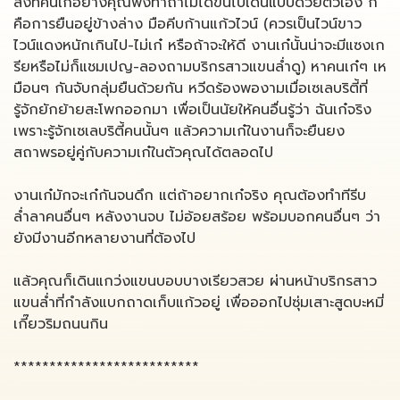
สิ่งที่คนเก๋อย่างคุณพึงทำถ้าไม่ได้ขึ้นไปเดินแบบด้วยตัวเอง ก็
คือการยืนอยู่ข้างล่าง มือคีบก้านแก้วไวน์ (ควรเป็นไวน์ขาว
ไวน์แดงหนักเกินไป-ไม่เก๋ หรือถ้าจะให้ดี งานเก๋นั้นน่าจะมีแซงเก
รียหรือไม่ก็แชมเปญ-ลองถามบริกรสาวแขนล่ำดู) หาคนเก๋ๆ เห
มือนๆ กันจับกลุ่มยืนด้วยกัน หวีดร้องพองามเมื่อเซเลบริตี้ที่
รู้จักยักย้ายสะโพกออกมา เพื่อเป็นนัยให้คนอื่นรู้ว่า ฉันเก๋จริง
เพราะรู้จักเซเลบริตี้คนนั้นๆ แล้วความเก๋ในงานก็จะยืนยง
สถาพรอยู่คู่กับความเก๋ในตัวคุณได้ตลอดไป
งานเก๋มักจะเก๋กันจนดึก แต่ถ้าอยากเก๋จริง คุณต้องทำทีรีบ
ล่ำลาคนอื่นๆ หลังงานจบ ไม่อ้อยสร้อย พร้อมบอกคนอื่นๆ ว่า
ยังมีงานอีกหลายงานที่ต้องไป
แล้วคุณก็เดินแกว่งแขนบอบบางเรียวสวย ผ่านหน้าบริกรสาว
แขนล่ำที่กำลังแบกถาดเก็บแก้วอยู่ เพื่อออกไปซุ่มเสาะสูดบะหมี่
เกี๊ยวริมถนนกิน
**************************