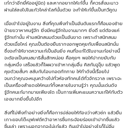
เก๋กว่าอีกยี่ห้ออยู่นิด) และหากอยากให้เก๋ขึ้น ก็ควรสั่งมะนาว
ฝานใส่ลงไปในแก้วโคล่าไลท์นั้นด้วย จะทำให้เก๋ขึ้นเป็นทวีคูณ
เมื่อเข้าไปอยู่ในงาน สิ่งที่คุณพึงทำเป็นอันดับแรกก็คือมองซ้าย
ป่ายขวาหาคนรู้จัก ยิ่งมีคนรู้จักในงานมากๆ ยิ่งดี แต่ต้องแค่
รู้จักเท่านั้น ห้ามสนิทสนมด้วยเป็นอันขาด เพราะถ้าสนิทสนม
ด้วยเมื่อไหร่ คุณเป็นต้องยืนรากงอกพูดคุยกับเพื่อนสนิทนั่น
ซึ่งจะทำให้ขาดความเก๋เป็นอันยิ่ง คนที่จะเก๋ได้ในงานเก๋อย่างนี้
จะต้องเป็นคนสมาธิสั้นสักหน่อย คือคุยๆ พอให้ปากขยับกับ
กลุ่มหนึ่ง เสร็จแล้วก็โผผวาเข้าหากลุ่มอื่น คิสกันจูจุ๊บ แล้วพูด
คุยด้วยสั้นๆ สลับกับโอบกอดทักทาย ให้ทำดังนี้เรื่อยไป
จนกว่าคุณจะหมุนคว้างไปทั่วห้องทักคนได้ทั่วจักรวาล เพราะจะ
เป็นเครื่องสำแดงให้คนเก๋ทั้งหลายในงานรู้ว่า คุณนั้นเด่นดัง
รู้จักคนเก๋มากมายเพียงใด เป็นการเพิ่มคะแนนความเก๋ให้กับตัว
เองมากยิ่งขึ้นไปอีก
สิ่งที่ไม่พึงทำอย่างยิ่งก็คือการปล่อยให้ท้องว่างหิวซ่ก แล้วยืน
เกาะขอบโต๊ะบุฟเฟต์คว้าอาหารชิ้นกระจ้อยร่อยเข้าปากชิ้นแล้ว
ชิ้นเล่า เพราะนอกจากจะไม่เก๋แล้ว กินเข้าไปอย่างไรก็ไม่อิ่ม