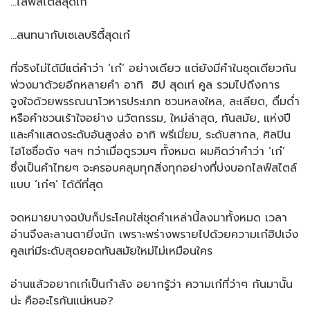
…ไลฟ์สไตล์สุดเก๋
…สนทนากับเซเลบริตี้สุดเก๋
ที่จริงไม่ได้มีแต่คำว่า ‘เก๋’ อย่างเดียว แต่ยังมีคำในชุดเดียวกัน
พ่วงมาด้วยอีกหลายคำ อาทิ ฮิป สุดเท่ คูล รวมไปถึงการ
จูงใจด้วยพรรณนาโวหารประเภท ชวนหลงใหล, ละเลียด, ดื่มด่ำ
หรือคำชวนเร้าใจอย่าง นวัตกรรม, ใหม่ล่าสุด, ทันสมัย, แห่งปี
และคำแสดงระดับอันสูงส่ง อาทิ พรีเมี่ยม, ระดับสากล, ศิลปิน
ไฮโซชื่อดัง ฯลฯ ทว่าเมื่อดูรวมๆ ทั้งหมด ผมคิดว่าคำว่า ‘เก๋’
ซึ่งเป็นคำไทยๆ จะครอบคลุมทุกสิ่งทุกอย่างที่บ่งบอกไลฟ์สไตล์
แบบ ‘เก๋ๆ’ ได้ดีที่สุด
จดหมายบางฉบับก็ประโคมใส่ชุดคำเหล่านี้ลงมาทั้งหมด เวลา
อ่านจึงละลานตายิ่งนัก เพราะพร่างพรายไปด้วยความเก๋ฮิปเจ๋ง
คูลเท่มีระดับสุดยอดทันสมัยใหม่ไม่เหมือนใคร
อ่านแล้วอยากเก๋เป็นกำลัง อยากรู้ว่า ความเก๋ที่ว่าๆ กันมานั้น
น่ะ คืออะไรกันแน่หนอ?