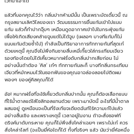
เวทนาเอาได้
แล้วที่บอกคุณไว้ว่า กลิ่นปากห้ามมีนั้น เป็นเพราะบัดเดี๋ยวนี้ ณ
กรุงสยามเลิศวิไลของเรา วัฒนธรรมการยื่นแก้มเข้าไปแนบ
แก้ม แล้วก็ทำปากจุ๊บๆ เหมือนดูดอากาศเข้าไปในกระพุ้งแก้ม
เพื่อให้เกิดเสียงคล้ายจูบแต่ไม่ได้จูบ (เผลอๆ บางทีแก้มก็ไม่
แนบแก้มด้วยซ้ำไป) กำลังเป็นกิริยาอาการทักทายกันที่สุดเก๋
ด้วยเหตุนี้ คุณจึงไม่พึงกินชายสี่บะหมี่เกี๊ยวใส่กระเทียมเจียว
รองท้องโดยไม่ได้เคี้ยวหมากฝรั่งดับกลิ่นปากเสียก่อน ไม่
อย่างนั้นถ้าต้อง ‘คิส’ เก๋ๆ ทักทายกันละก็ บางทีกลิ่นกระเทียม
เจียวที่หมักหมมไว้ในซอกฟันของคุณอาจล่องลอยไปติดผม
พองๆ ของคู่คิสคุณก็ได้
อ้อ! หมากฝรั่งที่จะใช้เคี้ยวดับกลิ่นปากนั้น คุณก็ต้องเลือกแบบ
ที่ไร้น้ำตาลแต่ใส่ไซลิทอลแทนด้วย เพราะมาบัดนี้ อะไรที่มีน้ำตาล
ผสมอยู่ ดูเหมือนจะเป็นที่รังเกียจเดียดฉันท์ไร้ความเก๋ไปแล้ว
อย่างสิ้นเชิง และเพราะเหตุนี้ เวลาอยู่ในงาน ถ้าจะสั่งซอฟท์
ดริงค์มาดับกระหาย คุณก็ไม่พึงสั่งโคล่าเฉยๆ เพราะไม่เก๋ ควร
สั่งโคล่าไลท์ (จะเป็นยี่ห้อใดก็ได้ ทั้งที่จริงๆ แล้ว นัยว่ายี่ห้อหนึ่ง