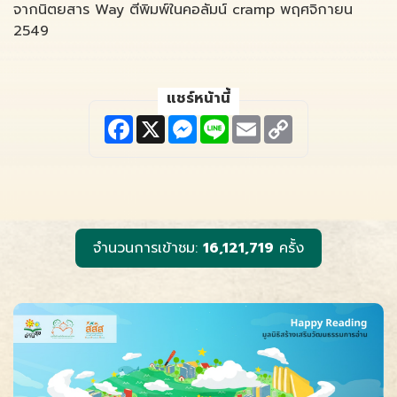
จากนิตยสาร Way ตีพิมพ์ในคอลัมน์ cramp พฤศจิกายน
2549
แชร์หน้านี้
F
X
M
L
E
C
a
e
i
m
o
c
s
n
a
p
e
s
e
i
y
b
e
l
L
o
n
i
o
g
n
k
e
k
r
จำนวนการเข้าชม:
16,121,719
ครั้ง