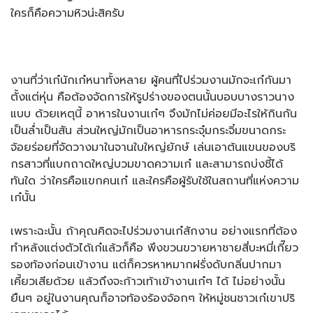
ใครก็คือความหิวน่ะสิครับ
งานที่ว่าเก๋นักเก๋หนาทั้งหลาย ผู้คนที่ไปร่วมงานมักจะเก๋กันมา
ตั้งแต่หุ่น คือต้องจัดการให้รูปร่างของตนนั้นบอบบางราวนาง
แบบ ด้วยเหตุนี้ อาหารในงานเก๋ๆ จึงมักไม่ค่อยมีอะไรให้กินกัน
เป็นล่ำเป็นสัน ส่วนใหญ่มักเป็นอาหารกระจุ๋มกระจิ๋มขนาดกระ
จ้อยร่อยที่จัดวางมาในจานใบใหญ่ยักษ์ เล่นเอาต้นแขนของบริ
กรสาวที่แบกถาดใหญ่บวมขาดความเก๋ และสามารถบ่งชี้ได้
ทันใด ว่าใครคือแขกคนเก๋ และใครคือผู้รับใช้ในสถานที่แห่งความ
เก๋นั้น
เพราะฉะนั้น ถ้าคุณคิดจะไปร่วมงานเก๋สักงาน อย่างแรกที่ต้อง
ทำหลังแต่งตัวได้เก๋แล้วก็คือ พึงขวนขวายหาชายสี่บะหมี่เกี๊ยว
รองท้องก่อนเข้างาน แต่ก็ควรหาหมากฝรั่งดับกลิ่นปากมา
เคี้ยวเสียด้วย แล้วถึงจะก้าวเท้าเข้างานเก๋ๆ ได้ ไม่อย่างนั้น
ยืนๆ อยู่ในงานคุณก็อาจท้องร้องจ้อกๆ ให้หมู่ชนชาวเก๋เขาปริ