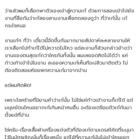
ว่าแล้วผมก็เลือกพาตัวเองเข้าสู่ความเก๋ ด้วยการลอบเข้าไปยัง
งานที่ลือกันว่าเก๋สองสามงานเพื่อทดลองดูว่า ที่ว่าเก๋นั้น เก๋
กระไรหนอ
งานเก๋ๆ ที่ว่า เดี๋ยวนี้จัดขึ้นกันมากมายสัปดาห์ละหลายงานให้
เราเลือกไปทำเก๋ได้ไม่หวาดไม่ไหว แต่ละงานก็ล้วนกล่าวอ้างว่า
งานของตนสุดเก๋กว่าใครกันทั้งนั้น ผมเลยอดคิดไม่ได้ว่า แค่
ก้าวเท้าเข้าไปในงาน ละอองความเก๋เห็นทีจะปลิวมาติดตัว ไม่
ต้องติดสอยห้อยพกความเก๋มาจากบ้าน
แต่ผมคิดผิด!
เพราะโชคร้ายที่นิยามคำว่าเก๋นั้น ไม่ใช่แค่ก้าวเข้างานก็เก๋ได้ แต่
มนุษย์ตนไหนอยากเก๋เกินหน้าคนอื่น จะต้องเตรียมตัวเก๋กันมา
ตั้งแต่ที่บ้าน
ใช่ครับ-เรื่องเสื้อผ้าเครื่องแต่งตัวที่ต้องเก๋ตามเดรสโค้ดที่ระบุมา
ไว้ในบัตรเชิญนั่นก็เรื่องหนึ่ง แต่ไอ้ที่ความเก๋มันไม่เข้าใครออก