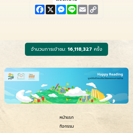
F
X
M
L
E
C
a
e
i
m
o
c
s
n
a
p
e
s
e
i
y
b
e
l
L
o
n
i
o
g
n
k
e
k
r
จำนวนการเข้าชม:
16,118,327
ครั้ง
หน้าแรก
กิจกรรม