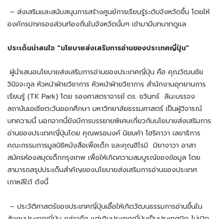
– ส่งเสริมและสนับสนุนการสร้างศูนย์การเรียนรู้ระดับจังหวัดขึ้น โดยให้
องค์กรปกครองส่วนท้องถิ่นในจังหวัดนั้นๆ เข้ามามีบทบาทดูแล
ประเด็นน่าสนใจ “นโยบายส่งเสริมการอ่านของประเทศญี่ปุ่น”
ผู้นำเสนอนโยบายส่งเสริมการอ่านของประเทศญี่ปุ่น คือ คุณวัฒนชัย
วินิจจะกูล หัวหน้าฝ่ายวิชาการ หัวหน้าฝ่ายวิชาการ สำนักงานอุทยานการ
เรียนรู้ (TK Park) โดย รองศาสตราจารย์ ดร. ชวินทร์ ลีนะบรรจง
สถาบันเอเชียตะวันออกศึกษา มหาวิทยาลัยธรรมศาสตร์ เป็นผู้วิจารณ์
บทความนี้ นอกจากนี้ยังมีการบรรยายพิเศษเกี่ยวกับนโยบายส่งเสริมการ
อ่านของประเทศญี่ปุ่นโดย คุณพรอนงค์ นิยมค้า โฮริคาวา เลขาธิการ
คณะกรรมการมูลนิธิหนังสือเพื่อเด็ก และคุณฮิโรมิ มิยางาวา อาสา
สมัครห้องสมุดเด็กกรุงเทพ เพื่อให้เกิดความสมบูรณ์ของข้อมูล โดย
สามารถสรุปประเด็นสำคัญของนโยบายส่งเสริมการอ่านของประเทศ
เกาหลีใต้ ดังนี้
– ประวัติศาสตร์ของประเทศญี่ปุ่นเอื้อให้เกิดวัฒนธรรมการอ่านขึ้นใน
สังคมประเทศญี่ปุ่น กล่าวคือ แต่เดิมประเทศญี่ปุ่นเป็นประเทศปิด ไม่เปิด