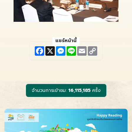
แชร์หน้านี้
F
X
M
L
E
C
a
e
i
m
o
c
s
n
a
p
e
s
e
i
y
b
e
l
L
o
n
i
o
g
n
k
e
k
r
จำนวนการเข้าชม:
16,115,185
ครั้ง