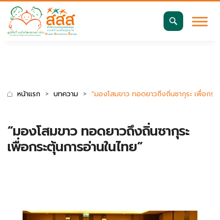
มาตรฐานการเข้าถึงเว็บ WCAG 2.2 AA
ค้นหา
สำหรับ:
หน้าแรก
บทความ
“มองโสมขาว ทอดยาวถึงถิ่นซากุระ เพื่อกระต
“มองโสมขาว ทอดยาวถึงถิ่นซากุระ
เพื่อกระตุ้นการอ่านในไทย”