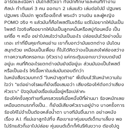
อาร์ตและเนื้อหา มันใกล้ตัวเขา ทั้งนักศึกษาและคนที่ทำงาน
ศิลปะ ทำกันแค่ 3 คน ออกมา 2 เล่มแล้ว เล่มต่อไปมี ปฐมพร
ปฐมพร เป็นปก พูดเรื่องเซ็กส์ พระเจ้า จานบิน และผู้หญิง
POMO จริง ๆ แล้วมันก็คือโพสต์โมเดิร์น แต่ไม่อยากให้มันเป็น
โพสต์ ใจจริงคืออยากให้มันเป็นลูกเหม็นหรือสบู่ก้อนหนึ่ง เป็น
แค่ชื่อ ๆ หนึ่ง อย่าไปสนใจว่ามันเป็นอะไร ปล่อยมันไว้อย่างนั้น
เถอะ เท่าที่ยืนคุยกับคนอ่าน เขาก็บอกว่ามันแตกต่าง มันโดน
สนุกด้วย เหมือนเป็นเพื่อน ก็ไม่ได้คิดว่าจะเป็นแสงไฟส่องสว่าง
ทางความคิดหรอกนะ (หัวเราะ) แค่กระตุ้นบอกเขาว่าขบถยังมี
อยู่นะ คนที่คิดอะไรแตกต่างมันยังมีอยู่นะ ส่วนมันจะเป็นโพสต์
หรือเป็นอะไร ให้เนื้อหาในเล่มมันตอบดีกว่า
ในหนังสือรวมบทกวี "ใบหน้าสุดท้าย" พี่เขียนไว้ในหน้าความใน
ใจว่า "แต่อย่างไรผมก็ยังเชื่อเสมอว่า เสียงร้องไห้ดังกว่าเสียง
หัวเราะ" ปัจจุบันยังเชื่อเช่นนี้อยู่หรือเปล่าคะ
ร้องไห้ครั้งสุดท้ายที่นครสวรรค์เมื่อหนึ่งปีที่ผ่านมา ร้องหนักเลย
เหมือนตกนรกทั้งเป็น… ก็ยังมีเสียงหัวเราะอยู่บ้าง บางครั้งการ
ร้องไห้ไม่จำเป็นต้องหลั่งน้ำตา บางทีมันขื่นมาก อย่างหนัง
เรื่อง A.I. ที่แม่เอาลูกไปทิ้ง คือเขาเอาหุ่นยนต์เด็กมาเลี้ยง พอ
ไม่รักแล้วก็เอาไปปล่อย หุ่นยนต์เด็กก็หันรีหันขวาง ต้องไปดู