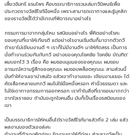
เสี้ยวจันทร์ แรมไพร คือบรรณาธิการรวมเล่มกวีนิพนธ์เพื่อ
ประกวดรางวัลซีไรท์มือหนึ่ง เพราะสามารถเดาทางและรู้บุคลิก
ของรางวัลนี้ได้ว่ามีเกณฑ์พิจารณาอย่างไร
กรรมการมาจากกลุ่มไหน รสนิยมอย่างไร พี่คิดอย่างไรคะ
ขอบคุณที่เขาให้เกียรติ แต่อย่างไรงานเริ่มต้นก็มาจากตัวกวี
ถ้าเขาไม่เขียนงานดี ๆ เราก็ไม่มีงานดีๆ มาให้คัดสรร เป็นการ
นั่งทำงานร่วมกันกับกวี อย่างของคุณโชคชัย โชคชัย บัณฑิต'
ผมบอกไว้ 3 เรื่อง คือ ผมชอบมุมมองของคุณนะ ผมชอบ
อารมณ์ความรู้สึกของคุณนะ ผมชอบพล็อตคุณนะ สามส่วนนี้
มันทำให้งานเขาน่าสนใจ แล้วเขาทำงานเยอะ เขียนงานเยอะ ได้
คัดเลือกหลายบทกวี ผมไม่ใช่มือหนึ่งหรอก ห้านิ้วธรรมดา และ
ไม่ใช่เดาทางกรรมการออกหรอก เราทำในสิ่งที่เราชอบมากกว่า
จากใจเราชอบ ถ้ามันจะถูกใจคนอื่น มันก็เป็นเรื่องรสนิยมของ
เขา
เป็นบรรณาธิการให้คนอื่นได้รางวัลซีไรท์มาแล้วถึง 2 เล่ม แล้ว
ผลงานของตัวเองล่ะคะ
ทำงานที่ตัวเองคิดก่อน รักงานเราให้ดีก่อน ส่วนรางวัลเป็น