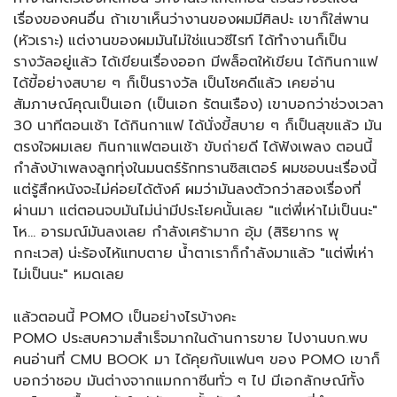
เรื่องของคนอื่น ถ้าเขาเห็นว่างานของผมมีศิลปะ เขาก็ใส่พาน
(หัวเราะ) แต่งานของผมมันไม่ใช่แนวซีไรท์ ได้ทำงานก็เป็น
รางวัลอยู่แล้ว ได้เขียนเรื่องออก มีพล็อตให้เขียน ได้กินกาแฟ
ได้ขี้อย่างสบาย ๆ ก็เป็นรางวัล เป็นโชคดีแล้ว เคยอ่าน
สัมภาษณ์คุณเป็นเอก (เป็นเอก รัตนเรือง) เขาบอกว่าช่วงเวลา
30 นาทีตอนเช้า ได้กินกาแฟ ได้นั่งขี้สบาย ๆ ก็เป็นสุขแล้ว มัน
ตรงใจผมเลย กินกาแฟตอนเช้า ขับถ่ายดี ได้ฟังเพลง ตอนนี้
กำลังบ้าเพลงลูกทุ่งในมนตร์รักทรานซิสเตอร์ ผมชอบนะเรื่องนี้
แต่รู้สึกหนังจะไม่ค่อยได้ตังค์ ผมว่ามันลงตัวกว่าสองเรื่องที่
ผ่านมา แต่ตอนจบมันไม่น่ามีประโยคนั้นเลย "แต่พี่เห่าไม่เป็นนะ"
โห… อารมณ์มันลงเลย กำลังเศร้ามาก อุ้ม (สิริยากร พุ
กกะเวส) น่ะร้องไห้แทบตาย น้ำตาเราก็กำลังมาแล้ว "แต่พี่เห่า
ไม่เป็นนะ" หมดเลย
แล้วตอนนี้ POMO เป็นอย่างไรบ้างคะ
POMO ประสบความสำเร็จมากในด้านการขาย ไปงานบก.พบ
คนอ่านที่ CMU BOOK มา ได้คุยกับแฟนๆ ของ POMO เขาก็
บอกว่าชอบ มันต่างจากแมกกาซีนทั่ว ๆ ไป มีเอกลักษณ์ทั้ง