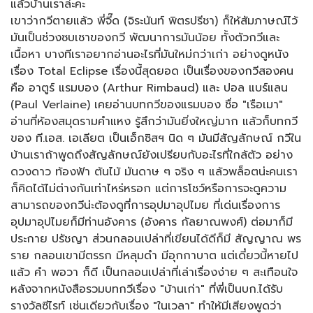
แล้วบ้านเราล่ะคะ
เขาว่ากวีตายแล้ว พี่จี๊ด (จิระนันท์ พิตรปรีชา) ก็ให้สัมภาษณ์ไว้
มันเป็นช่วงซบเซาของกวี พัฒนาการมันน้อย ทั้งตัวกวีและ
เนื้อหา บางทีเราอยากอ่านอะไรที่มันใหม่กว่าเก่า อย่างดูหนัง
เรื่อง Total Eclipse เรื่องนี้สุดยอด เป็นเรื่องของกวีสองคน
คือ อาตูร์ แรมบอง (Arthur Rimbaud) และ ปอล แบร์แลน
(Paul Verlaine) เคยอ่านบทกวีของแรมบอง ชื่อ "เรือเมา"
อ่านที่ห้องสมุดรามคำแหง รู้สึกว่ามันยิ่งใหญ่มาก แล้วก็บทกวี
ของ ที.เอส. เอเลียต เป็นเอ็กซิสฯ นิด ๆ มันมีสัญลักษณ์ กวีใน
บ้านเราถ้าพูดถึงสัญลักษณ์ยังเปรียบกับอะไรที่ใกล้ตัว อย่าง
ดวงดาว ท้องฟ้า ต้นไม้ มันดาษ ๆ จริง ๆ แล้วพล็อตน่ะคนเรา
ก็คิดได้ไม่ต่างกันเท่าไหร่หรอก แต่การโชว์หรือการจะดูความ
สามารถของกวีน่ะต้องดูที่การอุปมาอุปไมย ที่เด่นเรื่องการ
อุปมาอุปไมยก็มีท่านอังคาร (อังคาร กัลยาณพงศ์) ต่อมาก็มี
ประกาย ปรัชญา ส่วนกลอนเปล่าที่เขียนได้ดีก็มี สัญญาณ พร
ราย กลอนเขามีตรรก มีหลุมดำ มีอุกกาบาต แต่เดี๋ยวนี้หายไป
แล้ว คำ พอวา ก็ดี เป็นกลอนเปล่าที่เล่าเรื่องง่าย ๆ สะเทือนใจ
หลังจากหนังสือรวมบทกวีเรื่อง "บ้านเก่า" ที่พี่เป็นบก.ได้รับ
รางวัลซีไรท์ เช่นเดียวกับเรื่อง "ในเวลา" ทำให้มีเสียงพูดว่า