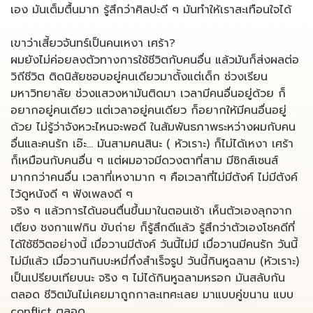
เอง มันเต็มตื้นมาก รู้สึกว่าศิลปะดี ๆ มันทำให้เราสะเทือนใจได้
เขาว่าเสี้ยวจันทร์เป็นคนเหงา เศร้า?
ผมยังไม่ค่อยลงตัวทางการใช้ชีวิตกับคนอื่น แล้วมันก็ส่งผลต่อ
วิถีชีวิต ติดนิสัยชอบอยู่คนเดียวมาตั้งแต่เด็ก ช่วงเรียน
มหาวิทยาลัย ช่วงแสวงหามันติดมา เวลามีคนอื่นอยู่ด้วย ก็
อยากอยู่คนเดียว แต่เวลาอยู่คนเดียว ก็อยากให้มีคนอื่นอยู่
ด้วย ไม่รู้ว่าจังหวะไหนจะพอดี ในสัมพันธภาพระหว่างผมกับคน
อื่นและคนรัก เอ๊ะ… มันสามคนสินะ ( หัวเราะ) ก็ไม่ได้เหงา เศร้า
ก็เหมือนกับคนอื่น ๆ แต่ผมอาจมีดวงตาที่สาม มีซิกส์เซนส์
มากกว่าคนอื่น เวลาที่เหงามาก ๆ คือเวลาที่ไม่มีตังค์ ไม่มีตังค์
ไว้ดูหนังดี ๆ ฟังเพลงดี ๆ
จริง ๆ แล้วการได้นอนตื่นขึ้นมาในตอนเช้า เห็นตัวเองลุกจาก
เตียง ชงกาแฟกิน ขับถ่าย ก็รู้สึกดีแล้ว รู้สึกว่าตัวเองโชคดีที่
ได้ใช้ชีวิตอย่างนี้ เมื่อวานมีตังค์ วันนี้ไม่มี เมื่อวานมีคนรัก วันนี้
ไม่มีแล้ว เมื่อวานกินบะหมี่กึ่งสำเร็จรูป วันนี้กินหูฉลาม (หัวเราะ)
เป็นเปรียบเทียบนะ จริง ๆ ไม่ได้กินหูฉลามหรอก มันสลับกัน
ตลอด ชีวิตมันไม่เคยมาถูกกาละเทศะเลย มาแบบคู่ขนาน แบบ
conflict ตลอด