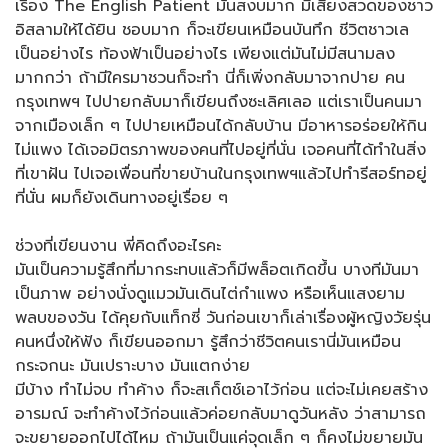
เรื่อง The English Patient มันสงบมาก มีเสียงสวดของชาว
อิสลามให้ได้ยิน ชอบมาก ก็จะเขียนเหมือนบันทึก ชีวิตชาวเล
เป็นอย่างไร ท้องฟ้าเป็นอย่างไร เพียงแต่มันไม่มีสนามลง
มากกว่า ถ้ามีใครมาชวนก็จะทำ นี่ก็เพิ่งกลับมาจากปาย คน
กรุงเทพฯ ไปปายกลับมาก็เขียนถึงซะเลิศเลอ แต่เราเป็นคนมา
จากเมืองเล็ก ๆ ไปปายเหมือนได้กลับบ้าน มีอาหารอร่อยให้กิน
ไม่แพง ได้เจอมิตรภาพของคนที่ไปอยู่ที่นั่น เจอคนที่ได้ทำในสิ่ง
ที่เขาฝัน ไปเจอเพื่อนที่ขายบ้านในกรุงเทพฯแล้วไปทำรีสอร์ทอยู่
ที่นั่น ผมก็ยังเดินทางอยู่เรื่อย ๆ
ช่วงที่เขียนงาน พี่คิดถึงอะไรคะ
มันเป็นความรู้สึกที่มากระทบแล้วก็มีพล็อตเกิดขึ้น บางทีมันมา
เป็นภาพ อย่างนั่งดูแมวมันเดินไต่กำแพง หรือเห็นแสงยาม
พลบของวัน ได้คุยกับแท็กซี่ วันก่อนเขาก็เล่าเรื่องผู้หญิงวัยรุ่น
คนหนึ่งให้ฟัง ก็เขียนออกมา รู้สึกว่าชีวิตคนเรานี่มันเหมือน
กระจกนะ มันเปราะบาง มันแตกง่าย
มีบ้าง ทำไม่จบ ทำค้าง ก็จะสเก็ตช์เอาไว้ก่อน แต่จะไม่เคยสร้าง
อารมณ์ จะทำค้างไว้ก่อนแล้วค่อยกลับมาดูวันหลัง ว่าสามารถ
จะขยายออกไปได้ไหม ถ้ามันเป็นแค่จุดเล็ก ๆ ก็คงไม่ขยายมัน