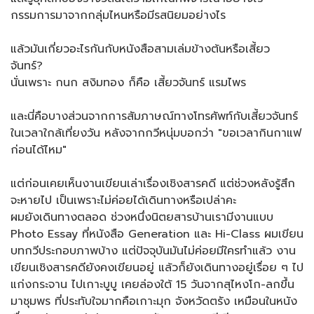
กรรมการมาจากกลุ่มไหนหรือมีรสนิยมอย่างไร
แล้วมันเกี่ยวอะไรกันกับหนังสือสามเล่มข้างต้นหรือเสี้ยว
จันทร์?
นั่นเพราะ กนก สงิมทอง ก็คือ เสี้ยวจันทร์ แรมไพร
และนี่คือบางส่วนจากการสัมภาษณ์ทางโทรศัพท์กับเสี้ยวจันทร์
ในเวลาใกล้เที่ยงวัน หลังจากกวีหนุ่มบอกว่า "ขอเวลากินกาแฟ
ก่อนได้ไหม"
แต่ก่อนเคยเห็นงานเขียนเล่าเรื่องเชิงสารคดี แต่ช่วงหลังรู้สึก
จะหายไป เป็นเพราะไม่ค่อยได้เดินทางหรือเปล่าคะ
ผมยังเดินทางตลอด ช่วงหนึ่งนิตยสารบ้านเรามีงานแบบ
Photo Essay ที่หนังสือ Generation และ Hi-Class ผมเขียน
บทกวีประกอบภาพบ้าง แต่ปัจจุบันมันไม่ค่อยมีใครทำแล้ว งาน
เขียนเชิงสารคดียังคงเขียนอยู่ แล้วก็ยังเดินทางอยู่เรื่อย ๆ ไป
แก่งกระจาน ไปเกาะบูบู เคยล่องใต้ 15 วันจากสุไหงโก-ลกขึ้น
มาชุมพร ที่ประทับใจมากคือเกาะมุก จังหวัดตรัง เหมือนในหนัง