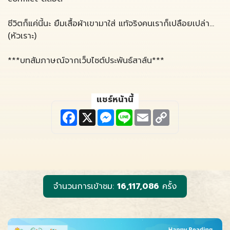
ชีวิตก็แค่นี้นะ ยืมเสื้อผ้าเขามาใส่ แท้จริงคนเราก็เปลือยเปล่า…
(หัวเราะ)
***บทสัมภาษณ์จากเว็บไซต์ประพันธ์สาส์น***
แชร์หน้านี้
F
X
M
L
E
C
a
e
i
m
o
c
s
n
a
p
e
s
e
i
y
b
e
l
L
o
n
i
o
g
n
k
e
k
r
จำนวนการเข้าชม:
16,117,086
ครั้ง