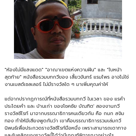
"ห้องไม่มีแสงแดด" "อาณาเขตแห่งความฝัน" และ "ใบหน้า
สุดท้าย" หนังสือรวมบทกวีของ เสี้ยวจันทร์ แรมไพร อาจไม่ใช่
งานเบสต์เซลเลอร์ ไม่มีรางวัลใด ๆ มาเพิ่มคุณค่าให้
แต่จากปรากฏการณ์ที่หนังสือรวมบทกวี ในเวลา ของ แรคำ
ประโดยคำ และ บ้านเก่า ของโชคชัย บัณฑิต' สองงานกวี
รางวัลซีไรท์ มาจากบรรณาธิการคนเดียวกัน คือ กนก สงิม
ทอง ทำให้มีเสียงพูดกันว่า เขาคือบรรณาธิการรวมเล่มกวี
นิพนธ์เพื่อประกวดรางวัลซีไรท์มือหนึ่ง เพราะสามารถเดาทาง
และรู้บุคลิกของรางวัลนี้ได้ว่ามีเกณฑ์พิจารณาอย่างไร