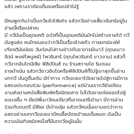
แล้ว เพราะเราต้องดิ้นรนหรือเปล่าไม่รู้
มีคนพูดกันว่าเป็นกวีแล้วไส้แห้ง แล้วกวีอย่างเสี้ยวจันทร์อยู่ใน
ข่ายนี้หรือเปล่าคะ
มี กวีมันเป็นอุดมคติ อะไรที่เป็นอุดมคติมันมักไม่สร้างรายได้ กวี
มันสูงส่ง คนไทยมองว่ากวีเป็นเรื่องไกลตัว การยกย่องให้
เกียรติมันน้อย วันก่อนไปทานข้าวกับอาจารย์เนาว์ (คุณเนาว
รัตน์ พงษ์ไพบูลย์) ไพวรินทร์ (คุณไพวรินทร์ ขาวงาม) แล้วก็
กวีจากอินโดนีเซีย ฟิลิปปินส์ ณ ร้านสกายไฮ ริมถนน
ราชดำเนิน แล้วกวีชาวอินโดหรือฟิลิปปินส์ก็ไม่รู้เขาลุกขึ้นอ่าน
บทกวี มันดูตื่นเต้น มีท่าทาง กวีของเขาได้ขยายไปสู่การมีการ
แสดงประกอบร่วม (performance) แต่บ้านเรากวียังเขียน
งานส่งตามหนังสือพิมพ์หรือนิตยสาร ไม่ได้ขยายต่อยอดไปสู่
แขนงอื่น ๆ มีแต่พี่เนาว์คนเดียวที่เอาดนตรีเข้ามา มีการอ่าน
ร่วมกับดนตรี มีสีซอ มีเป่าขลุ่ย แล้วกวีคนนั้นเขาบอกว่าการ
แสดงอ่านบทกวีของเขามีคนซื้อบัตรเข้าชมเต็มหมด มันเป็น
ความบันเทิงชนิดหนึ่งที่มีบทกวีอยู่ในนั้น