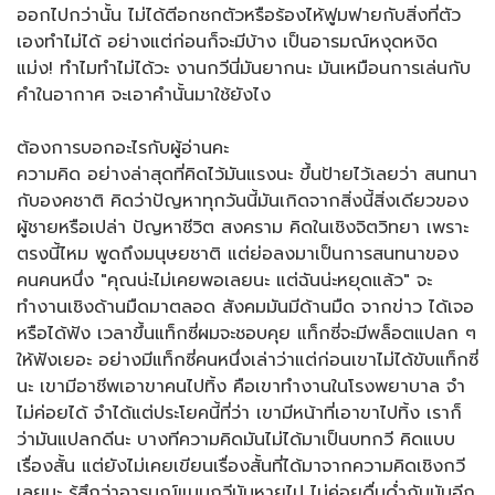
ออกไปกว่านั้น ไม่ได้ตีอกชกตัวหรือร้องไห้ฟูมฟายกับสิ่งที่ตัว
เองทำไม่ได้ อย่างแต่ก่อนก็จะมีบ้าง เป็นอารมณ์หงุดหงิด
แม่ง! ทำไมทำไม่ได้วะ งานกวีนี่มันยากนะ มันเหมือนการเล่นกับ
คำในอากาศ จะเอาคำนั้นมาใช้ยังไง
ต้องการบอกอะไรกับผู้อ่านคะ
ความคิด อย่างล่าสุดที่คิดไว้มันแรงนะ ขึ้นป้ายไว้เลยว่า สนทนา
กับองคชาติ คิดว่าปัญหาทุกวันนี้มันเกิดจากสิ่งนี้สิ่งเดียวของ
ผู้ชายหรือเปล่า ปัญหาชีวิต สงคราม คิดในเชิงจิตวิทยา เพราะ
ตรงนี้ไหม พูดถึงมนุษยชาติ แต่ย่อลงมาเป็นการสนทนาของ
คนคนหนึ่ง "คุณน่ะไม่เคยพอเลยนะ แต่ฉันน่ะหยุดแล้ว" จะ
ทำงานเชิงด้านมืดมาตลอด สังคมมันมีด้านมืด จากข่าว ได้เจอ
หรือได้ฟัง เวลาขึ้นแท็กซี่ผมจะชอบคุย แท็กซี่จะมีพล็อตแปลก ๆ
ให้ฟังเยอะ อย่างมีแท็กซี่คนหนึ่งเล่าว่าแต่ก่อนเขาไม่ได้ขับแท็กซี่
นะ เขามีอาชีพเอาขาคนไปทิ้ง คือเขาทำงานในโรงพยาบาล จำ
ไม่ค่อยได้ จำได้แต่ประโยคนี้ที่ว่า เขามีหน้าที่เอาขาไปทิ้ง เราก็
ว่ามันแปลกดีนะ บางทีความคิดมันไม่ได้มาเป็นบทกวี คิดแบบ
เรื่องสั้น แต่ยังไม่เคยเขียนเรื่องสั้นที่ได้มาจากความคิดเชิงกวี
เลยนะ รู้สึกว่าอารมณ์แบบกวีมันหายไป ไม่ค่อยดื่มด่ำกับมันอีก