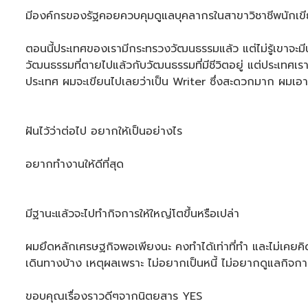
มีองค์กรของรัฐคอยควบคุมดูแลบุคลากรในสาขาวิชาชีพนักเขี
ตอนนี้ประเทศของเรามีกระทรวงวัฒนธรรมแล้ว แต่ไม่รู้เขาจะมีน
วัฒนธรรมที่ตายไปแล้วกับวัฒนธรรมที่มีชีวิตอยู่ แต่ประเทศเร
ประเทศ ผมจะเขียนไปเลยว่าเป็น Writer ซึ่งสะดวกมาก ผมเอาห
ฝันไว้ว่าต่อไป อยากให้เป็นอย่างไร
อยากทำงานให้ดีที่สุด
มีฐานะแล้วจะไปทำกิจการให้ใหญ่โตขึ้นหรือเปล่า
ผมยึดหลักเศรษฐกิจพอเพียงนะ คงทำได้เท่าที่ทำ และไม่เคยคิดจะกู
เดินทางบ้าง เหตุผลเพราะ ไม่อยากเป็นหนี้ ไม่อยากดูแลกิจกา
ขอบคุณเรื่องราวดีๆจากนิตยสาร YES