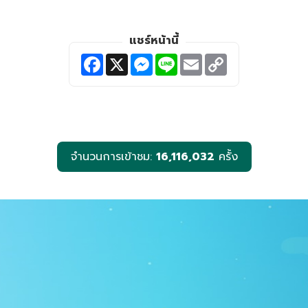
แชร์หน้านี้
F
X
M
L
E
C
a
e
i
m
o
c
s
n
a
p
e
s
e
i
y
b
e
l
L
o
n
i
o
g
n
k
e
k
r
จำนวนการเข้าชม:
16,116,032
ครั้ง