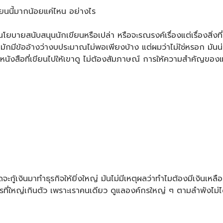
ยนนี้มากน้อยแค่ไหน อย่างไร
โยบายสนับสนุนนักเขียนหรือเปล่า หรือจะรณรงค์เรื่องแต่เรื่องสิ่ง
ามักมีข้ออ้างว่างบประมาณไม่พอเพียงบ้าง แต่ผมว่าไม่ใช่หรอก มันน
นังสือที่เขียนไปให้เขาดู ไม่ต้องสัมภาษณ์ การให้ความสำคัญของแ
้เงินมาทำธุรกิจให้ยิ่งใหญ่ มันไม่มีเหตุผลว่าทำไมต้องมีเงินเหลือเฟ
รที่ใหญ่เกินตัว เพราะเราคนเดียว ดูแลองค์กรใหญ่ ๆ ตามลำพังไม่ไ