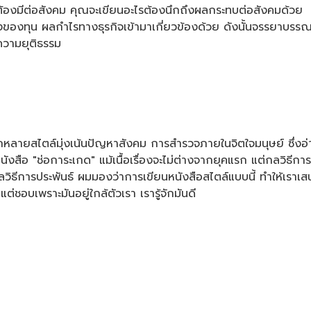
ณต้องมีต่อสังคม คุณจะเขียนอะไรต้องนึกถึงผลกระทบต่อสังคมด้วย
องของทุน ผลกำไรทางธุรกิจเข้ามาเกี่ยวข้องด้วย ดังนั้นจรรยาบรรณข
ยความยุติธรรม
ายสไตล์มุ่งเน้นปัญหาสังคม การสำรวจภายในจิตใจมนุษย์ ซึ่งอ่าน
สือ "ช่อการะเกด" แม้เนื้อเรื่องจะไม่ต่างจากยุคแรก แต่กลวิธีการนำ
้งกลวิธีการประพันธ์ ผมมองว่าการเขียนหนังสือสไตล์แบบนี้ ทำให้เรา
ต่ชอบเพราะมันอยู่ใกล้ตัวเรา เรารู้จักมันดี