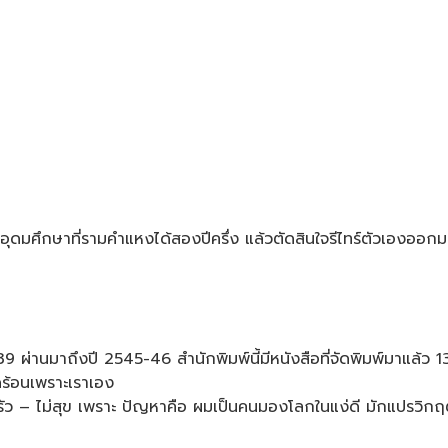
ุดมศึกษาที่รามคำแหงได้สองปีครึ่ง แล้วตัดสินใจรีไทร์ตัวเองออกม
539 ผ่านมาถึงปี 2545-46 สำนักพิมพ์นี้มีหนังสือที่จัดพิมพ์มาแล้ว 1
อดร้อนเพราะเราเอง
รัว – ไม่สุข เพราะ ปัญหาคือ ผมเป็นคนมองโลกในแง่ดี มักแปรวิกฤต