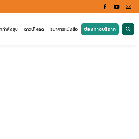
ค้นหา
ช่องทางบริจาค
กกำลังสุข
ดาวน์โหลด
ธนาคารหนังสือ
สำหรับ: