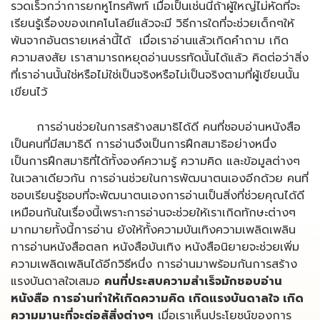
รวดเร็วกว่าการยกหูโทรศัพท์ เมื่อเป็นเช่นนี้ถ้าผู้ใหญ่ไม่หัดที่จะ
เรียนรู้เรื่องของเทคโนโลยีแล้วจะมี วิธีการใดที่จะช่วยเด็กๆให้
พ้นจากอันตรายเหล่านี้ได้ เมื่อเราอ่านแล้วเกิดคำถาม เกิด
ความสงสัย เราสามารถหยุดอ่านบรรทัดนั้นได้แล้ว คิดต่อว่าสิ่ง
ที่เราอ่านนั้นใช่หรือไม่ใช่เป็นจริงหรือไม่เป็นจริงตามที่ผู้เขียนนั้น
เขียนไว้
การอ่านช่วยในการสร้างสมาธิได้ดี คนที่ชอบอ่านหนังสือ
เป็นคนที่มีสมาธิดี การอ่านจึงเป็นการฝึกสมาธิอย่างหนึ่ง
เป็นการฝึกสมาธิที่ได้ทั้งองค์ความรู้ ความคิด และข้อมูลต่างๆ
ในเวลาเดียวกัน การอ่านช่วยในการพัฒนาตนเองอีกด้วย คนที่
ชอบเรียนรู้ชอบที่จะพัฒนาตนเองการอ่านเป็นสิ่งที่ช่วยคุณได้ดี
เหมือนกันในเรื่องนี้เพราะการอ่านจะช่วยให้เราเกิดทักษะต่างๆ
มากมายทั้งนี้การอ่าน ยังให้ทั้งความบันเทิงความเพลิดเพลิน
การอ่านหนังสือตลก หนังสือบันเทิง หนังสือนิยายจะช่วยเพิ่ม
ความเพลิดเพลินได้อีกวิธีหนึ่ง การอ่านมาพร้อมกันการสร้าง
แรงบันดาลใจเสมอ
คนที่ประสบความสำเร็จมักชอบอ่าน
หนังสือ การอ่านทำให้เกิดความคิด เกิดแรงบันดาลใจ เกิด
ความมานะที่จะต่อสู้สิ่งต่างๆ
เมื่อเราเห็นประโยชน์ของการ