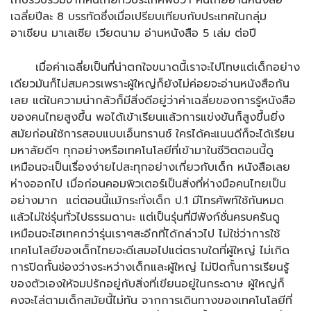
เก็บรวบรวมจากคนไทยทั่วประเทศพบว่า คนไทยอ่านหนังสือ
เฉลี่ยปีละ 8 บรรทัดซึ่งเมื่อเปรียบเทียบกับประเทศในกลุ่ม
อาเซียน มาเลเซีย เวียดนาม อ่านหนังสือ 5 เล่ม ต่อปี
เมื่อค่าเฉลี่ยเป็นที่น่าตกใจขนาดนี้เราจะไปโทษแต่เด็กอย่าง
เดียวมันก็ไม่สมควรเพราะผู้ใหญ่ก็ยังไม่ค่อยจะอ่านหนังสือกัน
เลย แต่ในความน่ากลัวก็มีสิ่งดีอยู่ว่าค่าเฉลี่ยของการรู้หนังสือ
ของคนไทยสูงขึ้น พอได้เข้าเรียนแล้วการแข่งขันก็สูงขึ้นยิ่ง
สมัยก่อนใช้การสอบแบบเอ็นทรานซ์ ใครได้คะแนนดีก็จะได้เรียน
มหาลัยดีๆ ทุกอย่างหรือเทคโนโลยีที่เข้ามาในชีวิตตอนนี้ดู
เหมือนจะเป็นเรื่องง่ายไปสะทุกอย่างเกี่ยวกับเด็ก หนังสือเลย
ห่างออกไป เมื่อก่อนคอมพิวเตอร์เป็นสิ่งที่ห่างมือคนไทยเป็น
อย่างมาก แต่ตอนนี้แม้กระทั่งเด็ก ป.1 มีโทรศัพท์ใช้กันหมด
แล้วไม่ใช่รุ่นทั่วไปธรรมดานะ แต่เป็นรุ่นที่มีฟังก์ชั่นครบครันดู
เหมือนจะไฮเทคกว่ารุ่นเราๆสะอีกที่ได้กล่าวไป ไม่ใช่ว่าการใช้
เทคโนโลยีของเด็กไทยจะดีเสมอไปแต่ตราบใดที่ผู้ใหญ่ ไม่เกิด
การปิดกั้นช่องว่างระหว่างเด็กและผู้ใหญ่ ไม่ปิดกั้นการเรียนรู้
ของตัวเองให้จมปรักอยู่กับสิ่งที่เขียนอยู่ในกระดาษ ผู้ใหญ่ก็
คงจะไล่ตามเด็กสมัยนี้ไม่ทัน จากการเดินทางของเทคโนโลยีที่