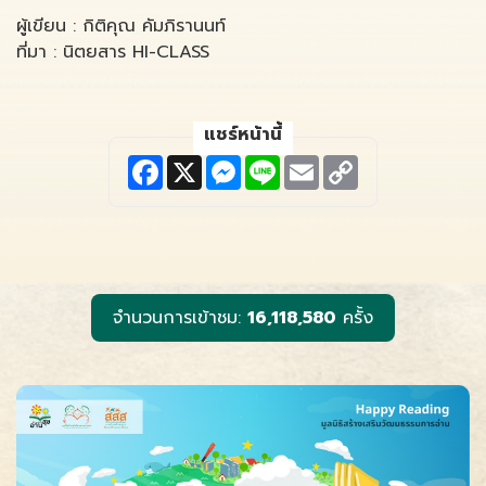
ผู้เขียน : กิติคุณ คัมภิรานนท์
ที่มา : นิตยสาร HI-CLASS
แชร์หน้านี้
F
X
M
L
E
C
a
e
i
m
o
c
s
n
a
p
e
s
e
i
y
b
e
l
L
o
n
i
o
g
n
k
e
k
r
จำนวนการเข้าชม:
16,118,580
ครั้ง