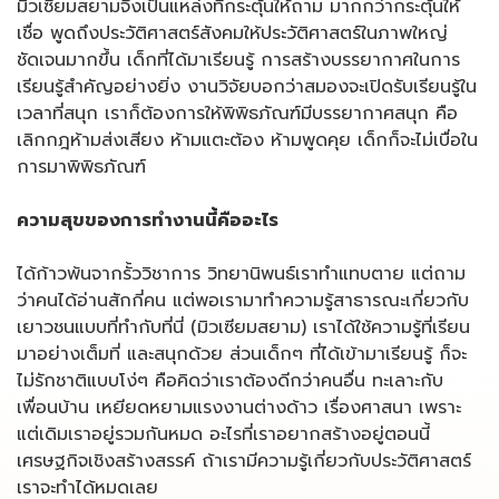
มิวเซียมสยามจึงเป็นแหล่งที่กระตุ้นให้ถาม มากกว่ากระตุ้นให้
เชื่อ พูดถึงประวัติศาสตร์สังคมให้ประวัติศาสตร์ในภาพใหญ่
ชัดเจนมากขึ้น เด็กที่ได้มาเรียนรู้ การสร้างบรรยากาศในการ
เรียนรู้สำคัญอย่างยิ่ง งานวิจัยบอกว่าสมองจะเปิดรับเรียนรู้ใน
เวลาที่สนุก เราก็ต้องการให้พิพิธภัณฑ์มีบรรยากาศสนุก คือ
เลิกกฎห้ามส่งเสียง ห้ามแตะต้อง ห้ามพูดคุย เด็กก็จะไม่เบื่อใน
การมาพิพิธภัณฑ์
ความสุขของการทำงานนี้คืออะไร
ได้ก้าวพ้นจากรั้ววิชาการ วิทยานิพนธ์เราทำแทบตาย แต่ถาม
ว่าคนได้อ่านสักกี่คน แต่พอเรามาทำความรู้สาธารณะเกี่ยวกับ
เยาวชนแบบที่ทำกับที่นี่ (มิวเซียมสยาม) เราได้ใช้ความรู้ที่เรียน
มาอย่างเต็มที่ และสนุกด้วย ส่วนเด็กๆ ที่ได้เข้ามาเรียนรู้ ก็จะ
ไม่รักชาติแบบโง่ๆ คือคิดว่าเราต้องดีกว่าคนอื่น ทะเลาะกับ
เพื่อนบ้าน เหยียดหยามแรงงานต่างด้าว เรื่องศาสนา เพราะ
แต่เดิมเราอยู่รวมกันหมด อะไรที่เราอยากสร้างอยู่ตอนนี้
เศรษฐกิจเชิงสร้างสรรค์ ถ้าเรามีความรู้เกี่ยวกับประวัติศาสตร์
เราจะทำได้หมดเลย