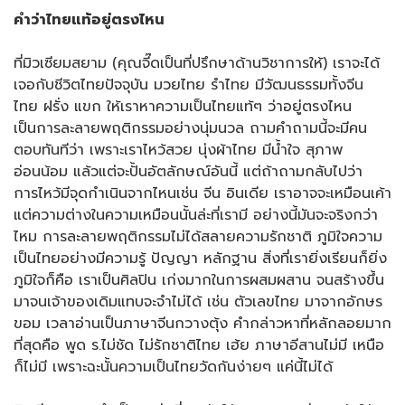
คำว่าไทยแท้อยู่ตรงไหน
ที่มิวเซียมสยาม (คุณจี๊ดเป็นที่ปรึกษาด้านวิชาการให้) เราจะได้
เจอกับชีวิตไทยปัจจุบัน มวยไทย รำไทย มีวัฒนธรรมทั้งจีน
ไทย ฝรั่ง แขก ให้เราหาความเป็นไทยแท้ๆ ว่าอยู่ตรงไหน
เป็นการละลายพฤติกรรมอย่างนุ่มนวล ถามคำถามนี้จะมีคน
ตอบทันทีว่า เพราะเราไหว้สวย นุ่งผ้าไทย มีน้ำใจ สุภาพ
อ่อนน้อม แล้วแต่จะปั้นอัตลักษณ์อันนี้ แต่ถ้าถามกลับไปว่า
การไหว้มีจุดกำเนินจากไหนเช่น จีน อินเดีย เราอาจจะเหมือนเค้า
แต่ความต่างในความเหมือนนั้นล่ะที่เรามี อย่างนี้มันจะจริงกว่า
ไหม การละลายพฤติกรรมไม่ได้สลายความรักชาติ ภูมิใจความ
เป็นไทยอย่างมีความรู้ ปัญญา หลักฐาน สิ่งที่เรายิ่งเรียนก็ยิ่ง
ภูมิใจก็คือ เราเป็นศิลปิน เก่งมากในการผสมผสาน จนสร้างขึ้น
มาจนเจ้าของเดิมแทบจะจำไม่ได้ เช่น ตัวเลขไทย มาจากอักษร
ขอม เวลาอ่านเป็นภาษาจีนกวางตุ้ง คำกล่าวหาที่หลักลอยมาก
ที่สุดคือ พูด ร.ไม่ชัด ไม่รักชาติไทย เฮ้ย ภาษาอีสานไม่มี เหนือ
ก็ไม่มี เพราะฉะนั้นความเป็นไทยวัดกันง่ายๆ แค่นี้ไม่ได้