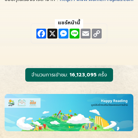
แชร์หน้านี้
F
X
M
L
E
C
a
e
i
m
o
c
s
n
a
p
e
s
e
i
y
b
e
l
L
o
n
i
o
g
n
k
e
k
r
จำนวนการเข้าชม:
16,123,095
ครั้ง