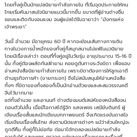
โดยทั้งคู่เป็นนักแปลนิยายกำลังภายใน ที่เริ่มจุดประกายให้คน
ไทยเริ่มหันมาสนใจนิยายแนวนี้มากขึ้น ขนาดที่ผู้อ่านต่างชื่น
ชอบและติดกันงอมแงม จนผู้แปลได้รับฉายาว่า “มังกรแห่ง
เจ้าพระยา”
วันนี้ อำนวย มีอายุครบ 60 ปี หากจะย้อนเส้นทางการเดิน
ทางในวงการน้ำหมึกของทั้งคู่ก็สนุกสนานไม่แพ้ในนวนิยาย
โดยมีเรื่องเล่าว่า ตอนที่ทั้งคู่อยู่ในวัยรุ่น อายุประมาณ 15-16 ปี
นั้น ทั้งคู่ต้องผลัดกันเฝ้ายาม คอยดูต้นทางระวังบิดา เพื่อแอบ
อ่านหนังสือนิยายกำลังภายใน เพราะบิดาต้องการให้ลูกเอาดี
ด้านธุรกิจการค้า (ขายกระจก) จึงไม่สนับสนุนให้อ่านหนังสือ
ทั้งๆ ที่บิดาของทั้งสองก็เป็นนักอ่านตัวยงและสะสมวรรณคดี
จีนไว้มากมาย
แต่ทั้งอำนวย และอานนท์ ต่างต้องมนต์เสน่ห์ของหนังสือจน
ถอนตัวไม่ขึ้น เมื่อมีโอกาสได้รู้จัก แสงเพชร เสนีย์บดินทร์ ผู้
เขียนเรื่องสั้นและนักเขียนบทภาพยนตร์ จึงเกิดแรงบันดาลใจ
เริ่มเขียนเรื่องสั้นไทย ส่งตามนิตยสารต่างๆ แม้ว่าส่วนใหญ่จะ
ถูกตีคืน ทั้งคู่ก็ไม่ย่อท้อ ต่อมาได้ทดลองแปลนิยายกำลัง