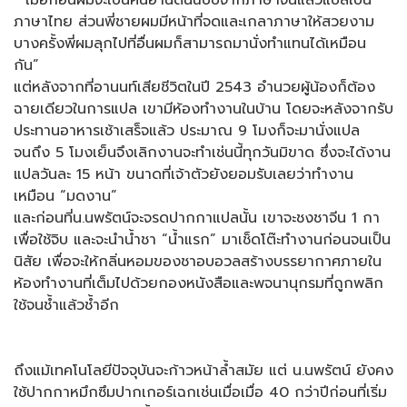
“ เมื่อก่อนผมจะเป็นคนอ่านต้นฉบับจากภาษาจีนแล้วแปลเป็น
ภาษาไทย ส่วนพี่ชายผมมีหน้าที่จดและเกลาภาษาให้สวยงาม
บางครั้งพี่ผมลุกไปที่อื่นผมก็สามารถมานั่งทำแทนได้เหมือน
กัน”
แต่หลังจากที่อานนท์เสียชีวิตในปี 2543 อำนวยผู้น้องก็ต้อง
ฉายเดียวในการแปล เขามีห้องทำงานในบ้าน โดยจะหลังจากรับ
ประทานอาหารเช้าเสร็จแล้ว ประมาณ 9 โมงก็จะมานั่งแปล
จนถึง 5 โมงเย็นจึงเลิกงานจะทำเช่นนี้ทุกวันมิขาด ซึ่งจะได้งาน
แปลวันละ 15 หน้า ขนาดที่เจ้าตัวยังยอมรับเลยว่าทำงาน
เหมือน “มดงาน”
และก่อนที่น.นพรัตน์จะจรดปากกาแปลนั้น เขาจะชงชาจีน 1 กา
เพื่อใช้จิบ และจะนำน้ำชา “น้ำแรก” มาเช็ดโต๊ะทำงานก่อนจนเป็น
นิสัย เพื่อจะให้กลิ่นหอมของชาอบอวลสร้างบรรยากาศภายใน
ห้องทำงานที่เต็มไปด้วยกองหนังสือและพจนานุกรมที่ถูกพลิก
ใช้จนช้ำแล้วช้ำอีก
ถึงแม้เทคโนโลยีปัจจุบันจะก้าวหน้าล้ำสมัย แต่ น.นพรัตน์ ยังคง
ใช้ปากกาหมึกซึมปากเกอร์เฉกเช่นเมื่อเมื่อ 40 กว่าปีก่อนที่เริ่ม