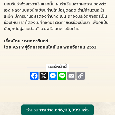
ยอมรับว่าช่วงเวลาเริ่มแรกนั้น ผมร่ำเรียนจากผลงานของตัว
เอง ผลงานของนักเขียนท่านใหม่อยู่ตลอด ว่ามีสำนวนอะไร
ใหม่ๆ มีการบ้านอะไรต้องทำบ้าง เช่น ถ้าอิงประวัติศาสตร์เป็น
ช่วงไหน เราก็ต้องไปศึกษาประวิตศาสตร์ช่วงนั้นมา เพื่อให้เป็น
ข้อมูลกับผู้อ่านด้วย” น.นพรัตน์กล่าวปิดท้าย
เรื่องโดย : หยกดารินทร์
โดย ASTVผู้จัดการออนไลน์ 28 พฤศจิกายน 2553
แชร์หน้านี้
F
X
M
L
E
C
a
e
i
m
o
c
s
n
a
p
e
s
e
i
y
b
e
l
L
o
n
i
o
g
n
k
e
k
r
จำนวนการเข้าชม:
16,113,999
ครั้ง