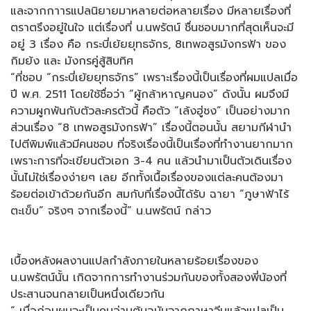
และจากกาารแปลนิยายมาหลายต่อหลายเรื่อง มีหลายเรื่องที่
ตราตรึงอยู่ในใจ แต่เรื่องที่ น.นพรัตน์ ชื่นชอบมากที่สุดเห็นจะมี
อยู่ 3 เรื่อง คือ กระบี่เย้ยยุทธจักร, 8เทพอสูรมังกรฟ้า ของ
กิมย้ง และ มังกรคู่สู้สิบทิศ
“ที่ชอบ “กระบี่เย้ยยุทธจักร” เพราะเรื่องนี้เป็นเรื่องที่ผมแปลเมื่อ
ปี พ.ศ. 2511 โดยใช้ชื่อว่า “ผู้กล้าหาญคนอง” ดังนั้น ผมจึงมี
ความผูกพันกับตัวละครตัวนี้ คือตัว “เล้งฮู่ชง” เป็นอย่างมาก
ส่วนเรื่อง “8 เทพอสูรมังกรฟ้า” เรื่องนี้ตอนนั้น สยามกีฬานำ
ไปตีพิมพ์แล้วมีคนชอบ ที่จริงเรื่องนี้เป็นเรื่องที่ทำงานยากมาก
เพราะการที่จะเขียนตัวเอก 3-4 คน แล้วนำมาเป็นตัวเดินเรื่อง
นั้นไม่ใช่เรื่องง่ายๆ เลย อีกทั้งเนื้อเรื่องของแต่ละคนต้องมา
ร้อยต่อเข้าด้วยกันอีก สมกับที่เรื่องนี้ได้รับ ฉายา “ภูษาฟ้าไร้
ตะเข็บ” จริงๆ จากเรื่องนี้” น.นพรัตน์ กล่าว
เบื้องหลังผลงานแปลกำลังภายในหลายร้อยเรื่องของ
น.นพรัตน์นั้น เกิดจากการทำงานร่วมกันของทั้งสองพี่น้องที่
ประสานจนกลายเป็นหนึ่งเดียวกัน