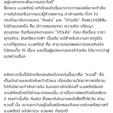
อยู่ยงคงกระพันมาจนทุกวันนี้”
ชื่อของ น.นพรัตน์ แท้จริงแล้วเริ่มมาจากการแปลนิยายกำลัง
ภายในโดยเริ่มจากแนวบู๊ล้างผลาญ ฆ่าล้างแค้น ทั่วๆ ไป
กระทั่งมาจับงานของ “กิมย้ง” และ “โก้วเล้ง” จึงพบว่ามีสีสัน
ไปอีกแบบหนึ่ง คือ มีการสอดแทรก ความคิด ปรัชญา
คุณธรรม จึงเริ่มแปลงานของ “โก้วเล้ง” ก่อน คือเรื่อง ราชา
ยุทธจักร, อินทรีผงาดฟ้า เป็นต้น แต่สำหรับความภาคภูมิใจ
มากที่สุดของ น.นพรัตน์ คือ สามารถแปลผลงานของกิมย้ง
ได้ครบทั้ง 15 เรื่อง และเป็นผู้แปลงานของโก้วเล้ง ได้มากกว่าผู้
แปลท่านอื่นๆ
หลังจากนั้นก็มีนักเขียนคนใหม่โดดเด่นขึ้นมาคือ “หวงอี้” ซึ่ง
เป็นนักอ่านและนักค้นคว้าตัวยง เขียนนิยายวิทยาศาสตร์ควบ
ไปกับนิยายกำลังภายใน ในบรรดานักเขียนที่ น.นพรัตน์แปล
งานให้คนไทยได้อ่านมาตลอดนั้น เขามีโอกาสพบตัวจริงเพียง
2 คนเท่านั้นคือ กิมย้ง ซึ่งพบกันในงานหนังสือที่ไต้หวัน ส่วน
หวงอี้ นั้น เขาบอกว่าอยู่ในขั้นสนิทสนมกันขนาดช่วงคริสมาสต์
น.นพรัตน์ จะไปคารวะ อวยพร กันทุกปี