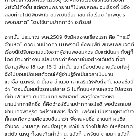
ภายในให้ แสงเพชร ตรวจดู แต่ผลงานเรื่องแรกและเรื่องที่
2ยังไม่ถึงขั้น แต่ความพยายามก็ไม่เคยลดละ จนเรื่องที่ 3จึง
สอบผ่านได้ตีพิมพ์กับ สนพ.บันลือสาส์น คือเรื่อง “เทพบุตร
เพชฌฆาต” โดยใช้นามปากกาว่า อ.ภิรมย์
จากนั้น ประมาณ พ.ศ.2509 จึงมีผลงานเรื่องแรก คือ “กระบี่
อำมหิต” ด้วยนามปากกา น.นพรัตน์ ซึ่งพิมพ์ที่ สนพ.เพลินจิตต์
เรื่องนี้ได้รับความสนใจจากผู้อ่านพอสมควร นับแต่นั้นมา ทั้งคู่ก็
โดดเข้ามาทำงานแปลนิยายกำลังภายในอย่างเต็มตัว ทั้งที่
มีอายุเพียง 18 และ 16 ปี เท่านั้น และเนื่องด้วยอายุน้อยทั้งคู่
จึงไม่ยอมเปิดเผยตัวตนให้ผู้อ่านรู้จักเป็นเวลาเนิ่นนาน
และชื่อ น.นพรัตน์ นี้เอง อำนวย เล่าเสริมให้ฟังถึงที่มาของชื่อนี้
ว่า “ตอนนั้นผมนั่งรถเมย์สาย 5 ไปที่ถนนหลานหลวง ไปลงรถ
ที่ผ่านฟ้าแล้วเดินอ้อมมาที่เพลินจิตต์ พอรู้ว่าจะต้องหา
นามปากกาอีกชื่อ ก็คิดว่าจะใช้นามปากกาอะไรดี พอนั่งรถเมย์
ผ่านแถวพาหุรัด จะมีร้านเพชร ชื่อว่า นพรัตน์ เป็นร้านคูหาเดียว
ก็เลยเกิดความคิดแวบขึ้นมาว่า พี่ชายผมชื่อ อานนท์ ผมชื่อ
อำนวย นามสกุล ภิรมย์อนุกูล เราใช้ อ.อ่างไปแล้ว ก็เหลือขาด
แต่ตัว น.หนู ก็เลยเกิดคำว่า น. แล้วก็ นพรัตน์ ตามมา แล้วก็