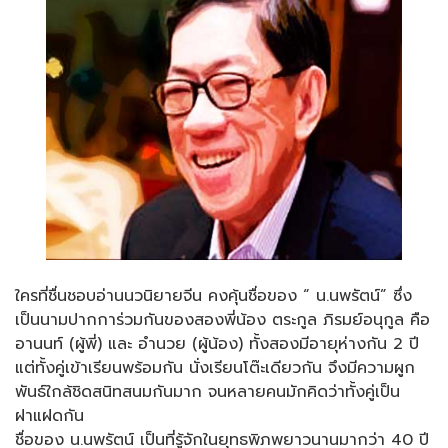
ใครที่ชื่นชอบอ่านนวนิยายจีน คงคุ้นชื่อของ “ น.นพรัตน์” ซึ่ง
เป็นนามปากการ่วมกันของสองพี่น้อง ตระกูล ภิรมย์อนุกูล คือ
อานนท์ (ผู้พี่) และ อำนวย (ผู้น้อง) ทั้งสองมีอายุห่างกัน 2 ปี
แต่ทั้งคู่เข้าเรียนพร้อมกัน นั่งเรียนโต๊ะเดียวกัน จึงมีความผูก
พันธ์ใกล้ชิดสนิทสนมกันมาก จนหลายคนมักคิดว่าทั้งคู่เป็น
ฝาแฝดกัน
ชื่อของ น.นพรัตน์ เป็นที่รู้จักในยุทธพิภพยาวนานมากว่า 40 ปี