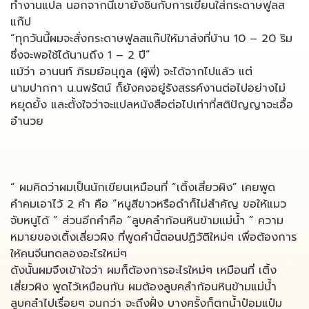
ทำงานแปล นอกจากนี้เขายังชินกับการเขียนใส่กระดาษฟูลส
แก๊ป
“ทุกวันนี้ผมจะสั่งกระดาษฟูลสแก๊ปให้มาส่งที่บ้าน 10 – 20 ริม
ซึ่งจะพอใช้ได้นานถึง 1 – 2 ปี”
แม้ว่า อานนท์ ภิรมย์อนุกูล (ผู้พี่) จะได้จากไปแล้ว แต่
นามปากกา น.นพรัตน์ ก็ยังคงอยู่รังสรรค์งานต่อไปอย่างไม่
หยุดยั้ง และตั้งใจว่าจะแปลหนังสือต่อไปเท่าที่สติปัญญาจะเอื้อ
อำนวย
“ ผมคิดว่าผมเป็นนักเขียนเหมือนที่ “เติ้งเสี่ยวผิง” เคยพูด
คำคมเอาไว้ 2 คำ คือ “หนูสีขาวหรือดำก็ไม่สำคัญ ขอให้แมว
จับหนูได้ ” ส่วนอีกคำคือ “ลูบคลำก้อนหินข้ามแม่น้ำ ” ความ
หมายของเติ้งเสี่ยวผิง ที่พูดคำนี้ตอนปฏิวัติใหม่ๆ เพื่อต้องการ
ให้คนจีนทดลองอะไรใหม่ๆ
ดังนั้นผมจึงเข้าใจว่า ผมก็ต้องการอะไรใหม่ๆ เหมือนที่ เติ้ง
เสี่ยวผิง พูดไว้เหมือนกัน ผมต้องลูบคลำก้อนหินข้ามแม่น้ำ
ลูบคลำไปเรื่อยๆ จนกว่า จะถึงฝั่ง บางครั้งก็ตกน้ำป๋อมแป๋ม