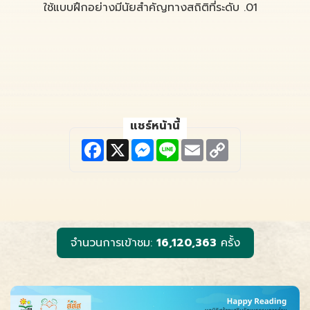
ใช้แบบฝึกอย่างมีนัยสำคัญทางสถิติที่ระดับ .01
แชร์หน้านี้
F
X
M
L
E
C
a
e
i
m
o
c
s
n
a
p
e
s
e
i
y
b
e
l
L
o
n
i
o
g
n
k
e
k
r
จำนวนการเข้าชม:
16,120,363
ครั้ง