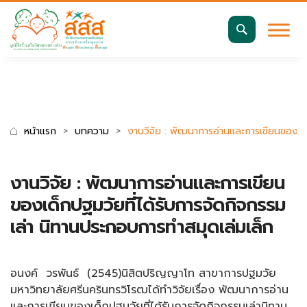
มาตรฐานการเข้าถึงเว็บ WCAG 2.2 AA
ค้นหา
สำหรับ:
หน้าแรก
บทความ
งานวิจัย : พัฒนาการอ่านและการเขียนของเด็
งานวิจัย : พัฒนาการอ่านและการเขียน
ของเด็กปฐมวัยที่ได้รับการจัดกิจกรรม
เล่า นิทานประกอบการทำสมุดเล่มเล็ก
อนงค์ วรพันธ์ (2545)นิสิตปริญญาโท สาขาการปฐมวัย
มหาวิทยาลัยศรีนครินทรวิโรฒได้ทำวิจัยเรื่อง พัฒนาการอ่าน
และการเขียนของเด็กปฐมวัยที่ได้รับการจัดกิจกรรมเล่านิทาน