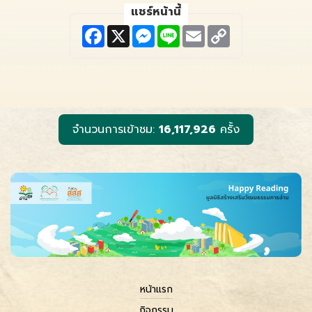
แชร์หน้านี้
F
X
M
L
E
C
a
e
i
m
o
c
s
n
a
p
e
s
e
i
y
b
e
l
L
o
n
i
o
g
n
k
e
k
r
จำนวนการเข้าชม:
16,117,926
ครั้ง
หน้าแรก
กิจกรรม